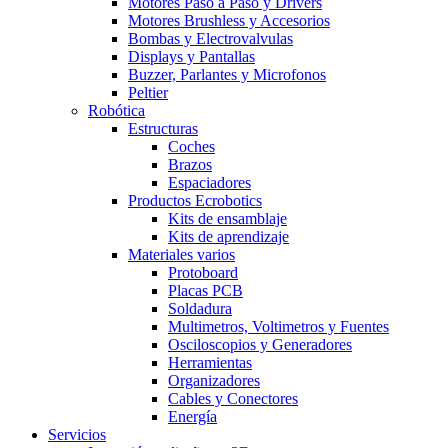
Motores Paso a Paso y Drivers
Motores Brushless y Accesorios
Bombas y Electrovalvulas
Displays y Pantallas
Buzzer, Parlantes y Microfonos
Peltier
Robótica
Estructuras
Coches
Brazos
Espaciadores
Productos Ecrobotics
Kits de ensamblaje
Kits de aprendizaje
Materiales varios
Protoboard
Placas PCB
Soldadura
Multimetros, Voltimetros y Fuentes
Osciloscopios y Generadores
Herramientas
Organizadores
Cables y Conectores
Energía
Servicios