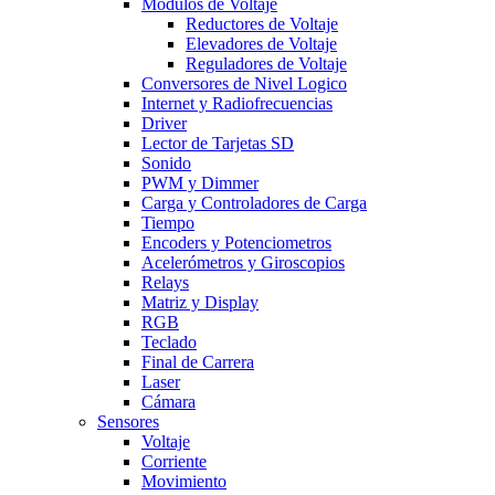
Modulos de Voltaje
Reductores de Voltaje
Elevadores de Voltaje
Reguladores de Voltaje
Conversores de Nivel Logico
Internet y Radiofrecuencias
Driver
Lector de Tarjetas SD
Sonido
PWM y Dimmer
Carga y Controladores de Carga
Tiempo
Encoders y Potenciometros
Acelerómetros y Giroscopios
Relays
Matriz y Display
RGB
Teclado
Final de Carrera
Laser
Cámara
Sensores
Voltaje
Corriente
Movimiento