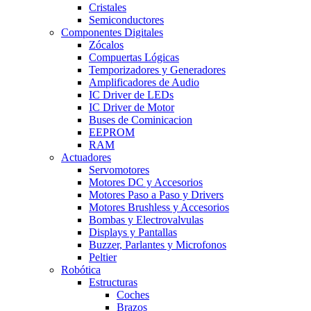
Cristales
Semiconductores
Componentes Digitales
Zócalos
Compuertas Lógicas
Temporizadores y Generadores
Amplificadores de Audio
IC Driver de LEDs
IC Driver de Motor
Buses de Cominicacion
EEPROM
RAM
Actuadores
Servomotores
Motores DC y Accesorios
Motores Paso a Paso y Drivers
Motores Brushless y Accesorios
Bombas y Electrovalvulas
Displays y Pantallas
Buzzer, Parlantes y Microfonos
Peltier
Robótica
Estructuras
Coches
Brazos