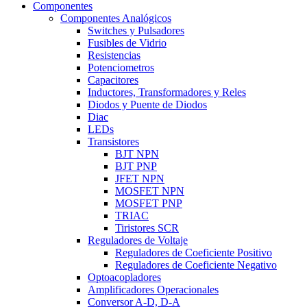
Componentes
Componentes Analógicos
Switches y Pulsadores
Fusibles de Vidrio
Resistencias
Potenciometros
Capacitores
Inductores, Transformadores y Reles
Diodos y Puente de Diodos
Diac
LEDs
Transistores
BJT NPN
BJT PNP
JFET NPN
MOSFET NPN
MOSFET PNP
TRIAC
Tiristores SCR
Reguladores de Voltaje
Reguladores de Coeficiente Positivo
Reguladores de Coeficiente Negativo
Optoacopladores
Amplificadores Operacionales
Conversor A-D, D-A