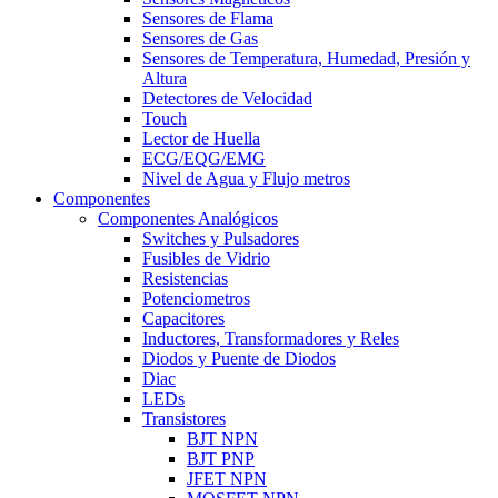
Sensores de Flama
Sensores de Gas
Sensores de Temperatura, Humedad, Presión y
Altura
Detectores de Velocidad
Touch
Lector de Huella
ECG/EQG/EMG
Nivel de Agua y Flujo metros
Componentes
Componentes Analógicos
Switches y Pulsadores
Fusibles de Vidrio
Resistencias
Potenciometros
Capacitores
Inductores, Transformadores y Reles
Diodos y Puente de Diodos
Diac
LEDs
Transistores
BJT NPN
BJT PNP
JFET NPN