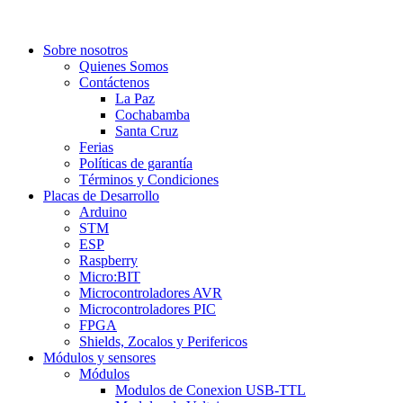
Sobre nosotros
Quienes Somos
Contáctenos
La Paz
Cochabamba
Santa Cruz
Ferias
Políticas de garantía
Términos y Condiciones
Placas de Desarrollo
Arduino
STM
ESP
Raspberry
Micro:BIT
Microcontroladores AVR
Microcontroladores PIC
FPGA
Shields, Zocalos y Perifericos
Módulos y sensores
Módulos
Modulos de Conexion USB-TTL