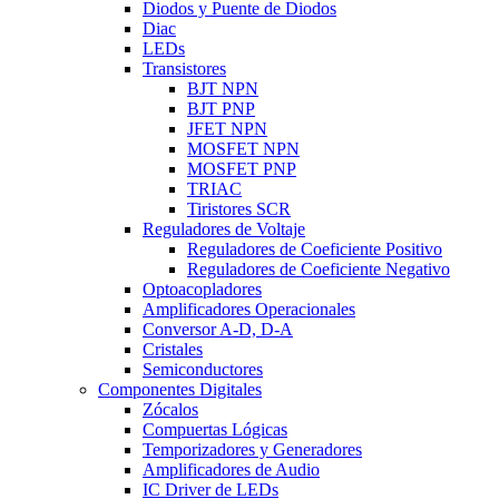
Diodos y Puente de Diodos
Diac
LEDs
Transistores
BJT NPN
BJT PNP
JFET NPN
MOSFET NPN
MOSFET PNP
TRIAC
Tiristores SCR
Reguladores de Voltaje
Reguladores de Coeficiente Positivo
Reguladores de Coeficiente Negativo
Optoacopladores
Amplificadores Operacionales
Conversor A-D, D-A
Cristales
Semiconductores
Componentes Digitales
Zócalos
Compuertas Lógicas
Temporizadores y Generadores
Amplificadores de Audio
IC Driver de LEDs