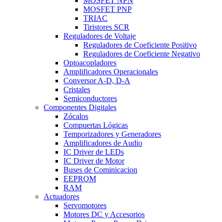
MOSFET NPN
MOSFET PNP
TRIAC
Tiristores SCR
Reguladores de Voltaje
Reguladores de Coeficiente Positivo
Reguladores de Coeficiente Negativo
Optoacopladores
Amplificadores Operacionales
Conversor A-D, D-A
Cristales
Semiconductores
Componentes Digitales
Zócalos
Compuertas Lógicas
Temporizadores y Generadores
Amplificadores de Audio
IC Driver de LEDs
IC Driver de Motor
Buses de Cominicacion
EEPROM
RAM
Actuadores
Servomotores
Motores DC y Accesorios