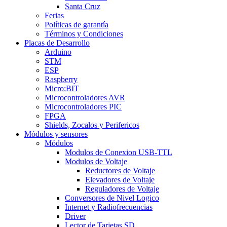
Santa Cruz
Ferias
Políticas de garantía
Términos y Condiciones
Placas de Desarrollo
Arduino
STM
ESP
Raspberry
Micro:BIT
Microcontroladores AVR
Microcontroladores PIC
FPGA
Shields, Zocalos y Perifericos
Módulos y sensores
Módulos
Modulos de Conexion USB-TTL
Modulos de Voltaje
Reductores de Voltaje
Elevadores de Voltaje
Reguladores de Voltaje
Conversores de Nivel Logico
Internet y Radiofrecuencias
Driver
Lector de Tarjetas SD