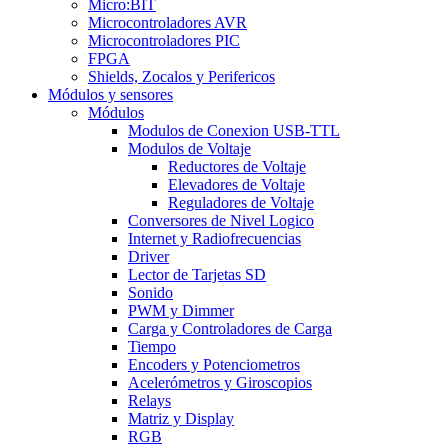
Micro:BIT
Microcontroladores AVR
Microcontroladores PIC
FPGA
Shields, Zocalos y Perifericos
Módulos y sensores
Módulos
Modulos de Conexion USB-TTL
Modulos de Voltaje
Reductores de Voltaje
Elevadores de Voltaje
Reguladores de Voltaje
Conversores de Nivel Logico
Internet y Radiofrecuencias
Driver
Lector de Tarjetas SD
Sonido
PWM y Dimmer
Carga y Controladores de Carga
Tiempo
Encoders y Potenciometros
Acelerómetros y Giroscopios
Relays
Matriz y Display
RGB