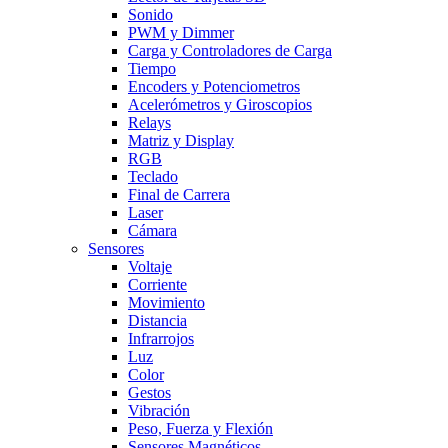
Sonido
PWM y Dimmer
Carga y Controladores de Carga
Tiempo
Encoders y Potenciometros
Acelerómetros y Giroscopios
Relays
Matriz y Display
RGB
Teclado
Final de Carrera
Laser
Cámara
Sensores
Voltaje
Corriente
Movimiento
Distancia
Infrarrojos
Luz
Color
Gestos
Vibración
Peso, Fuerza y Flexión
Sensores Magnéticos