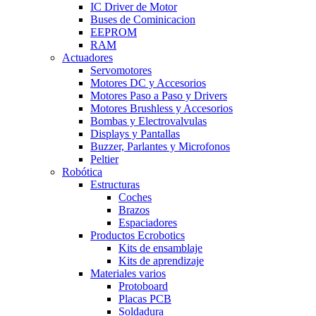
IC Driver de Motor
Buses de Cominicacion
EEPROM
RAM
Actuadores
Servomotores
Motores DC y Accesorios
Motores Paso a Paso y Drivers
Motores Brushless y Accesorios
Bombas y Electrovalvulas
Displays y Pantallas
Buzzer, Parlantes y Microfonos
Peltier
Robótica
Estructuras
Coches
Brazos
Espaciadores
Productos Ecrobotics
Kits de ensamblaje
Kits de aprendizaje
Materiales varios
Protoboard
Placas PCB
Soldadura