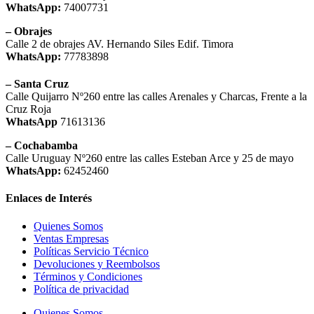
WhatsApp:
74007731
– Obrajes
Calle 2 de obrajes AV. Hernando Siles Edif. Timora
WhatsApp:
77783898
– Santa Cruz
Calle Quijarro Nº260 entre las calles Arenales y Charcas, Frente a la
Cruz Roja
WhatsApp
71613136
– Cochabamba
Calle Uruguay Nº260 entre las calles Esteban Arce y 25 de mayo
WhatsApp:
62452460
Enlaces de Interés
Quienes Somos
Ventas Empresas
Políticas Servicio Técnico
Devoluciones y Reembolsos
Términos y Condiciones
Política de privacidad
Quienes Somos