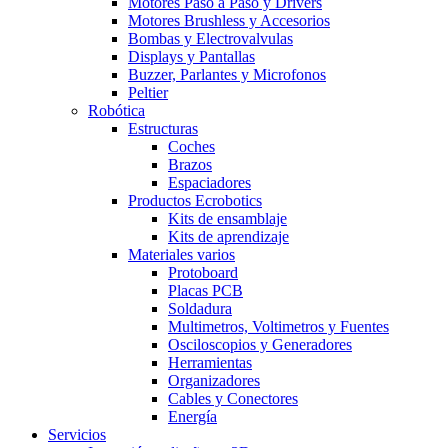
Motores Paso a Paso y Drivers
Motores Brushless y Accesorios
Bombas y Electrovalvulas
Displays y Pantallas
Buzzer, Parlantes y Microfonos
Peltier
Robótica
Estructuras
Coches
Brazos
Espaciadores
Productos Ecrobotics
Kits de ensamblaje
Kits de aprendizaje
Materiales varios
Protoboard
Placas PCB
Soldadura
Multimetros, Voltimetros y Fuentes
Osciloscopios y Generadores
Herramientas
Organizadores
Cables y Conectores
Energía
Servicios