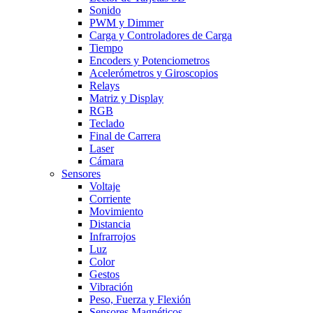
Sonido
PWM y Dimmer
Carga y Controladores de Carga
Tiempo
Encoders y Potenciometros
Acelerómetros y Giroscopios
Relays
Matriz y Display
RGB
Teclado
Final de Carrera
Laser
Cámara
Sensores
Voltaje
Corriente
Movimiento
Distancia
Infrarrojos
Luz
Color
Gestos
Vibración
Peso, Fuerza y Flexión
Sensores Magnéticos