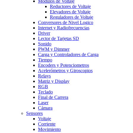
Modulos de Voltaje
Reductores de Voltaje
Elevadores de Voltaje
Reguladores de Voltaje
Conversores de Nivel Logico
Internet y Radiofrecuencias
Driver
Lector de Tarjetas SD
Sonido
PWM y Dimmer
Carga y Controladores de Carga
Tiempo
Encoders y Potenciometros
Acelerómetros y Giroscopios
Relays
Matriz y Display
RGB
Teclado
Final de Carrera
Laser
Cámara
Sensores
Voltaje
Corriente
Movimiento