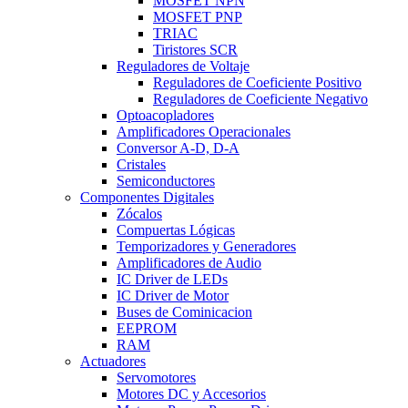
MOSFET NPN
MOSFET PNP
TRIAC
Tiristores SCR
Reguladores de Voltaje
Reguladores de Coeficiente Positivo
Reguladores de Coeficiente Negativo
Optoacopladores
Amplificadores Operacionales
Conversor A-D, D-A
Cristales
Semiconductores
Componentes Digitales
Zócalos
Compuertas Lógicas
Temporizadores y Generadores
Amplificadores de Audio
IC Driver de LEDs
IC Driver de Motor
Buses de Cominicacion
EEPROM
RAM
Actuadores
Servomotores
Motores DC y Accesorios