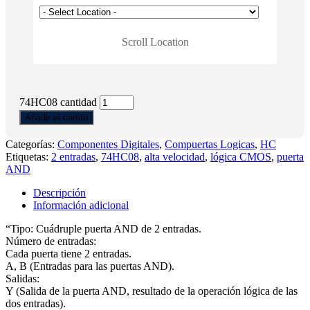
Scroll Location
74HC08 cantidad
Añadir al carrito
Categorías:
Componentes Digitales
,
Compuertas Logicas
,
HC
Etiquetas:
2 entradas
,
74HC08
,
alta velocidad
,
lógica CMOS
,
puerta
AND
Descripción
Información adicional
“Tipo: Cuádruple puerta AND de 2 entradas.
Número de entradas:
Cada puerta tiene 2 entradas.
A, B (Entradas para las puertas AND).
Salidas:
Y (Salida de la puerta AND, resultado de la operación lógica de las
dos entradas).