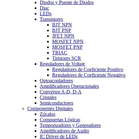
Diodos y Puente de Diodos
Diac
LEDs
Transistores
BJT NPN
BJT PNP
JFET NPN
MOSFET NPN
MOSFET PNP
TRIAC
Tiristores SCR
Reguladores de Voltaje
Reguladores de Coeficiente Positivo
Reguladores de Coeficiente Negativo
Optoacopladores
Amplificadores Operacionales
Conversor A-D, D-A
Cristales
Semiconductores
Componentes Digitales
Zócalos
Compuertas Lógicas
Temporizadores y Generadores
Amplificadores de Audio
IC Driver de LEDs