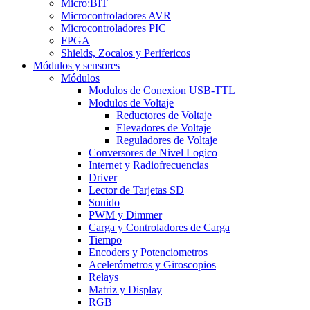
Micro:BIT
Microcontroladores AVR
Microcontroladores PIC
FPGA
Shields, Zocalos y Perifericos
Módulos y sensores
Módulos
Modulos de Conexion USB-TTL
Modulos de Voltaje
Reductores de Voltaje
Elevadores de Voltaje
Reguladores de Voltaje
Conversores de Nivel Logico
Internet y Radiofrecuencias
Driver
Lector de Tarjetas SD
Sonido
PWM y Dimmer
Carga y Controladores de Carga
Tiempo
Encoders y Potenciometros
Acelerómetros y Giroscopios
Relays
Matriz y Display
RGB