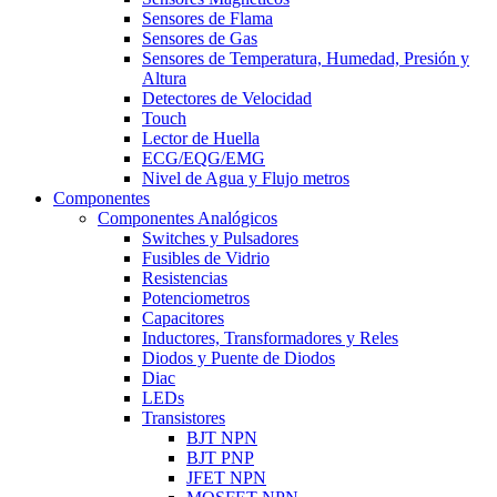
Sensores de Flama
Sensores de Gas
Sensores de Temperatura, Humedad, Presión y
Altura
Detectores de Velocidad
Touch
Lector de Huella
ECG/EQG/EMG
Nivel de Agua y Flujo metros
Componentes
Componentes Analógicos
Switches y Pulsadores
Fusibles de Vidrio
Resistencias
Potenciometros
Capacitores
Inductores, Transformadores y Reles
Diodos y Puente de Diodos
Diac
LEDs
Transistores
BJT NPN
BJT PNP
JFET NPN