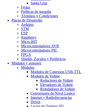
Santa Cruz
Ferias
Políticas de garantía
Términos y Condiciones
Placas de Desarrollo
Arduino
STM
ESP
Raspberry
Micro:BIT
Microcontroladores AVR
Microcontroladores PIC
FPGA
Shields, Zocalos y Perifericos
Módulos y sensores
Módulos
Modulos de Conexion USB-TTL
Modulos de Voltaje
Reductores de Voltaje
Elevadores de Voltaje
Reguladores de Voltaje
Conversores de Nivel Logico
Internet y Radiofrecuencias
Driver
Lector de Tarjetas SD