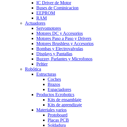
IC Driver de Motor
Buses de Cominicacion
EEPROM
RAM
Actuadores
Servomotores
Motores DC y Accesorios
Motores Paso a Paso y Drivers
Motores Brushless y Accesorios
Bombas y Electrovalvulas
Displays y Pantallas
Buzzer, Parlantes y Microfonos
Peltier
Robótica
Estructuras
Coches
Brazos
Espaciadores
Productos Ecrobotics
Kits de ensamblaje
Kits de aprendizaje
Materiales varios
Protoboard
Placas PCB
Soldadura