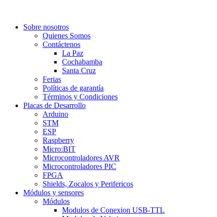
Sobre nosotros
Quienes Somos
Contáctenos
La Paz
Cochabamba
Santa Cruz
Ferias
Políticas de garantía
Términos y Condiciones
Placas de Desarrollo
Arduino
STM
ESP
Raspberry
Micro:BIT
Microcontroladores AVR
Microcontroladores PIC
FPGA
Shields, Zocalos y Perifericos
Módulos y sensores
Módulos
Modulos de Conexion USB-TTL