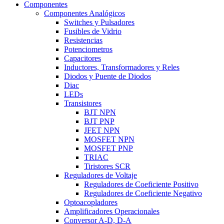
Componentes
Componentes Analógicos
Switches y Pulsadores
Fusibles de Vidrio
Resistencias
Potenciometros
Capacitores
Inductores, Transformadores y Reles
Diodos y Puente de Diodos
Diac
LEDs
Transistores
BJT NPN
BJT PNP
JFET NPN
MOSFET NPN
MOSFET PNP
TRIAC
Tiristores SCR
Reguladores de Voltaje
Reguladores de Coeficiente Positivo
Reguladores de Coeficiente Negativo
Optoacopladores
Amplificadores Operacionales
Conversor A-D, D-A