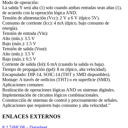
Modo de operación:
La salida Y será alta (1) solo cuando ambas entradas sean altas (1),
de acuerdo con la operación lógica AND.
Tensión de alimentación (Vcc): 2 V a 6 V (típico 5V).
Consumo de corriente (Icc): 4 mA (típico, bajo consumo de
energía).
Tensión de entrada (Vin):
Alto (mín.): 3.5 V
Bajo (máx.): 1.5 V
Tensión de salida (Vout):
Alto (mín.): 3.5 V
Bajo (máx.): 0.5 V
Corriente de salida (Iol): 6 mA (cuando la salida es baja).
Tiempo de propagación (tpd): 8 ns (típico, alta velocidad).
Encapsulado: DIP-14, SOIC-14 (THT y SMD disponibles).
Montaje: A través de orificios (THT) o en superficie (SMD).
Aplicaciones comunes:
Realización de operaciones lógicas AND en sistemas digitales.
Implementación de circuitos lógicos combinacionales.
Construcción de sistemas de control y procesamiento de señales.
Aplicaciones que requieren bajo consumo y alta velocidad.”
ENLACES EXTERNOS
8.2 74HC08 – Datasheet