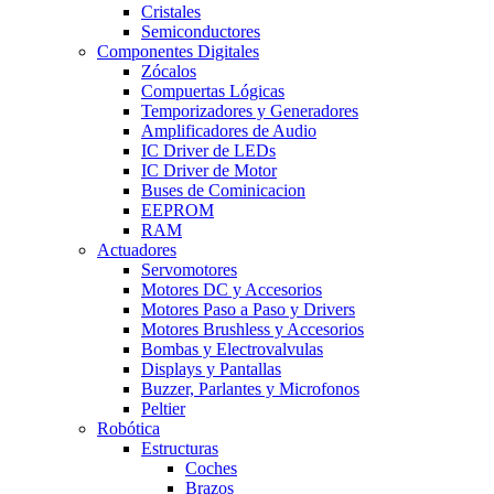
Cristales
Semiconductores
Componentes Digitales
Zócalos
Compuertas Lógicas
Temporizadores y Generadores
Amplificadores de Audio
IC Driver de LEDs
IC Driver de Motor
Buses de Cominicacion
EEPROM
RAM
Actuadores
Servomotores
Motores DC y Accesorios
Motores Paso a Paso y Drivers
Motores Brushless y Accesorios
Bombas y Electrovalvulas
Displays y Pantallas
Buzzer, Parlantes y Microfonos
Peltier
Robótica
Estructuras
Coches
Brazos