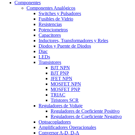
Componentes
Componentes Analógicos
Switches y Pulsadores
Fusibles de Vidrio
Resistencias
Potenciometros
Capacitores
Inductores, Transformadores y Reles
Diodos y Puente de Diodos
Diac
LEDs
Transistores
BJT NPN
BJT PNP
JFET NPN
MOSFET NPN
MOSFET PNP
TRIAC
Tiristores SCR
Reguladores de Voltaje
Reguladores de Coeficiente Positivo
Reguladores de Coeficiente Negativo
Optoacopladores
Amplificadores Operacionales
Conversor A-D, D-A