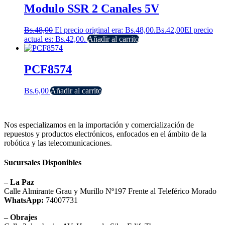
Modulo SSR 2 Canales 5V
Bs.
48,00
El precio original era: Bs.48,00.
Bs.
42,00
El precio
actual es: Bs.42,00.
Añadir al carrito
PCF8574
Bs.
6,00
Añadir al carrito
Nos especializamos en la importación y comercialización de
repuestos y productos electrónicos, enfocados en el ámbito de la
robótica y las telecomunicaciones.
Sucursales Disponibles
– La Paz
Calle Almirante Grau y Murillo Nº197 Frente al Teleférico Morado
WhatsApp:
74007731
– Obrajes