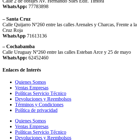
Calle 2 de obrajes AV. Hernando Siles Edif. Timora
WhatsApp:
77783898
– Santa Cruz
Calle Quijarro Nº260 entre las calles Arenales y Charcas, Frente a la
Cruz Roja
WhatsApp
71613136
– Cochabamba
Calle Uruguay Nº260 entre las calles Esteban Arce y 25 de mayo
WhatsApp:
62452460
Enlaces de Interés
Quienes Somos
Ventas Empresas
Políticas Servicio Técnico
Devoluciones y Reembolsos
Términos y Condiciones
Política de privacidad
Quienes Somos
Ventas Empresas
Políticas Servicio Técnico
Devoluciones y Reembolsos