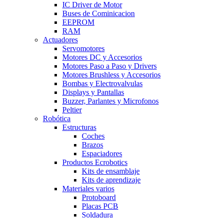
IC Driver de Motor
Buses de Cominicacion
EEPROM
RAM
Actuadores
Servomotores
Motores DC y Accesorios
Motores Paso a Paso y Drivers
Motores Brushless y Accesorios
Bombas y Electrovalvulas
Displays y Pantallas
Buzzer, Parlantes y Microfonos
Peltier
Robótica
Estructuras
Coches
Brazos
Espaciadores
Productos Ecrobotics
Kits de ensamblaje
Kits de aprendizaje
Materiales varios
Protoboard
Placas PCB
Soldadura