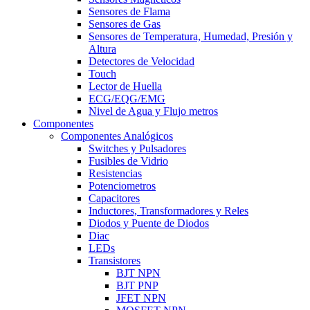
Sensores de Flama
Sensores de Gas
Sensores de Temperatura, Humedad, Presión y
Altura
Detectores de Velocidad
Touch
Lector de Huella
ECG/EQG/EMG
Nivel de Agua y Flujo metros
Componentes
Componentes Analógicos
Switches y Pulsadores
Fusibles de Vidrio
Resistencias
Potenciometros
Capacitores
Inductores, Transformadores y Reles
Diodos y Puente de Diodos
Diac
LEDs
Transistores
BJT NPN
BJT PNP
JFET NPN