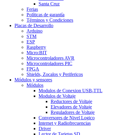
Santa Cruz
Ferias
Políticas de garantía
Términos y Condiciones
Placas de Desarrollo
Arduino
STM
ESP
Raspberry
Micro:BIT
Microcontroladores AVR
Microcontroladores PIC
FPGA
Shields, Zocalos y Perifericos
Módulos y sensores
Módulos
Modulos de Conexion USB-TTL
Modulos de Voltaje
Reductores de Voltaje
Elevadores de Voltaje
Reguladores de Voltaje
Conversores de Nivel Logico
Internet y Radiofrecuencias
Driver
Lector de Tarjetas SD