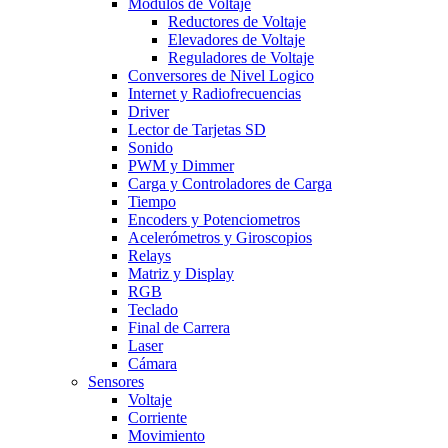
Modulos de Voltaje
Reductores de Voltaje
Elevadores de Voltaje
Reguladores de Voltaje
Conversores de Nivel Logico
Internet y Radiofrecuencias
Driver
Lector de Tarjetas SD
Sonido
PWM y Dimmer
Carga y Controladores de Carga
Tiempo
Encoders y Potenciometros
Acelerómetros y Giroscopios
Relays
Matriz y Display
RGB
Teclado
Final de Carrera
Laser
Cámara
Sensores
Voltaje
Corriente
Movimiento