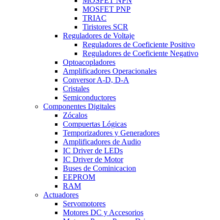
MOSFET NPN
MOSFET PNP
TRIAC
Tiristores SCR
Reguladores de Voltaje
Reguladores de Coeficiente Positivo
Reguladores de Coeficiente Negativo
Optoacopladores
Amplificadores Operacionales
Conversor A-D, D-A
Cristales
Semiconductores
Componentes Digitales
Zócalos
Compuertas Lógicas
Temporizadores y Generadores
Amplificadores de Audio
IC Driver de LEDs
IC Driver de Motor
Buses de Cominicacion
EEPROM
RAM
Actuadores
Servomotores
Motores DC y Accesorios