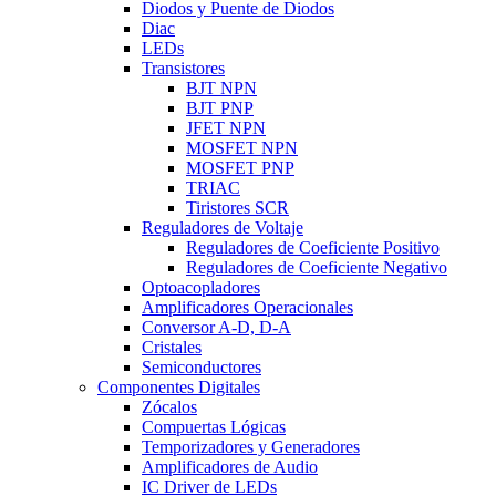
Diodos y Puente de Diodos
Diac
LEDs
Transistores
BJT NPN
BJT PNP
JFET NPN
MOSFET NPN
MOSFET PNP
TRIAC
Tiristores SCR
Reguladores de Voltaje
Reguladores de Coeficiente Positivo
Reguladores de Coeficiente Negativo
Optoacopladores
Amplificadores Operacionales
Conversor A-D, D-A
Cristales
Semiconductores
Componentes Digitales
Zócalos
Compuertas Lógicas
Temporizadores y Generadores
Amplificadores de Audio
IC Driver de LEDs