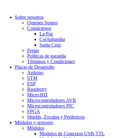
Sobre nosotros
Quienes Somos
Contáctenos
La Paz
Cochabamba
Santa Cruz
Ferias
Políticas de garantía
Términos y Condiciones
Placas de Desarrollo
Arduino
STM
ESP
Raspberry
Micro:BIT
Microcontroladores AVR
Microcontroladores PIC
FPGA
Shields, Zocalos y Perifericos
Módulos y sensores
Módulos
Modulos de Conexion USB-TTL