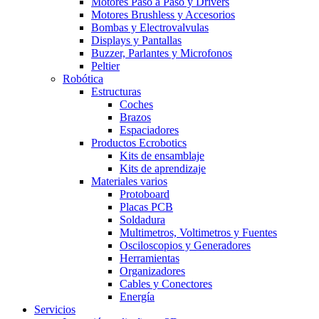
Motores Paso a Paso y Drivers
Motores Brushless y Accesorios
Bombas y Electrovalvulas
Displays y Pantallas
Buzzer, Parlantes y Microfonos
Peltier
Robótica
Estructuras
Coches
Brazos
Espaciadores
Productos Ecrobotics
Kits de ensamblaje
Kits de aprendizaje
Materiales varios
Protoboard
Placas PCB
Soldadura
Multimetros, Voltimetros y Fuentes
Osciloscopios y Generadores
Herramientas
Organizadores
Cables y Conectores
Energía
Servicios