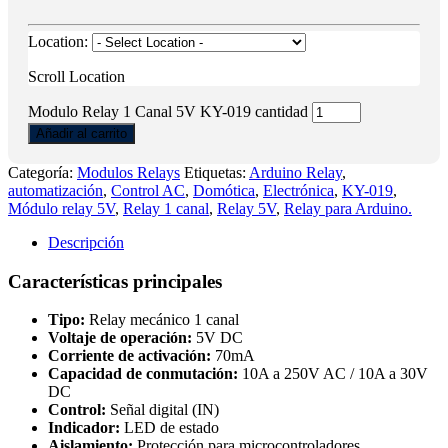
Location:
Scroll Location
Modulo Relay 1 Canal 5V KY-019 cantidad
Añadir al carrito
Categoría:
Modulos Relays
Etiquetas:
Arduino Relay
,
automatización
,
Control AC
,
Domótica
,
Electrónica
,
KY-019
,
Módulo relay 5V
,
Relay 1 canal
,
Relay 5V
,
Relay para Arduino.
Descripción
Características principales
Tipo:
Relay mecánico 1 canal
Voltaje de operación:
5V DC
Corriente de activación:
70mA
Capacidad de conmutación:
10A a 250V AC / 10A a 30V
DC
Control:
Señal digital (IN)
Indicador:
LED de estado
Aislamiento:
Protección para microcontroladores