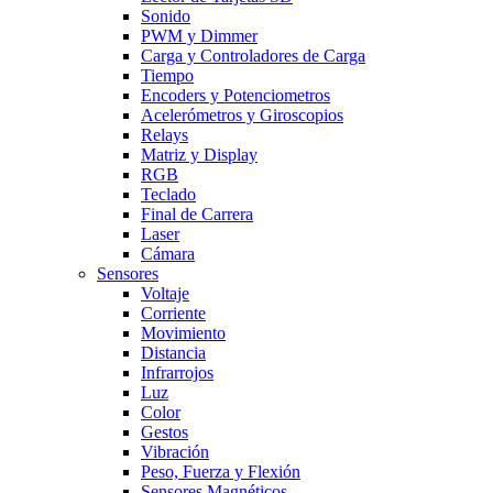
Sonido
PWM y Dimmer
Carga y Controladores de Carga
Tiempo
Encoders y Potenciometros
Acelerómetros y Giroscopios
Relays
Matriz y Display
RGB
Teclado
Final de Carrera
Laser
Cámara
Sensores
Voltaje
Corriente
Movimiento
Distancia
Infrarrojos
Luz
Color
Gestos
Vibración
Peso, Fuerza y Flexión
Sensores Magnéticos