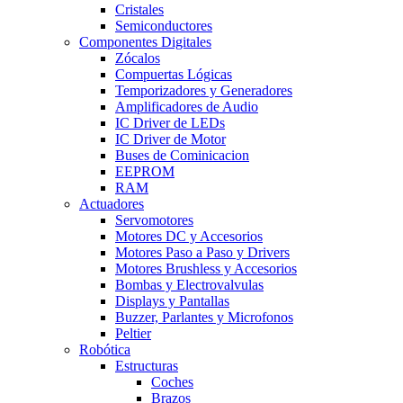
Cristales
Semiconductores
Componentes Digitales
Zócalos
Compuertas Lógicas
Temporizadores y Generadores
Amplificadores de Audio
IC Driver de LEDs
IC Driver de Motor
Buses de Cominicacion
EEPROM
RAM
Actuadores
Servomotores
Motores DC y Accesorios
Motores Paso a Paso y Drivers
Motores Brushless y Accesorios
Bombas y Electrovalvulas
Displays y Pantallas
Buzzer, Parlantes y Microfonos
Peltier
Robótica
Estructuras
Coches
Brazos