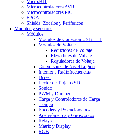
Micro:BIT
Microcontroladores AVR
Microcontroladores PIC
FPGA
Shields, Zocalos y Perifericos
Módulos y sensores
Módulos
Modulos de Conexion USB-TTL
Modulos de Voltaje
Reductores de Voltaje
Elevadores de Voltaje
Reguladores de Voltaje
Conversores de Nivel Logico
Internet y Radiofrecuencias
Driver
Lector de Tarjetas SD
Sonido
PWM y Dimmer
Carga y Controladores de Carga
Tiempo
Encoders y Potenciometros
Acelerómetros y Giroscopios
Relays
Matriz y Display
RGB