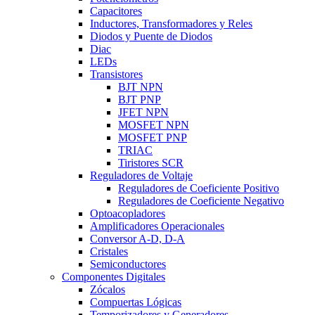
Capacitores
Inductores, Transformadores y Reles
Diodos y Puente de Diodos
Diac
LEDs
Transistores
BJT NPN
BJT PNP
JFET NPN
MOSFET NPN
MOSFET PNP
TRIAC
Tiristores SCR
Reguladores de Voltaje
Reguladores de Coeficiente Positivo
Reguladores de Coeficiente Negativo
Optoacopladores
Amplificadores Operacionales
Conversor A-D, D-A
Cristales
Semiconductores
Componentes Digitales
Zócalos
Compuertas Lógicas
Temporizadores y Generadores