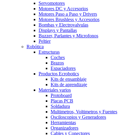
Servomotores
Motores DC y Accesorios
Motores Paso a Paso y Drivers
Motores Brushless y Accesorios
Bombas y Electrovalvulas
Displays y Pantallas
Buzzer, Parlantes y Microfonos
Peltier
Robótica
Estructuras
Coches
Brazos
Espaciadores
Productos Ecrobotics
Kits de ensamblaje
Kits de aprendizaje
Materiales varios
Protoboard
Placas PCB
Soldadura
Multimetros, Voltimetros y Fuentes
Osciloscopios y Generadores
Herramientas
Organizadores
Cables y Conectores