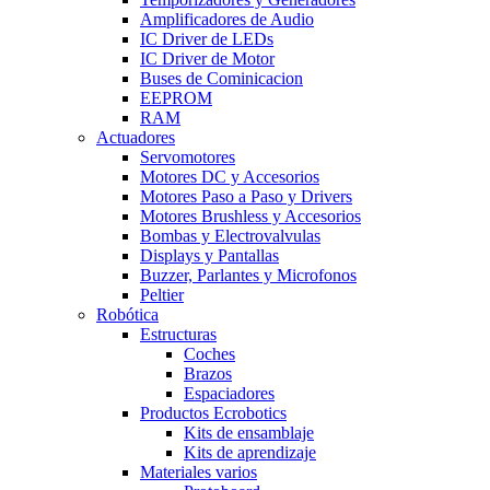
Amplificadores de Audio
IC Driver de LEDs
IC Driver de Motor
Buses de Cominicacion
EEPROM
RAM
Actuadores
Servomotores
Motores DC y Accesorios
Motores Paso a Paso y Drivers
Motores Brushless y Accesorios
Bombas y Electrovalvulas
Displays y Pantallas
Buzzer, Parlantes y Microfonos
Peltier
Robótica
Estructuras
Coches
Brazos
Espaciadores
Productos Ecrobotics
Kits de ensamblaje
Kits de aprendizaje
Materiales varios