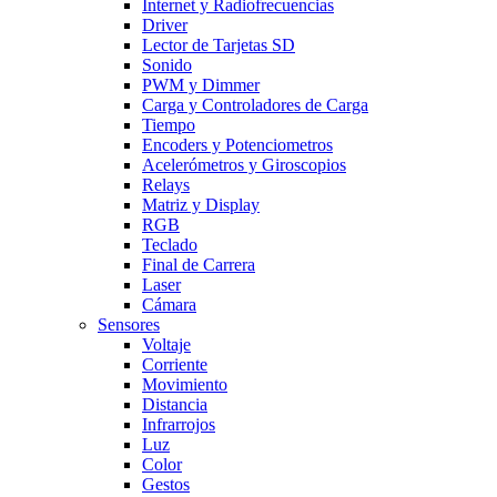
Internet y Radiofrecuencias
Driver
Lector de Tarjetas SD
Sonido
PWM y Dimmer
Carga y Controladores de Carga
Tiempo
Encoders y Potenciometros
Acelerómetros y Giroscopios
Relays
Matriz y Display
RGB
Teclado
Final de Carrera
Laser
Cámara
Sensores
Voltaje
Corriente
Movimiento
Distancia
Infrarrojos
Luz
Color
Gestos