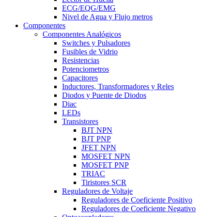
ECG/EQG/EMG
Nivel de Agua y Flujo metros
Componentes
Componentes Analógicos
Switches y Pulsadores
Fusibles de Vidrio
Resistencias
Potenciometros
Capacitores
Inductores, Transformadores y Reles
Diodos y Puente de Diodos
Diac
LEDs
Transistores
BJT NPN
BJT PNP
JFET NPN
MOSFET NPN
MOSFET PNP
TRIAC
Tiristores SCR
Reguladores de Voltaje
Reguladores de Coeficiente Positivo
Reguladores de Coeficiente Negativo