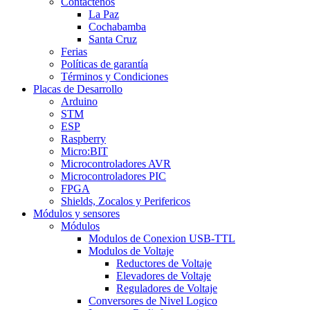
Contáctenos
La Paz
Cochabamba
Santa Cruz
Ferias
Políticas de garantía
Términos y Condiciones
Placas de Desarrollo
Arduino
STM
ESP
Raspberry
Micro:BIT
Microcontroladores AVR
Microcontroladores PIC
FPGA
Shields, Zocalos y Perifericos
Módulos y sensores
Módulos
Modulos de Conexion USB-TTL
Modulos de Voltaje
Reductores de Voltaje
Elevadores de Voltaje
Reguladores de Voltaje
Conversores de Nivel Logico