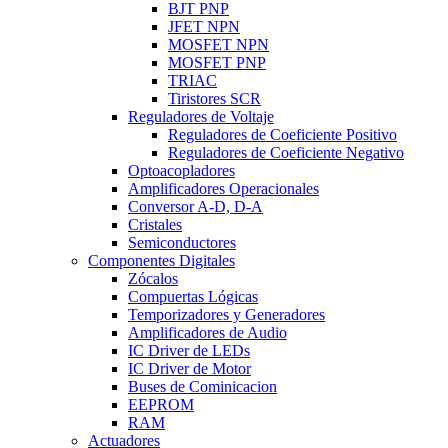
BJT PNP
JFET NPN
MOSFET NPN
MOSFET PNP
TRIAC
Tiristores SCR
Reguladores de Voltaje
Reguladores de Coeficiente Positivo
Reguladores de Coeficiente Negativo
Optoacopladores
Amplificadores Operacionales
Conversor A-D, D-A
Cristales
Semiconductores
Componentes Digitales
Zócalos
Compuertas Lógicas
Temporizadores y Generadores
Amplificadores de Audio
IC Driver de LEDs
IC Driver de Motor
Buses de Cominicacion
EEPROM
RAM
Actuadores