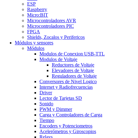
ESP
Raspberry
Micro:BIT
Microcontroladores AVR
Microcontroladores PIC
FPGA
Shields, Zocalos y Perifericos
Módulos y sensores
Módulos
Modulos de Conexion USB-TTL
Modulos de Voltaje
Reductores de Voltaje
Elevadores de Voltaje
Reguladores de Voltaje
Conversores de Nivel Logico
Internet y Radiofrecuencias
Driver
Lector de Tarjetas SD
Sonido
PWM y Dimmer
Carga y Controladores de Carga
Tiempo
Encoders y Potenciometros
Acelerómetros y Giroscopios
Relays