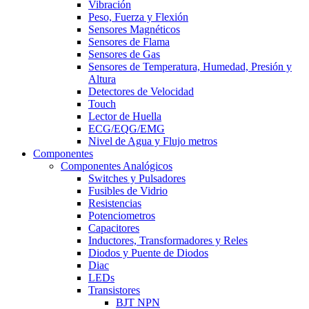
Vibración
Peso, Fuerza y Flexión
Sensores Magnéticos
Sensores de Flama
Sensores de Gas
Sensores de Temperatura, Humedad, Presión y
Altura
Detectores de Velocidad
Touch
Lector de Huella
ECG/EQG/EMG
Nivel de Agua y Flujo metros
Componentes
Componentes Analógicos
Switches y Pulsadores
Fusibles de Vidrio
Resistencias
Potenciometros
Capacitores
Inductores, Transformadores y Reles
Diodos y Puente de Diodos
Diac
LEDs
Transistores
BJT NPN