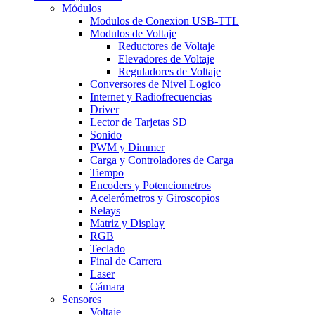
Módulos
Modulos de Conexion USB-TTL
Modulos de Voltaje
Reductores de Voltaje
Elevadores de Voltaje
Reguladores de Voltaje
Conversores de Nivel Logico
Internet y Radiofrecuencias
Driver
Lector de Tarjetas SD
Sonido
PWM y Dimmer
Carga y Controladores de Carga
Tiempo
Encoders y Potenciometros
Acelerómetros y Giroscopios
Relays
Matriz y Display
RGB
Teclado
Final de Carrera
Laser
Cámara
Sensores
Voltaje