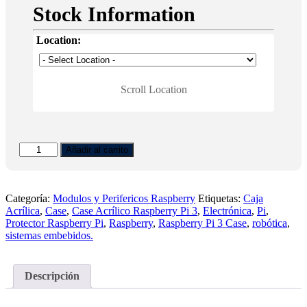
Stock Information
Location:
Scroll Location
Case
Añadir al carrito
Acrilico
Raspberry
Pi3
cantidad
Categoría:
Modulos y Perifericos Raspberry
Etiquetas:
Caja
Acrílica
,
Case
,
Case Acrílico Raspberry Pi 3
,
Electrónica
,
Pi
,
Protector Raspberry Pi
,
Raspberry
,
Raspberry Pi 3 Case
,
robótica
,
sistemas embebidos.
Descripción