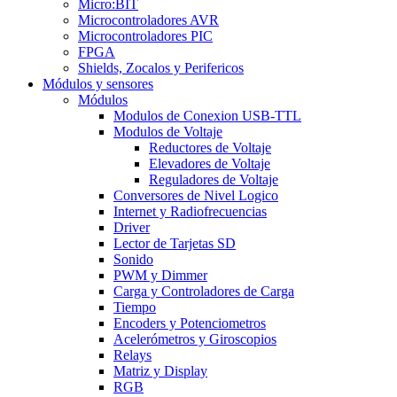
Micro:BIT
Microcontroladores AVR
Microcontroladores PIC
FPGA
Shields, Zocalos y Perifericos
Módulos y sensores
Módulos
Modulos de Conexion USB-TTL
Modulos de Voltaje
Reductores de Voltaje
Elevadores de Voltaje
Reguladores de Voltaje
Conversores de Nivel Logico
Internet y Radiofrecuencias
Driver
Lector de Tarjetas SD
Sonido
PWM y Dimmer
Carga y Controladores de Carga
Tiempo
Encoders y Potenciometros
Acelerómetros y Giroscopios
Relays
Matriz y Display
RGB