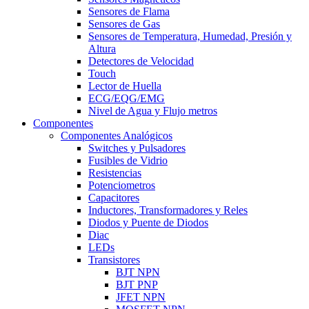
Sensores de Flama
Sensores de Gas
Sensores de Temperatura, Humedad, Presión y
Altura
Detectores de Velocidad
Touch
Lector de Huella
ECG/EQG/EMG
Nivel de Agua y Flujo metros
Componentes
Componentes Analógicos
Switches y Pulsadores
Fusibles de Vidrio
Resistencias
Potenciometros
Capacitores
Inductores, Transformadores y Reles
Diodos y Puente de Diodos
Diac
LEDs
Transistores
BJT NPN
BJT PNP
JFET NPN