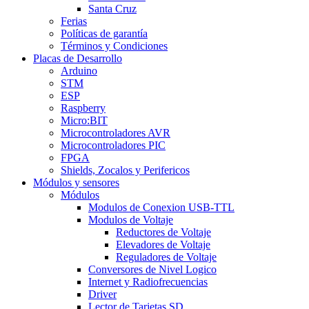
Santa Cruz
Ferias
Políticas de garantía
Términos y Condiciones
Placas de Desarrollo
Arduino
STM
ESP
Raspberry
Micro:BIT
Microcontroladores AVR
Microcontroladores PIC
FPGA
Shields, Zocalos y Perifericos
Módulos y sensores
Módulos
Modulos de Conexion USB-TTL
Modulos de Voltaje
Reductores de Voltaje
Elevadores de Voltaje
Reguladores de Voltaje
Conversores de Nivel Logico
Internet y Radiofrecuencias
Driver
Lector de Tarjetas SD