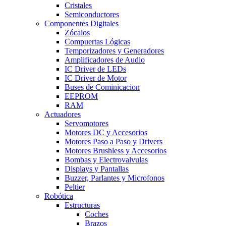
Cristales
Semiconductores
Componentes Digitales
Zócalos
Compuertas Lógicas
Temporizadores y Generadores
Amplificadores de Audio
IC Driver de LEDs
IC Driver de Motor
Buses de Cominicacion
EEPROM
RAM
Actuadores
Servomotores
Motores DC y Accesorios
Motores Paso a Paso y Drivers
Motores Brushless y Accesorios
Bombas y Electrovalvulas
Displays y Pantallas
Buzzer, Parlantes y Microfonos
Peltier
Robótica
Estructuras
Coches
Brazos