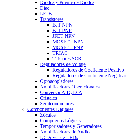
Diodos y Puente de Diodos
Diac
LEDs
Transistores
BJT NPN
BJT PNP
JFET NPN
MOSFET NPN
MOSFET PNP
TRIAC
Tiristores SCR
Reguladores de Voltaje
Reguladores de Coeficiente Positivo
Reguladores de Coeficiente Negativo
Optoacopladores
Amplificadores Operacionales
Conversor A-D, D-A
Cristales
Semiconductores
Componentes Digitales
Zócalos
Compuertas Lógicas
Temporizadores y Generadores
Amplificadores de Audio
IC Driver de LEDs