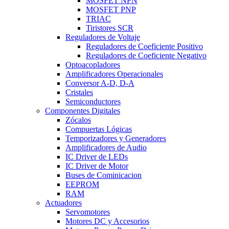
MOSFET NPN
MOSFET PNP
TRIAC
Tiristores SCR
Reguladores de Voltaje
Reguladores de Coeficiente Positivo
Reguladores de Coeficiente Negativo
Optoacopladores
Amplificadores Operacionales
Conversor A-D, D-A
Cristales
Semiconductores
Componentes Digitales
Zócalos
Compuertas Lógicas
Temporizadores y Generadores
Amplificadores de Audio
IC Driver de LEDs
IC Driver de Motor
Buses de Cominicacion
EEPROM
RAM
Actuadores
Servomotores
Motores DC y Accesorios