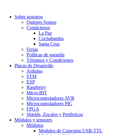
Sobre nosotros
Quienes Somos
Contáctenos
La Paz
Cochabamba
Santa Cruz
Ferias
Políticas de garantía
Términos y Condiciones
Placas de Desarrollo
Arduino
STM
ESP
Raspberry
Micro:BIT
Microcontroladores AVR
Microcontroladores PIC
FPGA
Shields, Zocalos y Perifericos
Módulos y sensores
Módulos
Modulos de Conexion USB-TTL