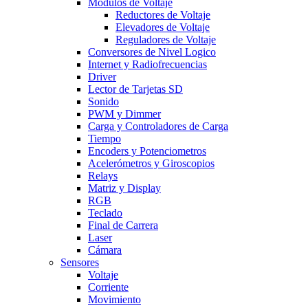
Modulos de Voltaje
Reductores de Voltaje
Elevadores de Voltaje
Reguladores de Voltaje
Conversores de Nivel Logico
Internet y Radiofrecuencias
Driver
Lector de Tarjetas SD
Sonido
PWM y Dimmer
Carga y Controladores de Carga
Tiempo
Encoders y Potenciometros
Acelerómetros y Giroscopios
Relays
Matriz y Display
RGB
Teclado
Final de Carrera
Laser
Cámara
Sensores
Voltaje
Corriente
Movimiento