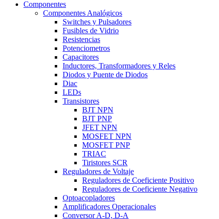
Componentes
Componentes Analógicos
Switches y Pulsadores
Fusibles de Vidrio
Resistencias
Potenciometros
Capacitores
Inductores, Transformadores y Reles
Diodos y Puente de Diodos
Diac
LEDs
Transistores
BJT NPN
BJT PNP
JFET NPN
MOSFET NPN
MOSFET PNP
TRIAC
Tiristores SCR
Reguladores de Voltaje
Reguladores de Coeficiente Positivo
Reguladores de Coeficiente Negativo
Optoacopladores
Amplificadores Operacionales
Conversor A-D, D-A