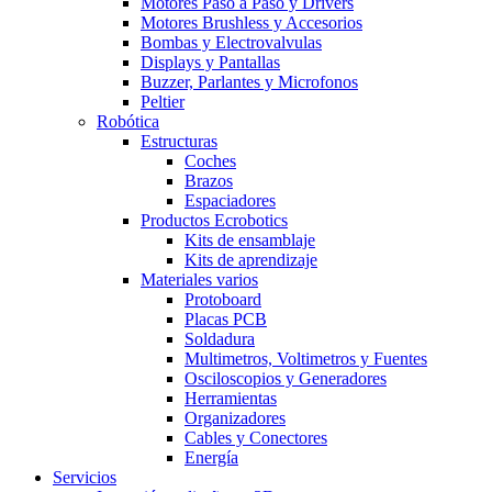
Motores Paso a Paso y Drivers
Motores Brushless y Accesorios
Bombas y Electrovalvulas
Displays y Pantallas
Buzzer, Parlantes y Microfonos
Peltier
Robótica
Estructuras
Coches
Brazos
Espaciadores
Productos Ecrobotics
Kits de ensamblaje
Kits de aprendizaje
Materiales varios
Protoboard
Placas PCB
Soldadura
Multimetros, Voltimetros y Fuentes
Osciloscopios y Generadores
Herramientas
Organizadores
Cables y Conectores
Energía
Servicios