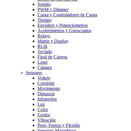
Sonido
PWM y Dimmer
Carga y Controladores de Carga
Tiempo
Encoders y Potenciometros
Acelerómetros y Giroscopios
Relays
Matriz y Display
RGB
Teclado
Final de Carrera
Laser
Cámara
Sensores
Voltaje
Corriente
Movimiento
Distancia
Infrarrojos
Luz
Color
Gestos
Vibración
Peso, Fuerza y Flexión
Sensores Magnéticos