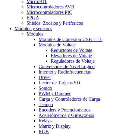
Micro:BIT
Microcontroladores AVR
Microcontroladores PIC
FPGA
Shields, Zocalos y Perifericos
Módulos y sensores
Módulos
Modulos de Conexion USB-TTL
Modulos de Voltaje
Reductores de Voltaje
Elevadores de Voltaje
Reguladores de Voltaje
Conversores de Nivel Logico
Internet y Radiofrecuencias
Driver
Lector de Tarjetas SD
Sonido
PWM y Dimmer
Carga y Controladores de Carga
Tiempo
Encoders y Potenciometros
Acelerómetros y Giroscopios
Relays
Matriz y Display
RGB