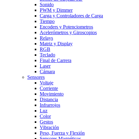
Sonido
PWM y Dimmer
Carga y Controladores de Carga
Tiempo
Encoders y Potenciometros
Acelerómetros y Giroscopios
Relays
Matriz y Display
RGB
Teclado
Final de Carrera
Laser
Cámara
Sensores
Voltaje
Corriente
Movimiento
Distancia
Infrarrojos
Luz
Color
Gestos
Vibración
Peso, Fuerza y Flexión
Sensores Magnéticos