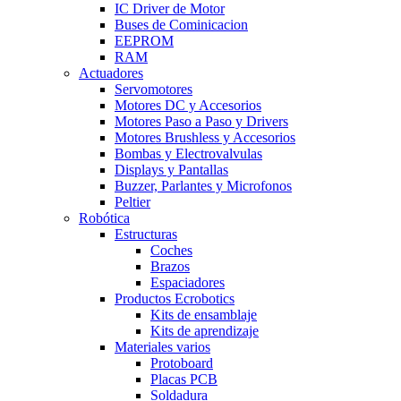
IC Driver de Motor
Buses de Cominicacion
EEPROM
RAM
Actuadores
Servomotores
Motores DC y Accesorios
Motores Paso a Paso y Drivers
Motores Brushless y Accesorios
Bombas y Electrovalvulas
Displays y Pantallas
Buzzer, Parlantes y Microfonos
Peltier
Robótica
Estructuras
Coches
Brazos
Espaciadores
Productos Ecrobotics
Kits de ensamblaje
Kits de aprendizaje
Materiales varios
Protoboard
Placas PCB
Soldadura