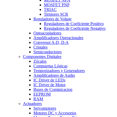
MOSFET NPN
MOSFET PNP
TRIAC
Tiristores SCR
Reguladores de Voltaje
Reguladores de Coeficiente Positivo
Reguladores de Coeficiente Negativo
Optoacopladores
Amplificadores Operacionales
Conversor A-D, D-A
Cristales
Semiconductores
Componentes Digitales
Zócalos
Compuertas Lógicas
Temporizadores y Generadores
Amplificadores de Audio
IC Driver de LEDs
IC Driver de Motor
Buses de Cominicacion
EEPROM
RAM
Actuadores
Servomotores
Motores DC y Accesorios