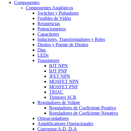
Componentes
Componentes Analógicos
Switches y Pulsadores
Fusibles de Vidrio
Resistencias
Potenciometros
Capacitores
Inductores, Transformadores y Reles
Diodos y Puente de Diodos
Diac
LEDs
Transistores
BJT NPN
BJT PNP
JFET NPN
MOSFET NPN
MOSFET PNP
TRIAC
Tiristores SCR
Reguladores de Voltaje
Reguladores de Coeficiente Positivo
Reguladores de Coeficiente Negativo
Optoacopladores
Amplificadores Operacionales
Conversor A-D, D-A