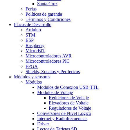
Santa Cruz
Ferias
Políticas de garantía
Términos y Condiciones
Placas de Desarrollo
Arduino
STM
ESP
Raspberry
Micro:BIT
Microcontroladores AVR
Microcontroladores PIC
FPGA
Shields, Zocalos y Perifericos
Módulos y sensores
Módulos
Modulos de Conexion USB-TTL
Modulos de Voltaje
Reductores de Voltaje
Elevadores de Voltaje
Reguladores de Voltaje
Conversores de Nivel Logico
Internet y Radiofrecuencias
Driver
Lector de Tarjetas SD