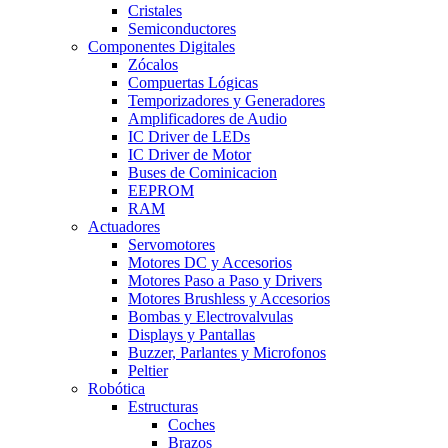
Cristales
Semiconductores
Componentes Digitales
Zócalos
Compuertas Lógicas
Temporizadores y Generadores
Amplificadores de Audio
IC Driver de LEDs
IC Driver de Motor
Buses de Cominicacion
EEPROM
RAM
Actuadores
Servomotores
Motores DC y Accesorios
Motores Paso a Paso y Drivers
Motores Brushless y Accesorios
Bombas y Electrovalvulas
Displays y Pantallas
Buzzer, Parlantes y Microfonos
Peltier
Robótica
Estructuras
Coches
Brazos