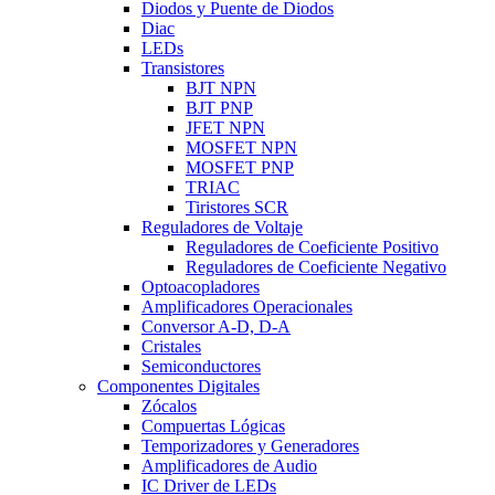
Diodos y Puente de Diodos
Diac
LEDs
Transistores
BJT NPN
BJT PNP
JFET NPN
MOSFET NPN
MOSFET PNP
TRIAC
Tiristores SCR
Reguladores de Voltaje
Reguladores de Coeficiente Positivo
Reguladores de Coeficiente Negativo
Optoacopladores
Amplificadores Operacionales
Conversor A-D, D-A
Cristales
Semiconductores
Componentes Digitales
Zócalos
Compuertas Lógicas
Temporizadores y Generadores
Amplificadores de Audio
IC Driver de LEDs