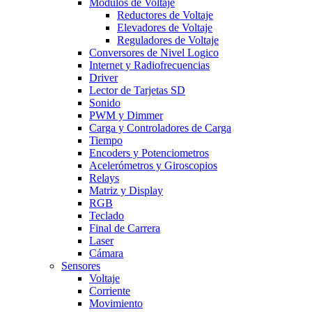
Modulos de Voltaje
Reductores de Voltaje
Elevadores de Voltaje
Reguladores de Voltaje
Conversores de Nivel Logico
Internet y Radiofrecuencias
Driver
Lector de Tarjetas SD
Sonido
PWM y Dimmer
Carga y Controladores de Carga
Tiempo
Encoders y Potenciometros
Acelerómetros y Giroscopios
Relays
Matriz y Display
RGB
Teclado
Final de Carrera
Laser
Cámara
Sensores
Voltaje
Corriente
Movimiento