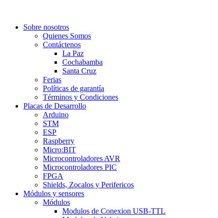
Sobre nosotros
Quienes Somos
Contáctenos
La Paz
Cochabamba
Santa Cruz
Ferias
Políticas de garantía
Términos y Condiciones
Placas de Desarrollo
Arduino
STM
ESP
Raspberry
Micro:BIT
Microcontroladores AVR
Microcontroladores PIC
FPGA
Shields, Zocalos y Perifericos
Módulos y sensores
Módulos
Modulos de Conexion USB-TTL