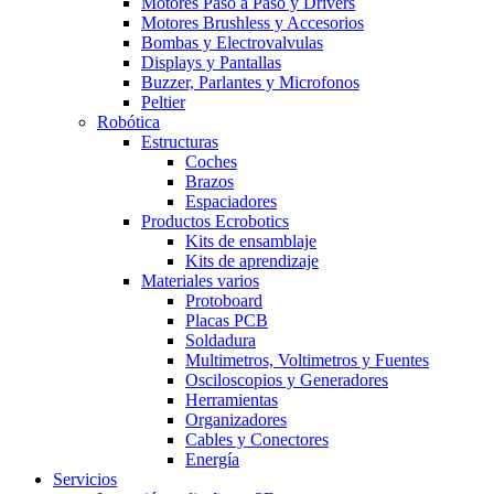
Motores Paso a Paso y Drivers
Motores Brushless y Accesorios
Bombas y Electrovalvulas
Displays y Pantallas
Buzzer, Parlantes y Microfonos
Peltier
Robótica
Estructuras
Coches
Brazos
Espaciadores
Productos Ecrobotics
Kits de ensamblaje
Kits de aprendizaje
Materiales varios
Protoboard
Placas PCB
Soldadura
Multimetros, Voltimetros y Fuentes
Osciloscopios y Generadores
Herramientas
Organizadores
Cables y Conectores
Energía
Servicios