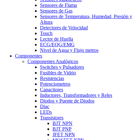
Sensores de Flama
Sensores de Gas
Sensores de Temperatura, Humedad, Presión y
Altura
Detectores de Velocidad
Touch
Lector de Huella
ECG/EQG/EMG
Nivel de Agua y Flujo metros
Componentes
Componentes Analógicos
Switches y Pulsadores
Fusibles de Vidrio
Resistencias
Potenciometros
Capacitores
Inductores, Transformadores y Reles
Diodos y Puente de Diodos
Diac
LEDs
Transistores
BJT NPN
BJT PNP
JFET NPN