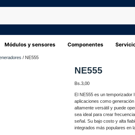
Módulos y sensores
Componentes
Servici
eneradores
/ NE555
NE555
Bs.
3,00
El NE555 es un temporizador I
aplicaciones como generación 
altamente versátil y puede op
sea ideal para crear frecuenci
señal. Su bajo costo y alta fiab
integrados más populares en la