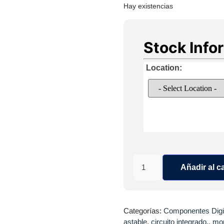
Hay existencias
Stock Info
Location:
Añadir al ca
Categorías:
Componentes Digi
astable
,
circuito integrado.
,
mon