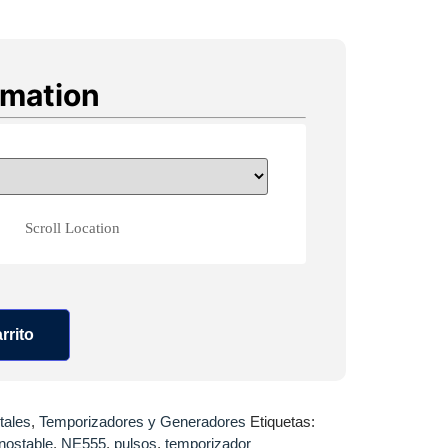
rmation
Scroll Location
rrito
tales
,
Temporizadores y Generadores
Etiquetas:
ostable
,
NE555
,
pulsos
,
temporizador