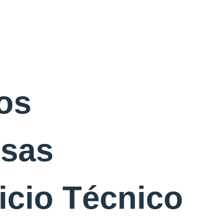
os
esas
vicio Técnico