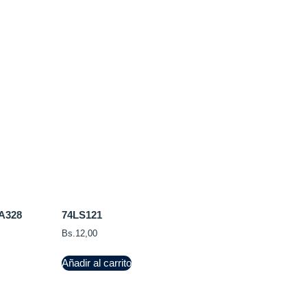
GA328
74LS121
Bs.
12,00
Añadir al carrito