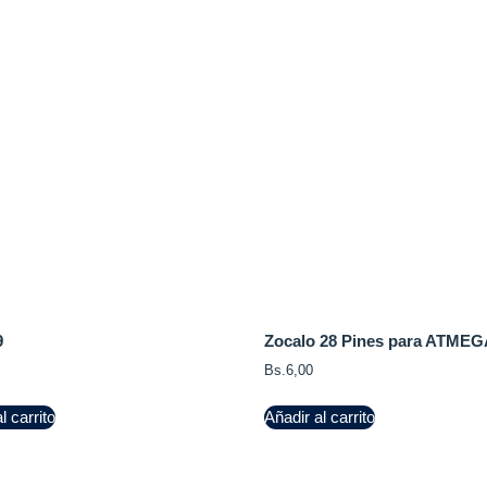
9
Zocalo 28 Pines para ATME
Bs.
6,00
l carrito
Añadir al carrito