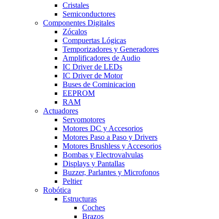
Cristales
Semiconductores
Componentes Digitales
Zócalos
Compuertas Lógicas
Temporizadores y Generadores
Amplificadores de Audio
IC Driver de LEDs
IC Driver de Motor
Buses de Cominicacion
EEPROM
RAM
Actuadores
Servomotores
Motores DC y Accesorios
Motores Paso a Paso y Drivers
Motores Brushless y Accesorios
Bombas y Electrovalvulas
Displays y Pantallas
Buzzer, Parlantes y Microfonos
Peltier
Robótica
Estructuras
Coches
Brazos