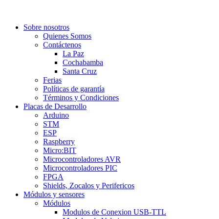
Sobre nosotros
Quienes Somos
Contáctenos
La Paz
Cochabamba
Santa Cruz
Ferias
Políticas de garantía
Términos y Condiciones
Placas de Desarrollo
Arduino
STM
ESP
Raspberry
Micro:BIT
Microcontroladores AVR
Microcontroladores PIC
FPGA
Shields, Zocalos y Perifericos
Módulos y sensores
Módulos
Modulos de Conexion USB-TTL