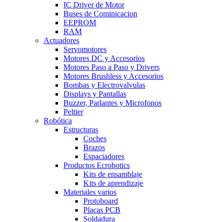
IC Driver de Motor
Buses de Cominicacion
EEPROM
RAM
Actuadores
Servomotores
Motores DC y Accesorios
Motores Paso a Paso y Drivers
Motores Brushless y Accesorios
Bombas y Electrovalvulas
Displays y Pantallas
Buzzer, Parlantes y Microfonos
Peltier
Robótica
Estructuras
Coches
Brazos
Espaciadores
Productos Ecrobotics
Kits de ensamblaje
Kits de aprendizaje
Materiales varios
Protoboard
Placas PCB
Soldadura