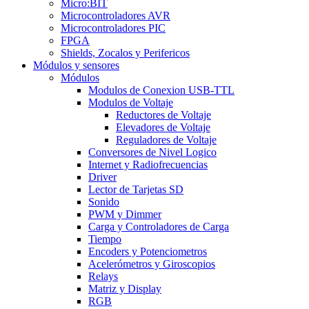
Micro:BIT
Microcontroladores AVR
Microcontroladores PIC
FPGA
Shields, Zocalos y Perifericos
Módulos y sensores
Módulos
Modulos de Conexion USB-TTL
Modulos de Voltaje
Reductores de Voltaje
Elevadores de Voltaje
Reguladores de Voltaje
Conversores de Nivel Logico
Internet y Radiofrecuencias
Driver
Lector de Tarjetas SD
Sonido
PWM y Dimmer
Carga y Controladores de Carga
Tiempo
Encoders y Potenciometros
Acelerómetros y Giroscopios
Relays
Matriz y Display
RGB