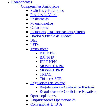
Componentes
Componentes Analógicos
Switches y Pulsadores
Fusibles de Vidrio
Resistencias
Potenciometros
Capacitores
Inductores, Transformadores y Reles
Diodos y Puente de Diodos
Diac
LEDs
Transistores
BJT NPN
BJT PNP
JFET NPN
MOSFET NPN
MOSFET PNP
TRIAC
Tiristores SCR
Reguladores de Voltaje
Reguladores de Coeficiente Positivo
Reguladores de Coeficiente Negativo
Optoacopladores
Amplificadores Operacionales
Conversor A-D, D-A