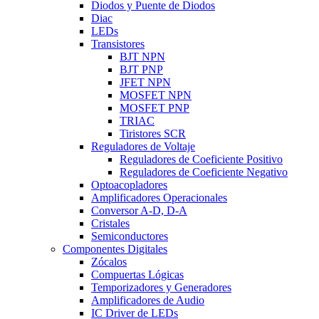
Diodos y Puente de Diodos
Diac
LEDs
Transistores
BJT NPN
BJT PNP
JFET NPN
MOSFET NPN
MOSFET PNP
TRIAC
Tiristores SCR
Reguladores de Voltaje
Reguladores de Coeficiente Positivo
Reguladores de Coeficiente Negativo
Optoacopladores
Amplificadores Operacionales
Conversor A-D, D-A
Cristales
Semiconductores
Componentes Digitales
Zócalos
Compuertas Lógicas
Temporizadores y Generadores
Amplificadores de Audio
IC Driver de LEDs