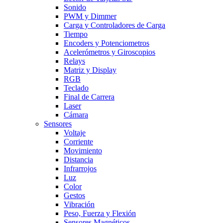
Sonido
PWM y Dimmer
Carga y Controladores de Carga
Tiempo
Encoders y Potenciometros
Acelerómetros y Giroscopios
Relays
Matriz y Display
RGB
Teclado
Final de Carrera
Laser
Cámara
Sensores
Voltaje
Corriente
Movimiento
Distancia
Infrarrojos
Luz
Color
Gestos
Vibración
Peso, Fuerza y Flexión
Sensores Magnéticos