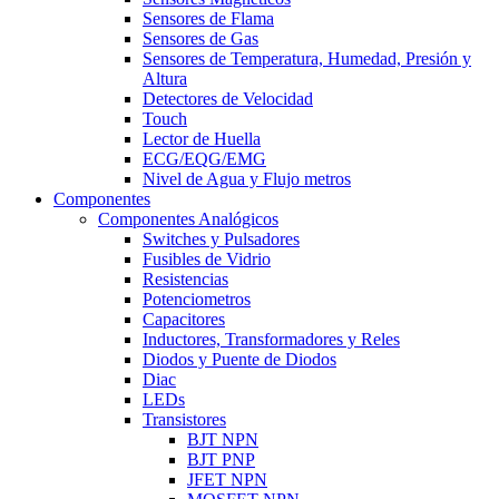
Sensores de Flama
Sensores de Gas
Sensores de Temperatura, Humedad, Presión y
Altura
Detectores de Velocidad
Touch
Lector de Huella
ECG/EQG/EMG
Nivel de Agua y Flujo metros
Componentes
Componentes Analógicos
Switches y Pulsadores
Fusibles de Vidrio
Resistencias
Potenciometros
Capacitores
Inductores, Transformadores y Reles
Diodos y Puente de Diodos
Diac
LEDs
Transistores
BJT NPN
BJT PNP
JFET NPN