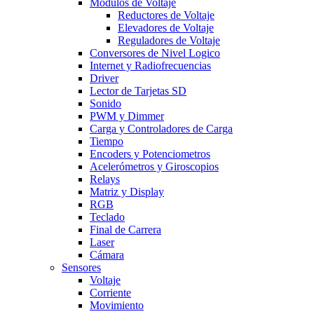
Modulos de Voltaje
Reductores de Voltaje
Elevadores de Voltaje
Reguladores de Voltaje
Conversores de Nivel Logico
Internet y Radiofrecuencias
Driver
Lector de Tarjetas SD
Sonido
PWM y Dimmer
Carga y Controladores de Carga
Tiempo
Encoders y Potenciometros
Acelerómetros y Giroscopios
Relays
Matriz y Display
RGB
Teclado
Final de Carrera
Laser
Cámara
Sensores
Voltaje
Corriente
Movimiento