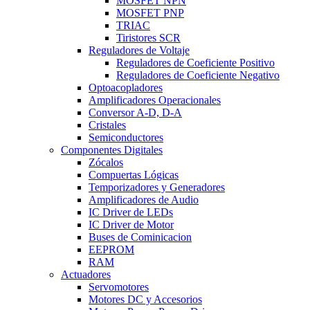
MOSFET NPN
MOSFET PNP
TRIAC
Tiristores SCR
Reguladores de Voltaje
Reguladores de Coeficiente Positivo
Reguladores de Coeficiente Negativo
Optoacopladores
Amplificadores Operacionales
Conversor A-D, D-A
Cristales
Semiconductores
Componentes Digitales
Zócalos
Compuertas Lógicas
Temporizadores y Generadores
Amplificadores de Audio
IC Driver de LEDs
IC Driver de Motor
Buses de Cominicacion
EEPROM
RAM
Actuadores
Servomotores
Motores DC y Accesorios