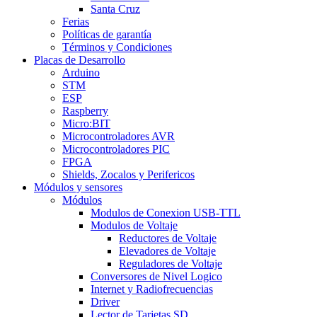
Santa Cruz
Ferias
Políticas de garantía
Términos y Condiciones
Placas de Desarrollo
Arduino
STM
ESP
Raspberry
Micro:BIT
Microcontroladores AVR
Microcontroladores PIC
FPGA
Shields, Zocalos y Perifericos
Módulos y sensores
Módulos
Modulos de Conexion USB-TTL
Modulos de Voltaje
Reductores de Voltaje
Elevadores de Voltaje
Reguladores de Voltaje
Conversores de Nivel Logico
Internet y Radiofrecuencias
Driver
Lector de Tarjetas SD