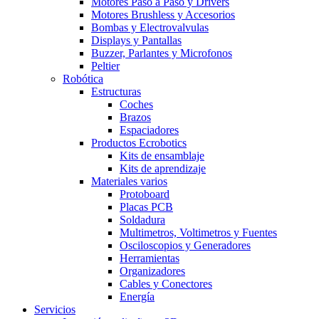
Motores Paso a Paso y Drivers
Motores Brushless y Accesorios
Bombas y Electrovalvulas
Displays y Pantallas
Buzzer, Parlantes y Microfonos
Peltier
Robótica
Estructuras
Coches
Brazos
Espaciadores
Productos Ecrobotics
Kits de ensamblaje
Kits de aprendizaje
Materiales varios
Protoboard
Placas PCB
Soldadura
Multimetros, Voltimetros y Fuentes
Osciloscopios y Generadores
Herramientas
Organizadores
Cables y Conectores
Energía
Servicios