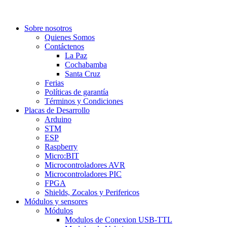
Sobre nosotros
Quienes Somos
Contáctenos
La Paz
Cochabamba
Santa Cruz
Ferias
Políticas de garantía
Términos y Condiciones
Placas de Desarrollo
Arduino
STM
ESP
Raspberry
Micro:BIT
Microcontroladores AVR
Microcontroladores PIC
FPGA
Shields, Zocalos y Perifericos
Módulos y sensores
Módulos
Modulos de Conexion USB-TTL