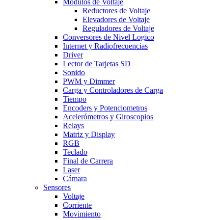
Modulos de Voltaje
Reductores de Voltaje
Elevadores de Voltaje
Reguladores de Voltaje
Conversores de Nivel Logico
Internet y Radiofrecuencias
Driver
Lector de Tarjetas SD
Sonido
PWM y Dimmer
Carga y Controladores de Carga
Tiempo
Encoders y Potenciometros
Acelerómetros y Giroscopios
Relays
Matriz y Display
RGB
Teclado
Final de Carrera
Laser
Cámara
Sensores
Voltaje
Corriente
Movimiento