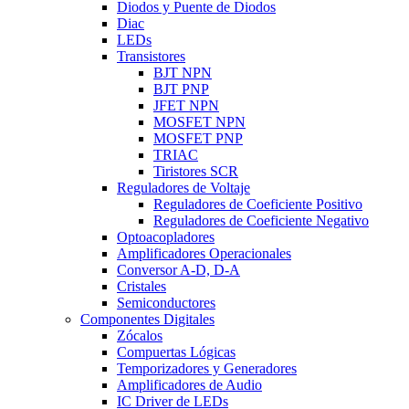
Diodos y Puente de Diodos
Diac
LEDs
Transistores
BJT NPN
BJT PNP
JFET NPN
MOSFET NPN
MOSFET PNP
TRIAC
Tiristores SCR
Reguladores de Voltaje
Reguladores de Coeficiente Positivo
Reguladores de Coeficiente Negativo
Optoacopladores
Amplificadores Operacionales
Conversor A-D, D-A
Cristales
Semiconductores
Componentes Digitales
Zócalos
Compuertas Lógicas
Temporizadores y Generadores
Amplificadores de Audio
IC Driver de LEDs