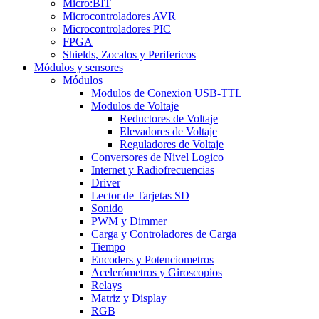
Micro:BIT
Microcontroladores AVR
Microcontroladores PIC
FPGA
Shields, Zocalos y Perifericos
Módulos y sensores
Módulos
Modulos de Conexion USB-TTL
Modulos de Voltaje
Reductores de Voltaje
Elevadores de Voltaje
Reguladores de Voltaje
Conversores de Nivel Logico
Internet y Radiofrecuencias
Driver
Lector de Tarjetas SD
Sonido
PWM y Dimmer
Carga y Controladores de Carga
Tiempo
Encoders y Potenciometros
Acelerómetros y Giroscopios
Relays
Matriz y Display
RGB