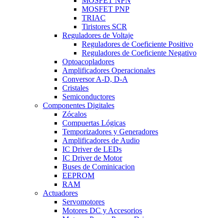
MOSFET NPN
MOSFET PNP
TRIAC
Tiristores SCR
Reguladores de Voltaje
Reguladores de Coeficiente Positivo
Reguladores de Coeficiente Negativo
Optoacopladores
Amplificadores Operacionales
Conversor A-D, D-A
Cristales
Semiconductores
Componentes Digitales
Zócalos
Compuertas Lógicas
Temporizadores y Generadores
Amplificadores de Audio
IC Driver de LEDs
IC Driver de Motor
Buses de Cominicacion
EEPROM
RAM
Actuadores
Servomotores
Motores DC y Accesorios