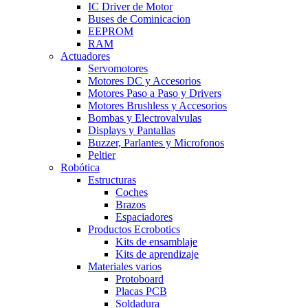
IC Driver de Motor
Buses de Cominicacion
EEPROM
RAM
Actuadores
Servomotores
Motores DC y Accesorios
Motores Paso a Paso y Drivers
Motores Brushless y Accesorios
Bombas y Electrovalvulas
Displays y Pantallas
Buzzer, Parlantes y Microfonos
Peltier
Robótica
Estructuras
Coches
Brazos
Espaciadores
Productos Ecrobotics
Kits de ensamblaje
Kits de aprendizaje
Materiales varios
Protoboard
Placas PCB
Soldadura