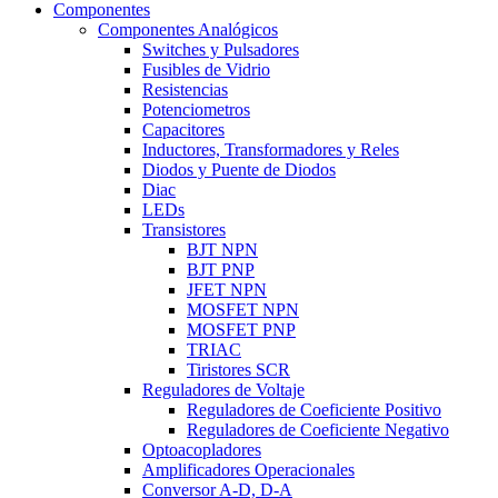
Componentes
Componentes Analógicos
Switches y Pulsadores
Fusibles de Vidrio
Resistencias
Potenciometros
Capacitores
Inductores, Transformadores y Reles
Diodos y Puente de Diodos
Diac
LEDs
Transistores
BJT NPN
BJT PNP
JFET NPN
MOSFET NPN
MOSFET PNP
TRIAC
Tiristores SCR
Reguladores de Voltaje
Reguladores de Coeficiente Positivo
Reguladores de Coeficiente Negativo
Optoacopladores
Amplificadores Operacionales
Conversor A-D, D-A