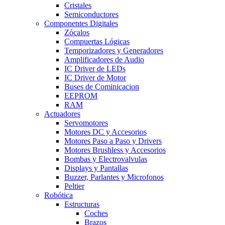
Cristales
Semiconductores
Componentes Digitales
Zócalos
Compuertas Lógicas
Temporizadores y Generadores
Amplificadores de Audio
IC Driver de LEDs
IC Driver de Motor
Buses de Cominicacion
EEPROM
RAM
Actuadores
Servomotores
Motores DC y Accesorios
Motores Paso a Paso y Drivers
Motores Brushless y Accesorios
Bombas y Electrovalvulas
Displays y Pantallas
Buzzer, Parlantes y Microfonos
Peltier
Robótica
Estructuras
Coches
Brazos