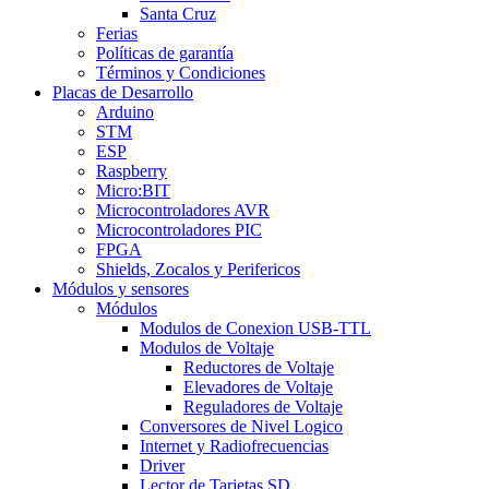
Santa Cruz
Ferias
Políticas de garantía
Términos y Condiciones
Placas de Desarrollo
Arduino
STM
ESP
Raspberry
Micro:BIT
Microcontroladores AVR
Microcontroladores PIC
FPGA
Shields, Zocalos y Perifericos
Módulos y sensores
Módulos
Modulos de Conexion USB-TTL
Modulos de Voltaje
Reductores de Voltaje
Elevadores de Voltaje
Reguladores de Voltaje
Conversores de Nivel Logico
Internet y Radiofrecuencias
Driver
Lector de Tarjetas SD