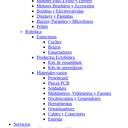
Motores Paso a Paso y Drivers
Motores Brushless y Accesorios
Bombas y Electrovalvulas
Displays y Pantallas
Buzzer, Parlantes y Microfonos
Peltier
Robótica
Estructuras
Coches
Brazos
Espaciadores
Productos Ecrobotics
Kits de ensamblaje
Kits de aprendizaje
Materiales varios
Protoboard
Placas PCB
Soldadura
Multimetros, Voltimetros y Fuentes
Osciloscopios y Generadores
Herramientas
Organizadores
Cables y Conectores
Energía
Servicios