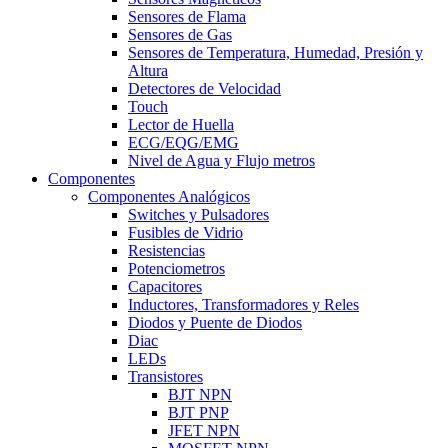
Sensores de Flama
Sensores de Gas
Sensores de Temperatura, Humedad, Presión y
Altura
Detectores de Velocidad
Touch
Lector de Huella
ECG/EQG/EMG
Nivel de Agua y Flujo metros
Componentes
Componentes Analógicos
Switches y Pulsadores
Fusibles de Vidrio
Resistencias
Potenciometros
Capacitores
Inductores, Transformadores y Reles
Diodos y Puente de Diodos
Diac
LEDs
Transistores
BJT NPN
BJT PNP
JFET NPN