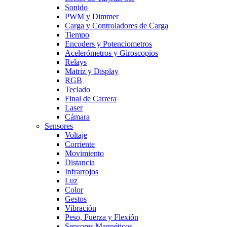
Sonido
PWM y Dimmer
Carga y Controladores de Carga
Tiempo
Encoders y Potenciometros
Acelerómetros y Giroscopios
Relays
Matriz y Display
RGB
Teclado
Final de Carrera
Laser
Cámara
Sensores
Voltaje
Corriente
Movimiento
Distancia
Infrarrojos
Luz
Color
Gestos
Vibración
Peso, Fuerza y Flexión
Sensores Magnéticos