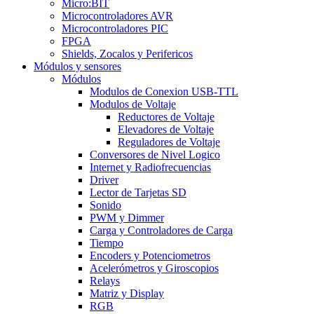
Micro:BIT
Microcontroladores AVR
Microcontroladores PIC
FPGA
Shields, Zocalos y Perifericos
Módulos y sensores
Módulos
Modulos de Conexion USB-TTL
Modulos de Voltaje
Reductores de Voltaje
Elevadores de Voltaje
Reguladores de Voltaje
Conversores de Nivel Logico
Internet y Radiofrecuencias
Driver
Lector de Tarjetas SD
Sonido
PWM y Dimmer
Carga y Controladores de Carga
Tiempo
Encoders y Potenciometros
Acelerómetros y Giroscopios
Relays
Matriz y Display
RGB