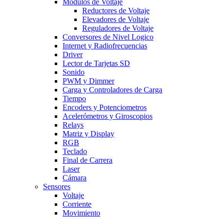
Modulos de Voltaje
Reductores de Voltaje
Elevadores de Voltaje
Reguladores de Voltaje
Conversores de Nivel Logico
Internet y Radiofrecuencias
Driver
Lector de Tarjetas SD
Sonido
PWM y Dimmer
Carga y Controladores de Carga
Tiempo
Encoders y Potenciometros
Acelerómetros y Giroscopios
Relays
Matriz y Display
RGB
Teclado
Final de Carrera
Laser
Cámara
Sensores
Voltaje
Corriente
Movimiento