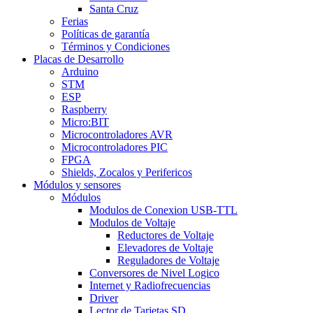
Santa Cruz
Ferias
Políticas de garantía
Términos y Condiciones
Placas de Desarrollo
Arduino
STM
ESP
Raspberry
Micro:BIT
Microcontroladores AVR
Microcontroladores PIC
FPGA
Shields, Zocalos y Perifericos
Módulos y sensores
Módulos
Modulos de Conexion USB-TTL
Modulos de Voltaje
Reductores de Voltaje
Elevadores de Voltaje
Reguladores de Voltaje
Conversores de Nivel Logico
Internet y Radiofrecuencias
Driver
Lector de Tarjetas SD