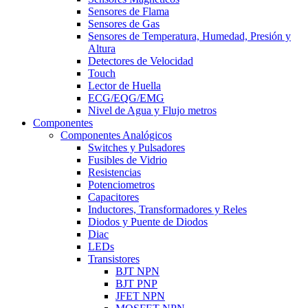
Sensores de Flama
Sensores de Gas
Sensores de Temperatura, Humedad, Presión y
Altura
Detectores de Velocidad
Touch
Lector de Huella
ECG/EQG/EMG
Nivel de Agua y Flujo metros
Componentes
Componentes Analógicos
Switches y Pulsadores
Fusibles de Vidrio
Resistencias
Potenciometros
Capacitores
Inductores, Transformadores y Reles
Diodos y Puente de Diodos
Diac
LEDs
Transistores
BJT NPN
BJT PNP
JFET NPN