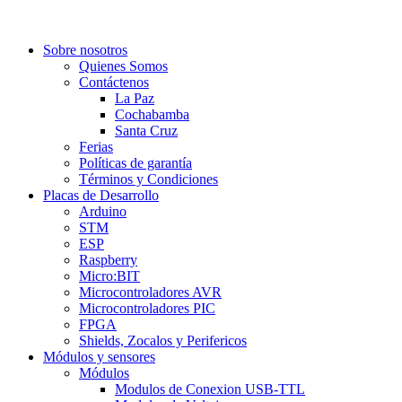
Sobre nosotros
Quienes Somos
Contáctenos
La Paz
Cochabamba
Santa Cruz
Ferias
Políticas de garantía
Términos y Condiciones
Placas de Desarrollo
Arduino
STM
ESP
Raspberry
Micro:BIT
Microcontroladores AVR
Microcontroladores PIC
FPGA
Shields, Zocalos y Perifericos
Módulos y sensores
Módulos
Modulos de Conexion USB-TTL