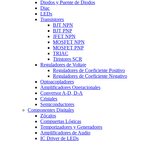
Diodos y Puente de Diodos
Diac
LEDs
Transistores
BJT NPN
BJT PNP
JFET NPN
MOSFET NPN
MOSFET PNP
TRIAC
Tiristores SCR
Reguladores de Voltaje
Reguladores de Coeficiente Positivo
Reguladores de Coeficiente Negativo
Optoacopladores
Amplificadores Operacionales
Conversor A-D, D-A
Cristales
Semiconductores
Componentes Digitales
Zócalos
Compuertas Lógicas
Temporizadores y Generadores
Amplificadores de Audio
IC Driver de LEDs