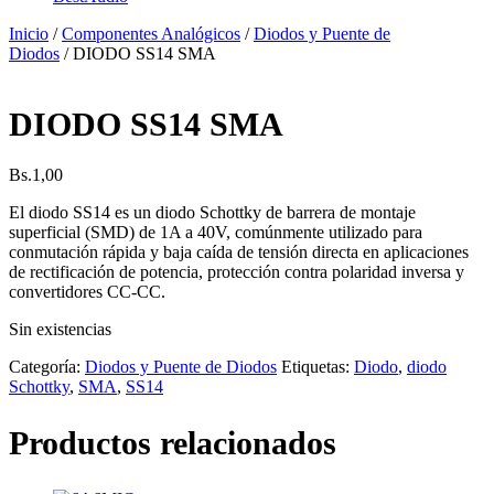
Inicio
/
Componentes Analógicos
/
Diodos y Puente de
Diodos
/ DIODO SS14 SMA
DIODO SS14 SMA
Bs.
1,00
El diodo SS14 es un diodo Schottky de barrera de montaje
superficial (SMD) de 1A a 40V, comúnmente utilizado para
conmutación rápida y baja caída de tensión directa en aplicaciones
de rectificación de potencia, protección contra polaridad inversa y
convertidores CC-CC.
Sin existencias
Categoría:
Diodos y Puente de Diodos
Etiquetas:
Diodo
,
diodo
Schottky
,
SMA
,
SS14
Productos relacionados