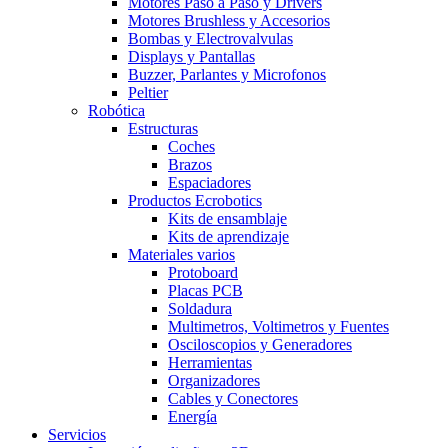
Motores Paso a Paso y Drivers
Motores Brushless y Accesorios
Bombas y Electrovalvulas
Displays y Pantallas
Buzzer, Parlantes y Microfonos
Peltier
Robótica
Estructuras
Coches
Brazos
Espaciadores
Productos Ecrobotics
Kits de ensamblaje
Kits de aprendizaje
Materiales varios
Protoboard
Placas PCB
Soldadura
Multimetros, Voltimetros y Fuentes
Osciloscopios y Generadores
Herramientas
Organizadores
Cables y Conectores
Energía
Servicios