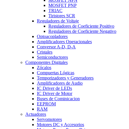
MOSFET NPN
MOSFET PNP
TRIAC
Tiristores SCR
Reguladores de Voltaje
Reguladores de Coeficiente Positivo
Reguladores de Coeficiente Negativo
Optoacopladores
Amplificadores Operacionales
Conversor A-D, D-A
Cristales
Semiconductores
Componentes Digitales
Zócalos
Compuertas Lógicas
Temporizadores y Generadores
Amplificadores de Audio
IC Driver de LEDs
IC Driver de Motor
Buses de Cominicacion
EEPROM
RAM
Actuadores
Servomotores
Motores DC y Accesorios