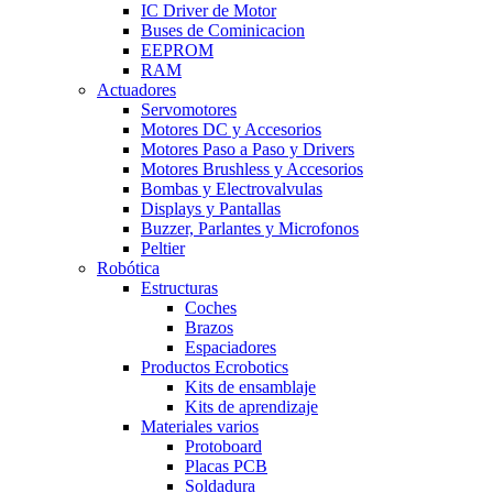
IC Driver de Motor
Buses de Cominicacion
EEPROM
RAM
Actuadores
Servomotores
Motores DC y Accesorios
Motores Paso a Paso y Drivers
Motores Brushless y Accesorios
Bombas y Electrovalvulas
Displays y Pantallas
Buzzer, Parlantes y Microfonos
Peltier
Robótica
Estructuras
Coches
Brazos
Espaciadores
Productos Ecrobotics
Kits de ensamblaje
Kits de aprendizaje
Materiales varios
Protoboard
Placas PCB
Soldadura