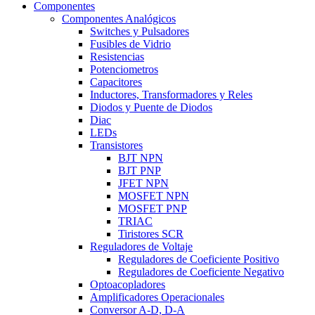
Componentes
Componentes Analógicos
Switches y Pulsadores
Fusibles de Vidrio
Resistencias
Potenciometros
Capacitores
Inductores, Transformadores y Reles
Diodos y Puente de Diodos
Diac
LEDs
Transistores
BJT NPN
BJT PNP
JFET NPN
MOSFET NPN
MOSFET PNP
TRIAC
Tiristores SCR
Reguladores de Voltaje
Reguladores de Coeficiente Positivo
Reguladores de Coeficiente Negativo
Optoacopladores
Amplificadores Operacionales
Conversor A-D, D-A