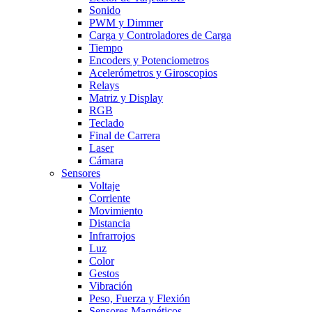
Sonido
PWM y Dimmer
Carga y Controladores de Carga
Tiempo
Encoders y Potenciometros
Acelerómetros y Giroscopios
Relays
Matriz y Display
RGB
Teclado
Final de Carrera
Laser
Cámara
Sensores
Voltaje
Corriente
Movimiento
Distancia
Infrarrojos
Luz
Color
Gestos
Vibración
Peso, Fuerza y Flexión
Sensores Magnéticos