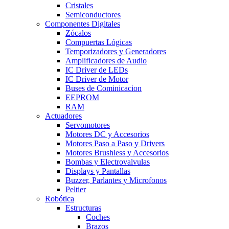
Cristales
Semiconductores
Componentes Digitales
Zócalos
Compuertas Lógicas
Temporizadores y Generadores
Amplificadores de Audio
IC Driver de LEDs
IC Driver de Motor
Buses de Cominicacion
EEPROM
RAM
Actuadores
Servomotores
Motores DC y Accesorios
Motores Paso a Paso y Drivers
Motores Brushless y Accesorios
Bombas y Electrovalvulas
Displays y Pantallas
Buzzer, Parlantes y Microfonos
Peltier
Robótica
Estructuras
Coches
Brazos