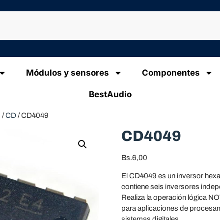
Módulos y sensores
Componentes
BestAudio
s
/
CD
/ CD4049
CD4049
Bs.
6,00
El CD4049 es un inversor hexa
contiene seis inversores indep
Realiza la operación lógica NOT,
para aplicaciones de procesam
sistemas digitales.