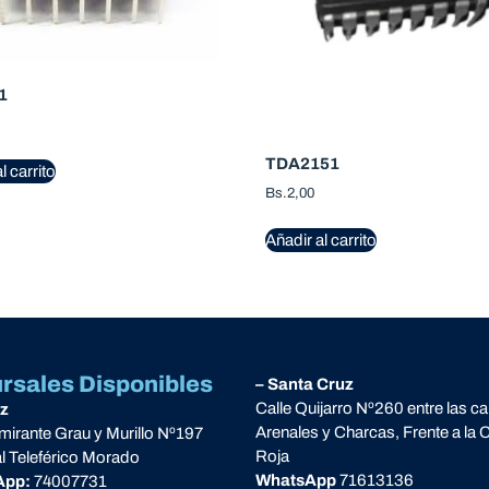
1
TDA2151
l carrito
Bs.
2,00
Añadir al carrito
rsales Disponibles
– Santa Cruz
Calle Quijarro Nº260 entre las ca
az
Arenales y Charcas, Frente a la 
lmirante Grau y Murillo Nº197
Roja
al Teleférico Morado
WhatsApp
71613136
App:
74007731