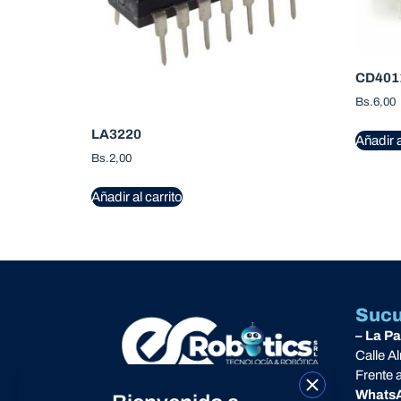
CD401
Bs.
6,00
LA3220
Añadir a
Bs.
2,00
Añadir al carrito
Sucu
– La P
Calle A
Frente 
Nos especializamos en la importación
Whats