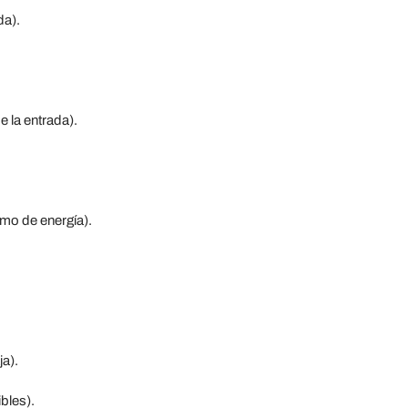
da).
e la entrada).
umo de energía).
ja).
bles).