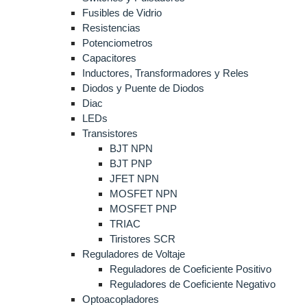
Fusibles de Vidrio
Resistencias
Potenciometros
Capacitores
Inductores, Transformadores y Reles
Diodos y Puente de Diodos
Diac
LEDs
Transistores
BJT NPN
BJT PNP
JFET NPN
MOSFET NPN
MOSFET PNP
TRIAC
Tiristores SCR
Reguladores de Voltaje
Reguladores de Coeficiente Positivo
Reguladores de Coeficiente Negativo
Optoacopladores