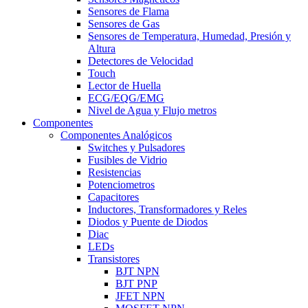
Sensores de Flama
Sensores de Gas
Sensores de Temperatura, Humedad, Presión y
Altura
Detectores de Velocidad
Touch
Lector de Huella
ECG/EQG/EMG
Nivel de Agua y Flujo metros
Componentes
Componentes Analógicos
Switches y Pulsadores
Fusibles de Vidrio
Resistencias
Potenciometros
Capacitores
Inductores, Transformadores y Reles
Diodos y Puente de Diodos
Diac
LEDs
Transistores
BJT NPN
BJT PNP
JFET NPN