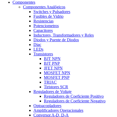
Componentes
Componentes Analógicos
Switches y Pulsadores
Fusibles de Vidrio
Resistencias
Potenciometros
Capacitores
Inductores, Transformadores y Reles
Diodos y Puente de Diodos
Diac
LEDs
Transistores
BJT NPN
BJT PNP
JFET NPN
MOSFET NPN
MOSFET PNP
TRIAC
Tiristores SCR
Reguladores de Voltaje
Reguladores de Coeficiente Positivo
Reguladores de Coeficiente Negativo
Optoacopladores
Amplificadores Operacionales
Conversor A-D, D-A