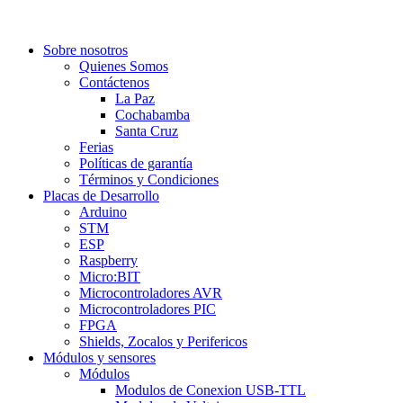
Sobre nosotros
Quienes Somos
Contáctenos
La Paz
Cochabamba
Santa Cruz
Ferias
Políticas de garantía
Términos y Condiciones
Placas de Desarrollo
Arduino
STM
ESP
Raspberry
Micro:BIT
Microcontroladores AVR
Microcontroladores PIC
FPGA
Shields, Zocalos y Perifericos
Módulos y sensores
Módulos
Modulos de Conexion USB-TTL