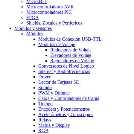
Micro:BIT
Microcontroladores AVR
Microcontroladores PIC
FPGA
Shields, Zocalos y Perifericos
Módulos y sensores
Módulos
Modulos de Conexion USB-TTL
Modulos de Voltaje
Reductores de Voltaje
Elevadores de Voltaje
Reguladores de Voltaje
Conversores de Nivel Logico
Internet y Radiofrecuencias
Driver
Lector de Tarjetas SD
Sonido
PWM y Dimmer
Carga y Controladores de Carga
Tiempo
Encoders y Potenciometros
Acelerómetros y Giroscopios
Relays
Matriz y Display
RGB