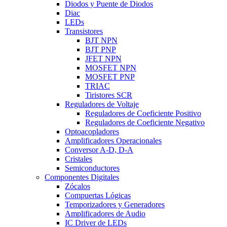
Diodos y Puente de Diodos
Diac
LEDs
Transistores
BJT NPN
BJT PNP
JFET NPN
MOSFET NPN
MOSFET PNP
TRIAC
Tiristores SCR
Reguladores de Voltaje
Reguladores de Coeficiente Positivo
Reguladores de Coeficiente Negativo
Optoacopladores
Amplificadores Operacionales
Conversor A-D, D-A
Cristales
Semiconductores
Componentes Digitales
Zócalos
Compuertas Lógicas
Temporizadores y Generadores
Amplificadores de Audio
IC Driver de LEDs