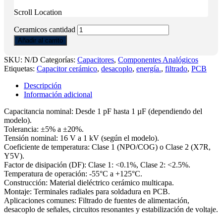
Scroll Location
Ceramicos cantidad
Añadir al carrito
SKU:
N/D
Categorías:
Capacitores
,
Componentes Analógicos
Etiquetas:
Capacitor cerámico
,
desacoplo
,
energía.
,
filtrado
,
PCB
Descripción
Información adicional
Capacitancia nominal: Desde 1 pF hasta 1 µF (dependiendo del
modelo).
Tolerancia: ±5% a ±20%.
Tensión nominal: 16 V a 1 kV (según el modelo).
Coeficiente de temperatura: Clase 1 (NPO/COG) o Clase 2 (X7R,
Y5V).
Factor de disipación (DF): Clase 1: <0.1%, Clase 2: <2.5%.
Temperatura de operación: -55°C a +125°C.
Construcción: Material dieléctrico cerámico multicapa.
Montaje: Terminales radiales para soldadura en PCB.
Aplicaciones comunes: Filtrado de fuentes de alimentación,
desacoplo de señales, circuitos resonantes y estabilización de voltaje.