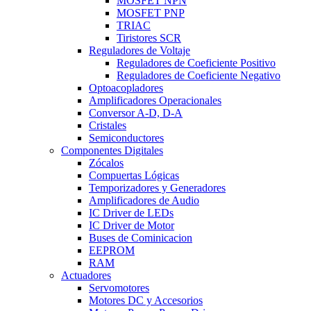
MOSFET NPN
MOSFET PNP
TRIAC
Tiristores SCR
Reguladores de Voltaje
Reguladores de Coeficiente Positivo
Reguladores de Coeficiente Negativo
Optoacopladores
Amplificadores Operacionales
Conversor A-D, D-A
Cristales
Semiconductores
Componentes Digitales
Zócalos
Compuertas Lógicas
Temporizadores y Generadores
Amplificadores de Audio
IC Driver de LEDs
IC Driver de Motor
Buses de Cominicacion
EEPROM
RAM
Actuadores
Servomotores
Motores DC y Accesorios