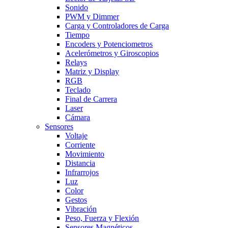
Sonido
PWM y Dimmer
Carga y Controladores de Carga
Tiempo
Encoders y Potenciometros
Acelerómetros y Giroscopios
Relays
Matriz y Display
RGB
Teclado
Final de Carrera
Laser
Cámara
Sensores
Voltaje
Corriente
Movimiento
Distancia
Infrarrojos
Luz
Color
Gestos
Vibración
Peso, Fuerza y Flexión
Sensores Magnéticos