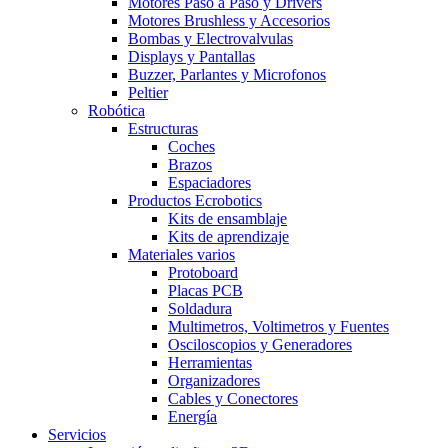
Motores Paso a Paso y Drivers
Motores Brushless y Accesorios
Bombas y Electrovalvulas
Displays y Pantallas
Buzzer, Parlantes y Microfonos
Peltier
Robótica
Estructuras
Coches
Brazos
Espaciadores
Productos Ecrobotics
Kits de ensamblaje
Kits de aprendizaje
Materiales varios
Protoboard
Placas PCB
Soldadura
Multimetros, Voltimetros y Fuentes
Osciloscopios y Generadores
Herramientas
Organizadores
Cables y Conectores
Energía
Servicios