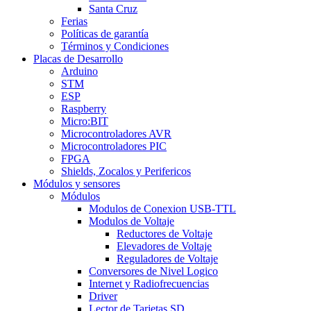
Santa Cruz
Ferias
Políticas de garantía
Términos y Condiciones
Placas de Desarrollo
Arduino
STM
ESP
Raspberry
Micro:BIT
Microcontroladores AVR
Microcontroladores PIC
FPGA
Shields, Zocalos y Perifericos
Módulos y sensores
Módulos
Modulos de Conexion USB-TTL
Modulos de Voltaje
Reductores de Voltaje
Elevadores de Voltaje
Reguladores de Voltaje
Conversores de Nivel Logico
Internet y Radiofrecuencias
Driver
Lector de Tarjetas SD