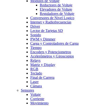
Modulos de Voltaje
Reductores de Voltaje
Elevadores de Voltaje
Reguladores de Voltaje
Conversores de Nivel Logico
Internet y Radiofrecuencias
Driver
Lector de Tarjetas SD
Sonido
PWM y Dimmer
Carga y Controladores de Carga
Tiempo
Encoders y Potenciometros
Acelerómetros y Giroscopios
Relays
Matriz y Display
RGB
Teclado
Final de Carrera
Laser
Cámara
Sensores
Voltaje
Corriente
Movimiento