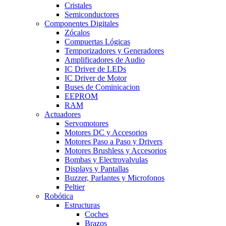
Cristales
Semiconductores
Componentes Digitales
Zócalos
Compuertas Lógicas
Temporizadores y Generadores
Amplificadores de Audio
IC Driver de LEDs
IC Driver de Motor
Buses de Cominicacion
EEPROM
RAM
Actuadores
Servomotores
Motores DC y Accesorios
Motores Paso a Paso y Drivers
Motores Brushless y Accesorios
Bombas y Electrovalvulas
Displays y Pantallas
Buzzer, Parlantes y Microfonos
Peltier
Robótica
Estructuras
Coches
Brazos