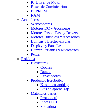
IC Driver de Motor
Buses de Cominicacion
EEPROM
RAM
Actuadores
Servomotores
Motores DC y Accesorios
Motores Paso a Paso y Drivers
Motores Brushless y Accesorios
Bombas y Electrovalvulas
Displays y Pantallas
Buzzer, Parlantes y Microfonos
Peltier
Robótica
Estructuras
Coches
Brazos
Espaciadores
Productos Ecrobotics
Kits de ensamblaje
Kits de aprendizaje
Materiales varios
Protoboard
Placas PCB
Soldadura