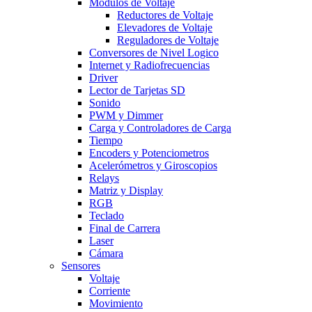
Modulos de Voltaje
Reductores de Voltaje
Elevadores de Voltaje
Reguladores de Voltaje
Conversores de Nivel Logico
Internet y Radiofrecuencias
Driver
Lector de Tarjetas SD
Sonido
PWM y Dimmer
Carga y Controladores de Carga
Tiempo
Encoders y Potenciometros
Acelerómetros y Giroscopios
Relays
Matriz y Display
RGB
Teclado
Final de Carrera
Laser
Cámara
Sensores
Voltaje
Corriente
Movimiento