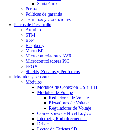
Santa Cruz
Ferias
Políticas de garantía
Términos y Condiciones
Placas de Desarrollo
Arduino
STM
ESP
Raspberry
Micro:BIT
Microcontroladores AVR
Microcontroladores PIC
FPGA
Shields, Zocalos y Perifericos
Módulos y sensores
Módulos
Modulos de Conexion USB-TTL
Modulos de Voltaje
Reductores de Voltaje
Elevadores de Voltaje
Reguladores de Voltaje
Conversores de Nivel Logico
Internet y Radiofrecuencias
Driver
Lector de Tarjetas SD