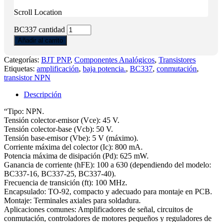
Scroll Location
BC337 cantidad
Añadir al carrito
Categorías:
BJT PNP
,
Componentes Analógicos
,
Transistores
Etiquetas:
amplificación
,
baja potencia.
,
BC337
,
conmutación
,
transistor NPN
Descripción
“Tipo: NPN.
Tensión colector-emisor (Vce): 45 V.
Tensión colector-base (Vcb): 50 V.
Tensión base-emisor (Vbe): 5 V (máximo).
Corriente máxima del colector (Ic): 800 mA.
Potencia máxima de disipación (Pd): 625 mW.
Ganancia de corriente (hFE): 100 a 630 (dependiendo del modelo:
BC337-16, BC337-25, BC337-40).
Frecuencia de transición (ft): 100 MHz.
Encapsulado: TO-92, compacto y adecuado para montaje en PCB.
Montaje: Terminales axiales para soldadura.
Aplicaciones comunes: Amplificadores de señal, circuitos de
conmutación, controladores de motores pequeños y reguladores de