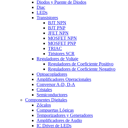
Diodos y Puente de Diodos
Diac
LEDs
Transistores
BJT NPN
BJT PNP
JFET NPN
MOSFET NPN
MOSFET PNP
TRIAC
Tiristores SCR
Reguladores de Voltaje
Reguladores de Coeficiente Positivo
Reguladores de Coeficiente Negativo
Optoacopladores
Amplificadores Operacionales
Conversor A-D, D-A
Cristales
Semiconductores
Componentes Digitales
Zócalos
Compuertas Lógicas
Temporizadores y Generadores
Amplificadores de Audio
IC Driver de LEDs