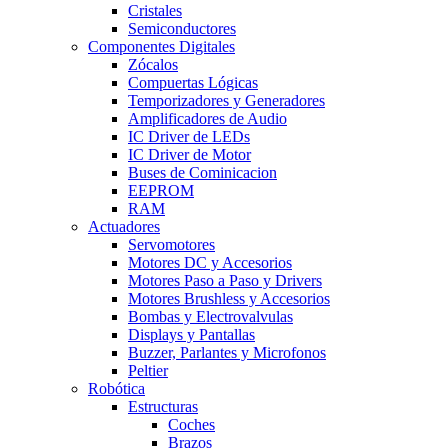
Cristales
Semiconductores
Componentes Digitales
Zócalos
Compuertas Lógicas
Temporizadores y Generadores
Amplificadores de Audio
IC Driver de LEDs
IC Driver de Motor
Buses de Cominicacion
EEPROM
RAM
Actuadores
Servomotores
Motores DC y Accesorios
Motores Paso a Paso y Drivers
Motores Brushless y Accesorios
Bombas y Electrovalvulas
Displays y Pantallas
Buzzer, Parlantes y Microfonos
Peltier
Robótica
Estructuras
Coches
Brazos