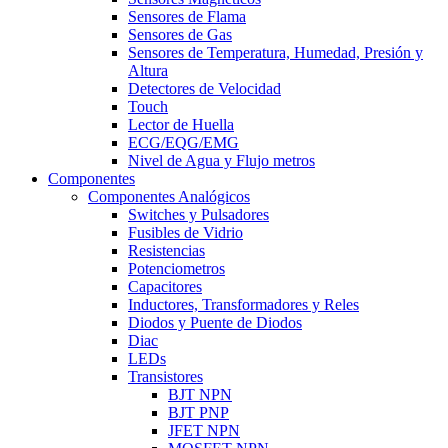
Sensores de Flama
Sensores de Gas
Sensores de Temperatura, Humedad, Presión y
Altura
Detectores de Velocidad
Touch
Lector de Huella
ECG/EQG/EMG
Nivel de Agua y Flujo metros
Componentes
Componentes Analógicos
Switches y Pulsadores
Fusibles de Vidrio
Resistencias
Potenciometros
Capacitores
Inductores, Transformadores y Reles
Diodos y Puente de Diodos
Diac
LEDs
Transistores
BJT NPN
BJT PNP
JFET NPN