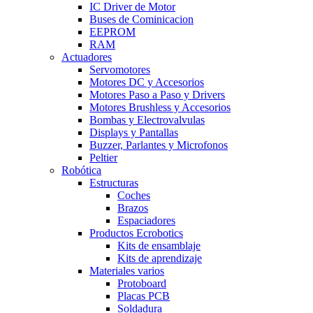
IC Driver de Motor
Buses de Cominicacion
EEPROM
RAM
Actuadores
Servomotores
Motores DC y Accesorios
Motores Paso a Paso y Drivers
Motores Brushless y Accesorios
Bombas y Electrovalvulas
Displays y Pantallas
Buzzer, Parlantes y Microfonos
Peltier
Robótica
Estructuras
Coches
Brazos
Espaciadores
Productos Ecrobotics
Kits de ensamblaje
Kits de aprendizaje
Materiales varios
Protoboard
Placas PCB
Soldadura