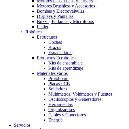
Motores Paso a Paso y Drivers
Motores Brushless y Accesorios
Bombas y Electrovalvulas
Displays y Pantallas
Buzzer, Parlantes y Microfonos
Peltier
Robótica
Estructuras
Coches
Brazos
Espaciadores
Productos Ecrobotics
Kits de ensamblaje
Kits de aprendizaje
Materiales varios
Protoboard
Placas PCB
Soldadura
Multimetros, Voltimetros y Fuentes
Osciloscopios y Generadores
Herramientas
Organizadores
Cables y Conectores
Energía
Servicios