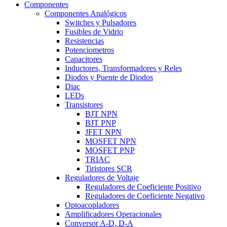
Componentes
Componentes Analógicos
Switches y Pulsadores
Fusibles de Vidrio
Resistencias
Potenciometros
Capacitores
Inductores, Transformadores y Reles
Diodos y Puente de Diodos
Diac
LEDs
Transistores
BJT NPN
BJT PNP
JFET NPN
MOSFET NPN
MOSFET PNP
TRIAC
Tiristores SCR
Reguladores de Voltaje
Reguladores de Coeficiente Positivo
Reguladores de Coeficiente Negativo
Optoacopladores
Amplificadores Operacionales
Conversor A-D, D-A