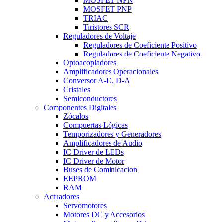
MOSFET NPN
MOSFET PNP
TRIAC
Tiristores SCR
Reguladores de Voltaje
Reguladores de Coeficiente Positivo
Reguladores de Coeficiente Negativo
Optoacopladores
Amplificadores Operacionales
Conversor A-D, D-A
Cristales
Semiconductores
Componentes Digitales
Zócalos
Compuertas Lógicas
Temporizadores y Generadores
Amplificadores de Audio
IC Driver de LEDs
IC Driver de Motor
Buses de Cominicacion
EEPROM
RAM
Actuadores
Servomotores
Motores DC y Accesorios