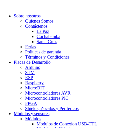
Sobre nosotros
Quienes Somos
Contáctenos
La Paz
Cochabamba
Santa Cruz
Ferias
Políticas de garantía
Términos y Condiciones
Placas de Desarrollo
Arduino
STM
ESP
Raspberry
Micro:BIT
Microcontroladores AVR
Microcontroladores PIC
FPGA
Shields, Zocalos y Perifericos
Módulos y sensores
Módulos
Modulos de Conexion USB-TTL