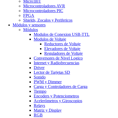
Micro:BIT
Microcontroladores AVR
Microcontroladores PIC
FPGA
Shields, Zocalos y Perifericos
Módulos y sensores
Módulos
Modulos de Conexion USB-TTL
Modulos de Voltaje
Reductores de Voltaje
Elevadores de Voltaje
Reguladores de Voltaje
Conversores de Nivel Logico
Internet y Radiofrecuencias
Driver
Lector de Tarjetas SD
Sonido
PWM y Dimmer
Carga y Controladores de Carga
Tiempo
Encoders y Potenciometros
Acelerómetros y Giroscopios
Relays
Matriz y Display
RGB