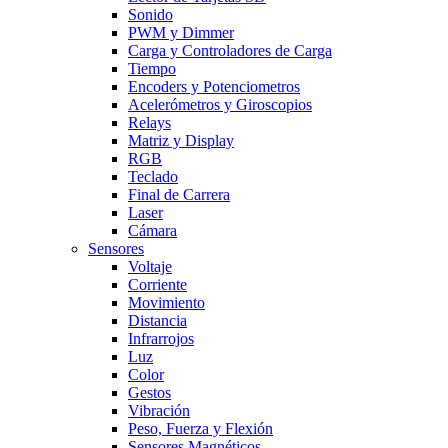
Sonido
PWM y Dimmer
Carga y Controladores de Carga
Tiempo
Encoders y Potenciometros
Acelerómetros y Giroscopios
Relays
Matriz y Display
RGB
Teclado
Final de Carrera
Laser
Cámara
Sensores
Voltaje
Corriente
Movimiento
Distancia
Infrarrojos
Luz
Color
Gestos
Vibración
Peso, Fuerza y Flexión
Sensores Magnéticos