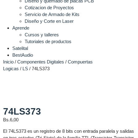
Diseño y quemado de placas PCB
Cotizacion de Proyectos
Servicio de Armado de Kits
Diseño y Corte en Laser
Aprende
Cursos y talleres
Tutoriales de productos
Satelital
BestAudio
Inicio
/
Componentes Digitales
/
Compuertas
Logicas
/
LS
/ 74LS373
74LS373
Bs.
6,00
El 74LS373 es un registro de 8 bits con entrada paralela y salidas
en tres estados (Tri-State) de la familia TTL (Transistor-Transistor