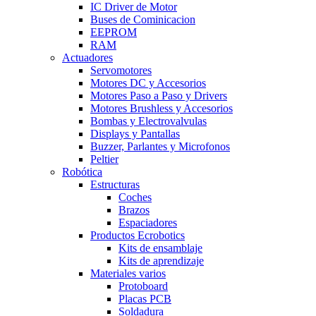
IC Driver de Motor
Buses de Cominicacion
EEPROM
RAM
Actuadores
Servomotores
Motores DC y Accesorios
Motores Paso a Paso y Drivers
Motores Brushless y Accesorios
Bombas y Electrovalvulas
Displays y Pantallas
Buzzer, Parlantes y Microfonos
Peltier
Robótica
Estructuras
Coches
Brazos
Espaciadores
Productos Ecrobotics
Kits de ensamblaje
Kits de aprendizaje
Materiales varios
Protoboard
Placas PCB
Soldadura