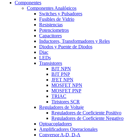
Componentes
Componentes Analógicos
Switches y Pulsadores
Fusibles de Vidrio
Resistencias
Potenciometros
Capacitores
Inductores, Transformadores y Reles
Diodos y Puente de Diodos
Diac
LEDs
Transistores
BJT NPN
BJT PNP
JFET NPN
MOSFET NPN
MOSFET PNP
TRIAC
Tiristores SCR
Reguladores de Voltaje
Reguladores de Coeficiente Positivo
Reguladores de Coeficiente Negativo
Optoacopladores
Amplificadores Operacionales
Conversor A-D, D-A