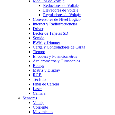
Modulos de Voltaje
Reductores de Voltaje
Elevadores de Voltaje
Reguladores de Voltaje
Conversores de Nivel Logico
Internet y Radiofrecuencias
Driver
Lector de Tarjetas SD
Sonido
PWM y Dimmer
Carga y Controladores de Carga
Tiempo
Encoders y Potenciometros
Acelerómetros y Giroscopios
Relays
Matriz y Display
RGB
Teclado
Final de Carrera
Laser
Cámara
Sensores
Voltaje
Corriente
Movimiento