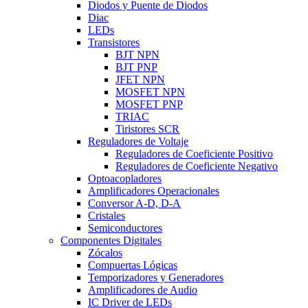
Diodos y Puente de Diodos
Diac
LEDs
Transistores
BJT NPN
BJT PNP
JFET NPN
MOSFET NPN
MOSFET PNP
TRIAC
Tiristores SCR
Reguladores de Voltaje
Reguladores de Coeficiente Positivo
Reguladores de Coeficiente Negativo
Optoacopladores
Amplificadores Operacionales
Conversor A-D, D-A
Cristales
Semiconductores
Componentes Digitales
Zócalos
Compuertas Lógicas
Temporizadores y Generadores
Amplificadores de Audio
IC Driver de LEDs