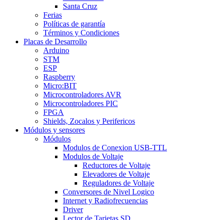
Santa Cruz
Ferias
Políticas de garantía
Términos y Condiciones
Placas de Desarrollo
Arduino
STM
ESP
Raspberry
Micro:BIT
Microcontroladores AVR
Microcontroladores PIC
FPGA
Shields, Zocalos y Perifericos
Módulos y sensores
Módulos
Modulos de Conexion USB-TTL
Modulos de Voltaje
Reductores de Voltaje
Elevadores de Voltaje
Reguladores de Voltaje
Conversores de Nivel Logico
Internet y Radiofrecuencias
Driver
Lector de Tarjetas SD