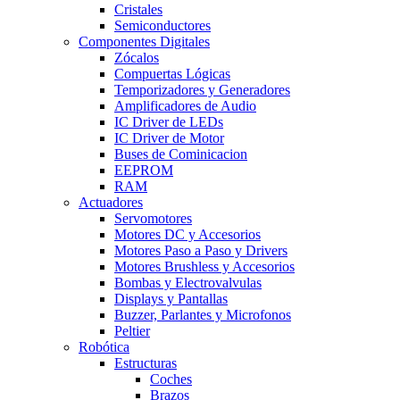
Cristales
Semiconductores
Componentes Digitales
Zócalos
Compuertas Lógicas
Temporizadores y Generadores
Amplificadores de Audio
IC Driver de LEDs
IC Driver de Motor
Buses de Cominicacion
EEPROM
RAM
Actuadores
Servomotores
Motores DC y Accesorios
Motores Paso a Paso y Drivers
Motores Brushless y Accesorios
Bombas y Electrovalvulas
Displays y Pantallas
Buzzer, Parlantes y Microfonos
Peltier
Robótica
Estructuras
Coches
Brazos