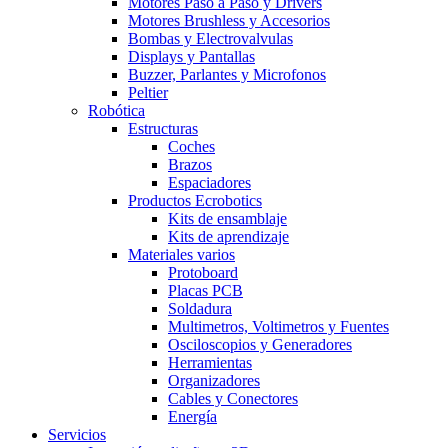
Motores Paso a Paso y Drivers
Motores Brushless y Accesorios
Bombas y Electrovalvulas
Displays y Pantallas
Buzzer, Parlantes y Microfonos
Peltier
Robótica
Estructuras
Coches
Brazos
Espaciadores
Productos Ecrobotics
Kits de ensamblaje
Kits de aprendizaje
Materiales varios
Protoboard
Placas PCB
Soldadura
Multimetros, Voltimetros y Fuentes
Osciloscopios y Generadores
Herramientas
Organizadores
Cables y Conectores
Energía
Servicios