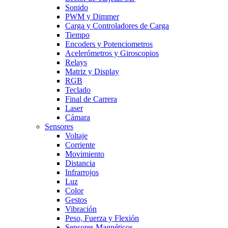
Sonido
PWM y Dimmer
Carga y Controladores de Carga
Tiempo
Encoders y Potenciometros
Acelerómetros y Giroscopios
Relays
Matriz y Display
RGB
Teclado
Final de Carrera
Laser
Cámara
Sensores
Voltaje
Corriente
Movimiento
Distancia
Infrarrojos
Luz
Color
Gestos
Vibración
Peso, Fuerza y Flexión
Sensores Magnéticos