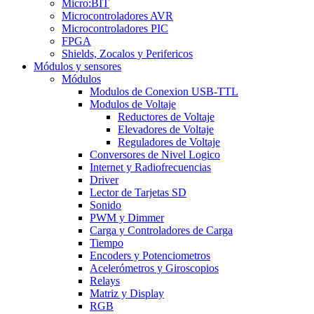
Micro:BIT
Microcontroladores AVR
Microcontroladores PIC
FPGA
Shields, Zocalos y Perifericos
Módulos y sensores
Módulos
Modulos de Conexion USB-TTL
Modulos de Voltaje
Reductores de Voltaje
Elevadores de Voltaje
Reguladores de Voltaje
Conversores de Nivel Logico
Internet y Radiofrecuencias
Driver
Lector de Tarjetas SD
Sonido
PWM y Dimmer
Carga y Controladores de Carga
Tiempo
Encoders y Potenciometros
Acelerómetros y Giroscopios
Relays
Matriz y Display
RGB