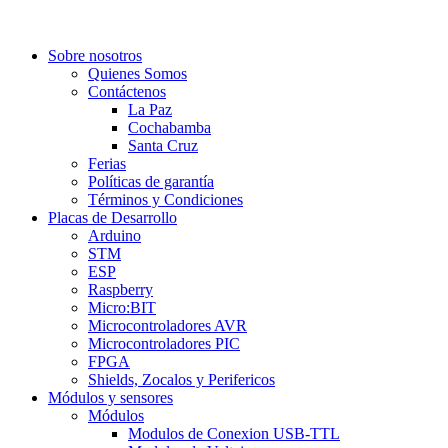
Sobre nosotros
Quienes Somos
Contáctenos
La Paz
Cochabamba
Santa Cruz
Ferias
Políticas de garantía
Términos y Condiciones
Placas de Desarrollo
Arduino
STM
ESP
Raspberry
Micro:BIT
Microcontroladores AVR
Microcontroladores PIC
FPGA
Shields, Zocalos y Perifericos
Módulos y sensores
Módulos
Modulos de Conexion USB-TTL