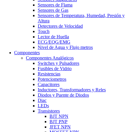
Sensores de Flama
Sensores de Gas
Sensores de Temperatura, Humedad, Presión y
Altura
Detectores de Velocidad
Touch
Lector de Huella
ECG/EQG/EMG
Nivel de Agua y Flujo metros
Componentes
Componentes Analógicos
Switches y Pulsadores
Fusibles de Vidrio
Resistencias
Potenciometros
Capacitores
Inductores, Transformadores y Reles
Diodos y Puente de Diodos
Diac
LEDs
Transistores
BJT NPN
BJT PNP
JFET NPN