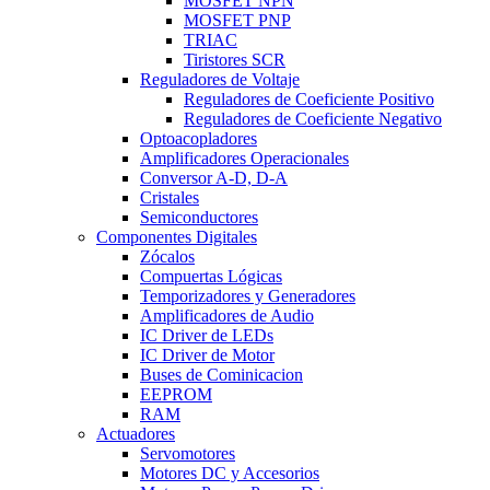
MOSFET NPN
MOSFET PNP
TRIAC
Tiristores SCR
Reguladores de Voltaje
Reguladores de Coeficiente Positivo
Reguladores de Coeficiente Negativo
Optoacopladores
Amplificadores Operacionales
Conversor A-D, D-A
Cristales
Semiconductores
Componentes Digitales
Zócalos
Compuertas Lógicas
Temporizadores y Generadores
Amplificadores de Audio
IC Driver de LEDs
IC Driver de Motor
Buses de Cominicacion
EEPROM
RAM
Actuadores
Servomotores
Motores DC y Accesorios