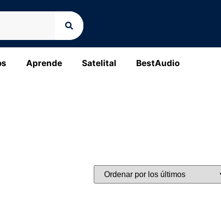
os
Aprende
Satelital
BestAudio