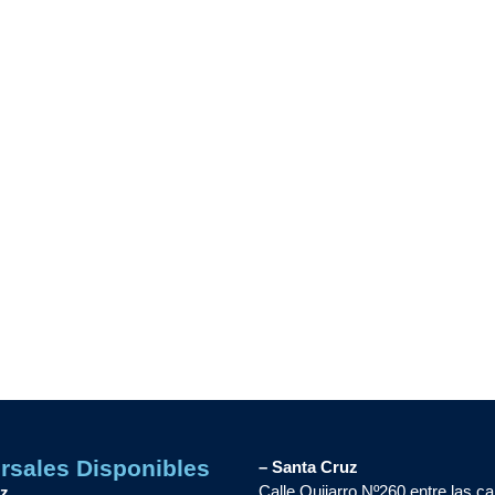
rsales Disponibles
– Santa Cruz
Calle Quijarro Nº260 entre las ca
az