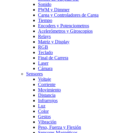
Sonido
PWM y Dimmer
Carga y Controladores de Carga
Tiempo
Encoders y Potenciometros
Acelerómetros y Giroscopios
Relays
Matriz y Display
RGB
Teclado
Final de Carrera
Laser
Cámara
Sensores
Voltaje
Corriente
Movimiento
Distancia
Infrarrojos
Luz
Color
Gestos
Vibración
Peso, Fuerza y Flexión
Sensores Magnéticos