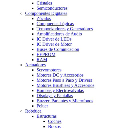
Cristales
Semiconductores
Componentes Digitales
Zócalos
Compuertas Lógicas
Temporizadores y Generadores
Amplificadores de Audio
IC Driver de LEDs
IC Driver de Motor
Buses de Cominicacion
EEPROM
RAM
Actuadores
Servomotores
Motores DC y Accesorios
Motores Paso a Paso y Drivers
Motores Brushless y Accesorios
Bombas y Electrovalvulas
Displays y Pantallas
Buzzer, Parlantes y Microfonos
Peltier
Robótica
Estructuras
Coches
Brazos