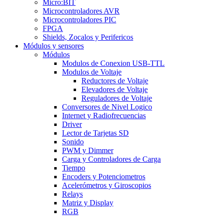
Micro:BIT
Microcontroladores AVR
Microcontroladores PIC
FPGA
Shields, Zocalos y Perifericos
Módulos y sensores
Módulos
Modulos de Conexion USB-TTL
Modulos de Voltaje
Reductores de Voltaje
Elevadores de Voltaje
Reguladores de Voltaje
Conversores de Nivel Logico
Internet y Radiofrecuencias
Driver
Lector de Tarjetas SD
Sonido
PWM y Dimmer
Carga y Controladores de Carga
Tiempo
Encoders y Potenciometros
Acelerómetros y Giroscopios
Relays
Matriz y Display
RGB