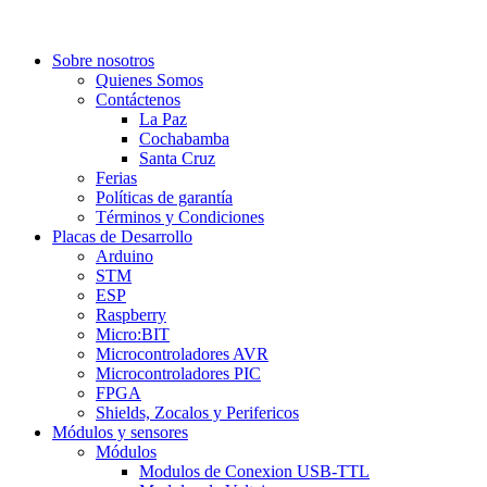
Sobre nosotros
Quienes Somos
Contáctenos
La Paz
Cochabamba
Santa Cruz
Ferias
Políticas de garantía
Términos y Condiciones
Placas de Desarrollo
Arduino
STM
ESP
Raspberry
Micro:BIT
Microcontroladores AVR
Microcontroladores PIC
FPGA
Shields, Zocalos y Perifericos
Módulos y sensores
Módulos
Modulos de Conexion USB-TTL