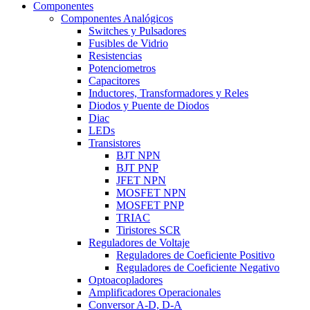
Componentes
Componentes Analógicos
Switches y Pulsadores
Fusibles de Vidrio
Resistencias
Potenciometros
Capacitores
Inductores, Transformadores y Reles
Diodos y Puente de Diodos
Diac
LEDs
Transistores
BJT NPN
BJT PNP
JFET NPN
MOSFET NPN
MOSFET PNP
TRIAC
Tiristores SCR
Reguladores de Voltaje
Reguladores de Coeficiente Positivo
Reguladores de Coeficiente Negativo
Optoacopladores
Amplificadores Operacionales
Conversor A-D, D-A