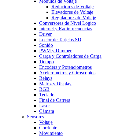
Modulos de Voltaje
Reductores de Voltaje
Elevadores de Voltaje
Reguladores de Voltaje
Conversores de Nivel Logico
Internet y Radiofrecuencias
Driver
Lector de Tarjetas SD
Sonido
PWM y Dimmer
Carga y Controladores de Carga
Tiempo
Encoders y Potenciometros
Acelerómetros y Giroscopios
Relays
Matriz y Display
RGB
Teclado
Final de Carrera
Laser
Cámara
Sensores
Voltaje
Corriente
Movimiento