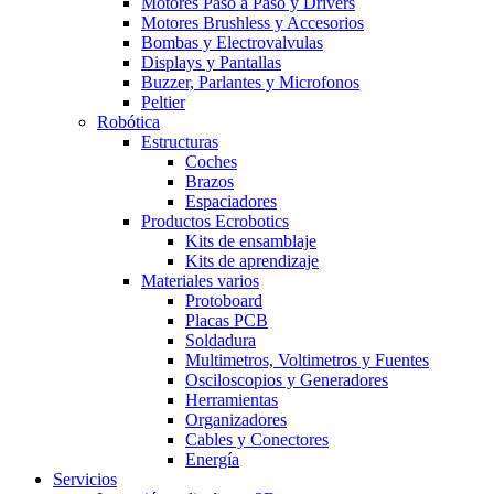
Motores Paso a Paso y Drivers
Motores Brushless y Accesorios
Bombas y Electrovalvulas
Displays y Pantallas
Buzzer, Parlantes y Microfonos
Peltier
Robótica
Estructuras
Coches
Brazos
Espaciadores
Productos Ecrobotics
Kits de ensamblaje
Kits de aprendizaje
Materiales varios
Protoboard
Placas PCB
Soldadura
Multimetros, Voltimetros y Fuentes
Osciloscopios y Generadores
Herramientas
Organizadores
Cables y Conectores
Energía
Servicios