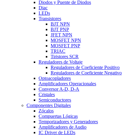
Diodos y Puente de Diodos
Diac
LEDs
Transistores
BJT NPN
BJT PNP
JFET NPN
MOSFET NPN
MOSFET PNP
TRIAC
Tiristores SCR
Reguladores de Voltaje
Reguladores de Coeficiente Positivo
Reguladores de Coeficiente Negativo
Optoacopladores
Amplificadores Operacionales
Conversor A-D, D-A
Cristales
Semiconductores
Componentes Digitales
Zócalos
Compuertas Lógicas
Temporizadores y Generadores
Amplificadores de Audio
IC Driver de LEDs