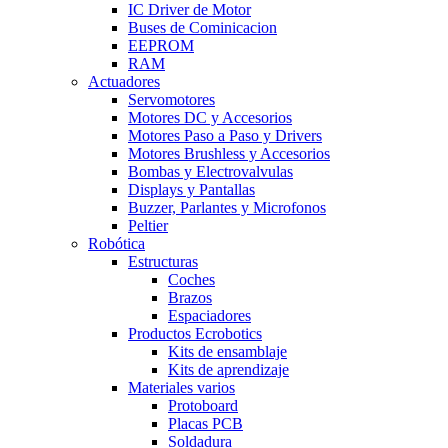
IC Driver de Motor
Buses de Cominicacion
EEPROM
RAM
Actuadores
Servomotores
Motores DC y Accesorios
Motores Paso a Paso y Drivers
Motores Brushless y Accesorios
Bombas y Electrovalvulas
Displays y Pantallas
Buzzer, Parlantes y Microfonos
Peltier
Robótica
Estructuras
Coches
Brazos
Espaciadores
Productos Ecrobotics
Kits de ensamblaje
Kits de aprendizaje
Materiales varios
Protoboard
Placas PCB
Soldadura