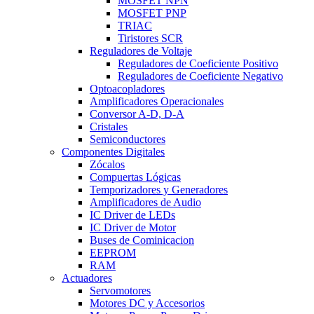
MOSFET NPN
MOSFET PNP
TRIAC
Tiristores SCR
Reguladores de Voltaje
Reguladores de Coeficiente Positivo
Reguladores de Coeficiente Negativo
Optoacopladores
Amplificadores Operacionales
Conversor A-D, D-A
Cristales
Semiconductores
Componentes Digitales
Zócalos
Compuertas Lógicas
Temporizadores y Generadores
Amplificadores de Audio
IC Driver de LEDs
IC Driver de Motor
Buses de Cominicacion
EEPROM
RAM
Actuadores
Servomotores
Motores DC y Accesorios