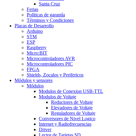
Santa Cruz
Ferias
Políticas de garantía
Términos y Condiciones
Placas de Desarrollo
Arduino
STM
ESP
Raspberry
Micro:BIT
Microcontroladores AVR
Microcontroladores PIC
FPGA
Shields, Zocalos y Perifericos
Módulos y sensores
Módulos
Modulos de Conexion USB-TTL
Modulos de Voltaje
Reductores de Voltaje
Elevadores de Voltaje
Reguladores de Voltaje
Conversores de Nivel Logico
Internet y Radiofrecuencias
Driver
Lector de Tarjetas SD