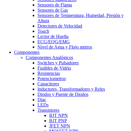
Sensores de Flama
Sensores de Gas
Sensores de Temperatura, Humedad, Presión y
Altura
Detectores de Velocidad
Touch
Lector de Huella
ECG/EQG/EMG
Nivel de Agua y Flujo metros
Componentes
Componentes Analógicos
Switches y Pulsadores
Fusibles de Vidrio
Resistencias
Potenciometros
Capacitores
Inductores, Transformadores y Reles
Diodos y Puente de Diodos
Diac
LEDs
Transistores
BJT NPN
BJT PNP
JFET NPN