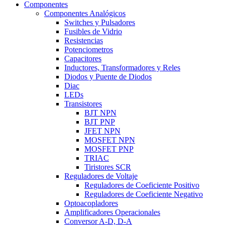
Componentes
Componentes Analógicos
Switches y Pulsadores
Fusibles de Vidrio
Resistencias
Potenciometros
Capacitores
Inductores, Transformadores y Reles
Diodos y Puente de Diodos
Diac
LEDs
Transistores
BJT NPN
BJT PNP
JFET NPN
MOSFET NPN
MOSFET PNP
TRIAC
Tiristores SCR
Reguladores de Voltaje
Reguladores de Coeficiente Positivo
Reguladores de Coeficiente Negativo
Optoacopladores
Amplificadores Operacionales
Conversor A-D, D-A