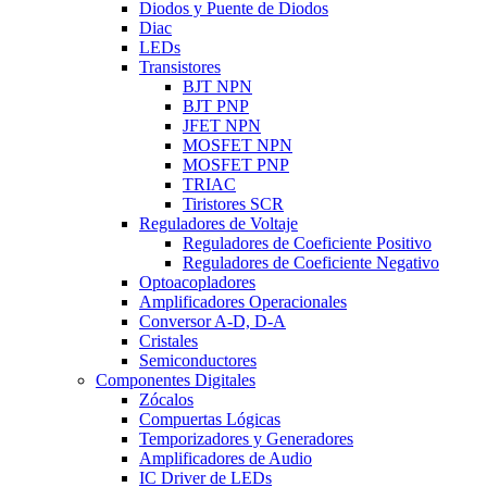
Diodos y Puente de Diodos
Diac
LEDs
Transistores
BJT NPN
BJT PNP
JFET NPN
MOSFET NPN
MOSFET PNP
TRIAC
Tiristores SCR
Reguladores de Voltaje
Reguladores de Coeficiente Positivo
Reguladores de Coeficiente Negativo
Optoacopladores
Amplificadores Operacionales
Conversor A-D, D-A
Cristales
Semiconductores
Componentes Digitales
Zócalos
Compuertas Lógicas
Temporizadores y Generadores
Amplificadores de Audio
IC Driver de LEDs