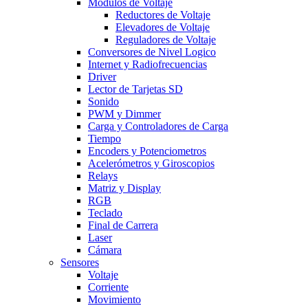
Modulos de Voltaje
Reductores de Voltaje
Elevadores de Voltaje
Reguladores de Voltaje
Conversores de Nivel Logico
Internet y Radiofrecuencias
Driver
Lector de Tarjetas SD
Sonido
PWM y Dimmer
Carga y Controladores de Carga
Tiempo
Encoders y Potenciometros
Acelerómetros y Giroscopios
Relays
Matriz y Display
RGB
Teclado
Final de Carrera
Laser
Cámara
Sensores
Voltaje
Corriente
Movimiento