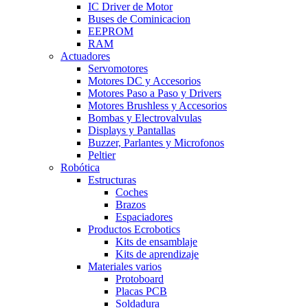
IC Driver de Motor
Buses de Cominicacion
EEPROM
RAM
Actuadores
Servomotores
Motores DC y Accesorios
Motores Paso a Paso y Drivers
Motores Brushless y Accesorios
Bombas y Electrovalvulas
Displays y Pantallas
Buzzer, Parlantes y Microfonos
Peltier
Robótica
Estructuras
Coches
Brazos
Espaciadores
Productos Ecrobotics
Kits de ensamblaje
Kits de aprendizaje
Materiales varios
Protoboard
Placas PCB
Soldadura