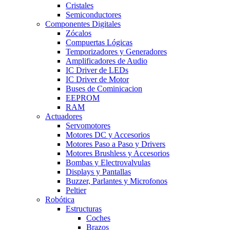
Cristales
Semiconductores
Componentes Digitales
Zócalos
Compuertas Lógicas
Temporizadores y Generadores
Amplificadores de Audio
IC Driver de LEDs
IC Driver de Motor
Buses de Cominicacion
EEPROM
RAM
Actuadores
Servomotores
Motores DC y Accesorios
Motores Paso a Paso y Drivers
Motores Brushless y Accesorios
Bombas y Electrovalvulas
Displays y Pantallas
Buzzer, Parlantes y Microfonos
Peltier
Robótica
Estructuras
Coches
Brazos