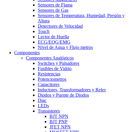
Sensores de Flama
Sensores de Gas
Sensores de Temperatura, Humedad, Presión y
Altura
Detectores de Velocidad
Touch
Lector de Huella
ECG/EQG/EMG
Nivel de Agua y Flujo metros
Componentes
Componentes Analógicos
Switches y Pulsadores
Fusibles de Vidrio
Resistencias
Potenciometros
Capacitores
Inductores, Transformadores y Reles
Diodos y Puente de Diodos
Diac
LEDs
Transistores
BJT NPN
BJT PNP
JFET NPN