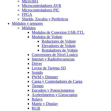
Micro:BIT
Microcontroladores AVR
Microcontroladores PIC
FPGA
Shields, Zocalos y Perifericos
Módulos y sensores
Módulos
Modulos de Conexion USB-TTL
Modulos de Voltaje
Reductores de Voltaje
Elevadores de Voltaje
Reguladores de Voltaje
Conversores de Nivel Logico
Internet y Radiofrecuencias
Driver
Lector de Tarjetas SD
Sonido
PWM y Dimmer
Carga y Controladores de Carga
Tiempo
Encoders y Potenciometros
Acelerómetros y Giroscopios
Relays
Matriz y Display
RGB