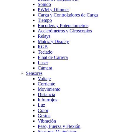
Sonido
PWM y Dimmer
Carga y Controladores de Carga
Tiempo
Encoders y Potenciometros
Acelerómetros y Giroscopios
Relays
Matriz y Display
RGB
Teclado
Final de Carrera
Laser
Cámara
Sensores
Voltaje
Corriente
Movimiento
Distancia
Infrarrojos
Luz
Color
Gestos
Vibración
Peso, Fuerza y Flexión
Sensores Magnéticos