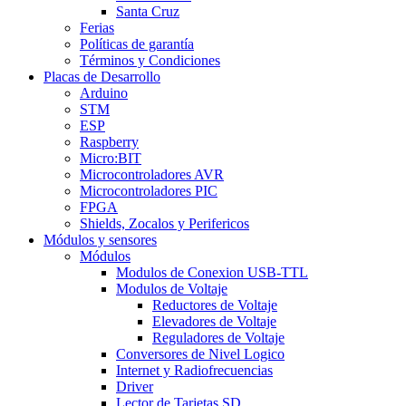
Santa Cruz
Ferias
Políticas de garantía
Términos y Condiciones
Placas de Desarrollo
Arduino
STM
ESP
Raspberry
Micro:BIT
Microcontroladores AVR
Microcontroladores PIC
FPGA
Shields, Zocalos y Perifericos
Módulos y sensores
Módulos
Modulos de Conexion USB-TTL
Modulos de Voltaje
Reductores de Voltaje
Elevadores de Voltaje
Reguladores de Voltaje
Conversores de Nivel Logico
Internet y Radiofrecuencias
Driver
Lector de Tarjetas SD