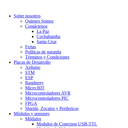
Sobre nosotros
Quienes Somos
Contáctenos
La Paz
Cochabamba
Santa Cruz
Ferias
Políticas de garantía
Términos y Condiciones
Placas de Desarrollo
Arduino
STM
ESP
Raspberry
Micro:BIT
Microcontroladores AVR
Microcontroladores PIC
FPGA
Shields, Zocalos y Perifericos
Módulos y sensores
Módulos
Modulos de Conexion USB-TTL