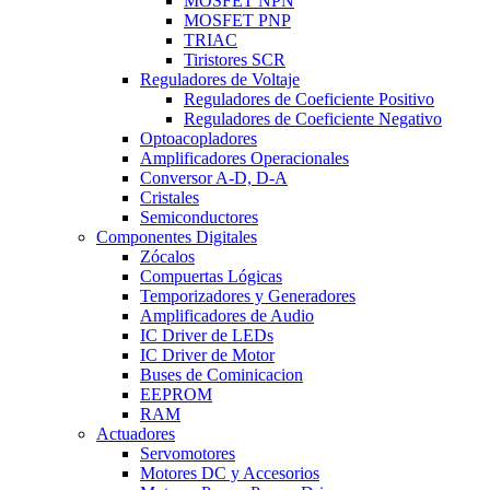
MOSFET NPN
MOSFET PNP
TRIAC
Tiristores SCR
Reguladores de Voltaje
Reguladores de Coeficiente Positivo
Reguladores de Coeficiente Negativo
Optoacopladores
Amplificadores Operacionales
Conversor A-D, D-A
Cristales
Semiconductores
Componentes Digitales
Zócalos
Compuertas Lógicas
Temporizadores y Generadores
Amplificadores de Audio
IC Driver de LEDs
IC Driver de Motor
Buses de Cominicacion
EEPROM
RAM
Actuadores
Servomotores
Motores DC y Accesorios