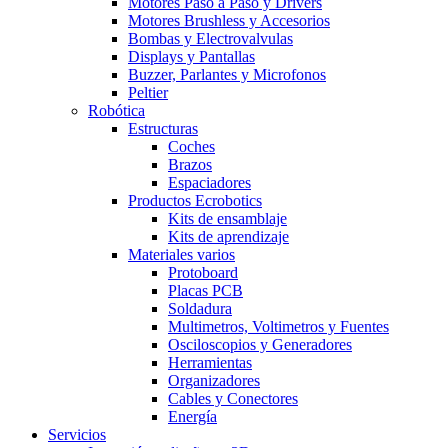
Motores Paso a Paso y Drivers
Motores Brushless y Accesorios
Bombas y Electrovalvulas
Displays y Pantallas
Buzzer, Parlantes y Microfonos
Peltier
Robótica
Estructuras
Coches
Brazos
Espaciadores
Productos Ecrobotics
Kits de ensamblaje
Kits de aprendizaje
Materiales varios
Protoboard
Placas PCB
Soldadura
Multimetros, Voltimetros y Fuentes
Osciloscopios y Generadores
Herramientas
Organizadores
Cables y Conectores
Energía
Servicios