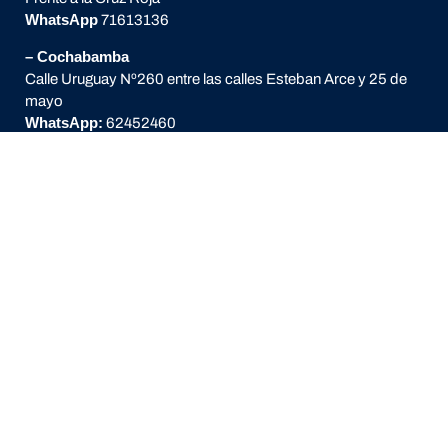
WhatsApp
71613136
– Cochabamba
Calle Uruguay Nº260 entre las calles Esteban Arce y 25 de
mayo
WhatsApp:
62452460
Enlaces de Interés
Quienes Somos
Ventas Empresas
Políticas Servicio Técnico
Devoluciones y Reembolsos
Términos y Condiciones
Política de privacidad