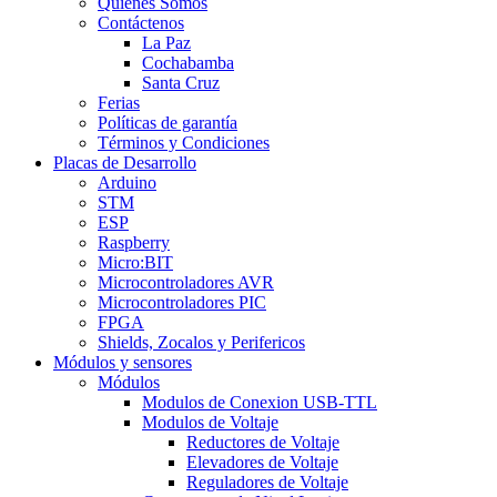
Quienes Somos
Contáctenos
La Paz
Cochabamba
Santa Cruz
Ferias
Políticas de garantía
Términos y Condiciones
Placas de Desarrollo
Arduino
STM
ESP
Raspberry
Micro:BIT
Microcontroladores AVR
Microcontroladores PIC
FPGA
Shields, Zocalos y Perifericos
Módulos y sensores
Módulos
Modulos de Conexion USB-TTL
Modulos de Voltaje
Reductores de Voltaje
Elevadores de Voltaje
Reguladores de Voltaje