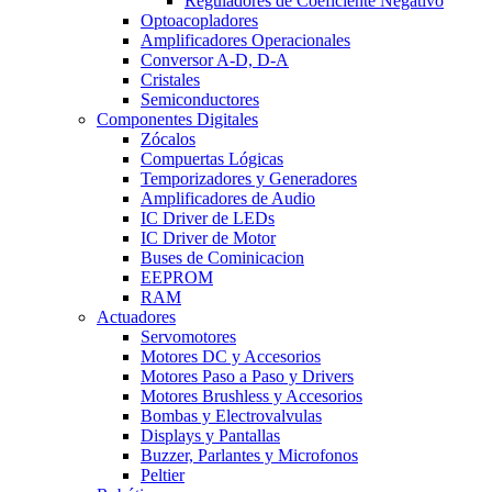
Reguladores de Coeficiente Negativo
Optoacopladores
Amplificadores Operacionales
Conversor A-D, D-A
Cristales
Semiconductores
Componentes Digitales
Zócalos
Compuertas Lógicas
Temporizadores y Generadores
Amplificadores de Audio
IC Driver de LEDs
IC Driver de Motor
Buses de Cominicacion
EEPROM
RAM
Actuadores
Servomotores
Motores DC y Accesorios
Motores Paso a Paso y Drivers
Motores Brushless y Accesorios
Bombas y Electrovalvulas
Displays y Pantallas
Buzzer, Parlantes y Microfonos
Peltier