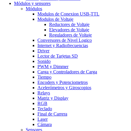
Módulos y sensores
Módulos
Modulos de Conexion USB-TTL
Modulos de Voltaje
Reductores de Voltaje
Elevadores de Voltaje
Reguladores de Voltaje
Conversores de Nivel Logico
Internet y Radiofrecuencias
Driver
Lector de Tarjetas SD
Sonido
PWM y Dimmer
Carga y Controladores de Carga
Tiempo
Encoders y Potenciometros
Acelerómetros y Giroscopios
Relays
Matriz y Display
RGB
Teclado
Final de Carrera
Laser
Cámara
Sensores