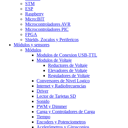
STM
ESP
Raspberry
Micro:BIT
Microcontroladores AVR
Microcontroladores PIC
FPGA
Shields, Zocalos y Perifericos
Módulos y sensores
Módulos
Modulos de Conexion USB-TTL
Modulos de Voltaje
Reductores de Voltaje
Elevadores de Voltaje
Reguladores de Voltaje
Conversores de Nivel Logico
Internet y Radiofrecuencias
Driver
Lector de Tarjetas SD
Sonido
PWM y Dimmer
Carga y Controladores de Carga
Tiempo
Encoders y Potenciometros
Acelerómetros y Giroscopios