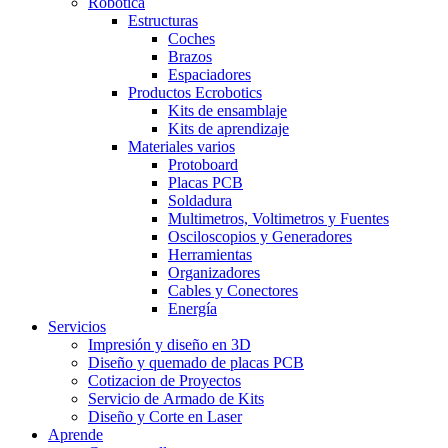
Robótica
Estructuras
Coches
Brazos
Espaciadores
Productos Ecrobotics
Kits de ensamblaje
Kits de aprendizaje
Materiales varios
Protoboard
Placas PCB
Soldadura
Multimetros, Voltimetros y Fuentes
Osciloscopios y Generadores
Herramientas
Organizadores
Cables y Conectores
Energía
Servicios
Impresión y diseño en 3D
Diseño y quemado de placas PCB
Cotizacion de Proyectos
Servicio de Armado de Kits
Diseño y Corte en Laser
Aprende