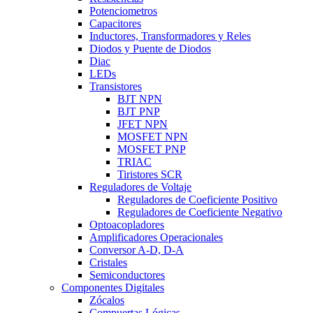
Potenciometros
Capacitores
Inductores, Transformadores y Reles
Diodos y Puente de Diodos
Diac
LEDs
Transistores
BJT NPN
BJT PNP
JFET NPN
MOSFET NPN
MOSFET PNP
TRIAC
Tiristores SCR
Reguladores de Voltaje
Reguladores de Coeficiente Positivo
Reguladores de Coeficiente Negativo
Optoacopladores
Amplificadores Operacionales
Conversor A-D, D-A
Cristales
Semiconductores
Componentes Digitales
Zócalos
Compuertas Lógicas