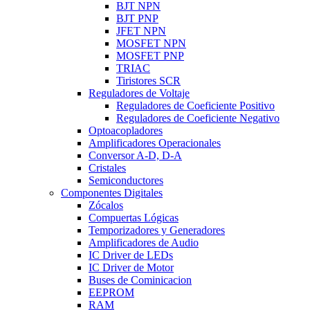
BJT NPN
BJT PNP
JFET NPN
MOSFET NPN
MOSFET PNP
TRIAC
Tiristores SCR
Reguladores de Voltaje
Reguladores de Coeficiente Positivo
Reguladores de Coeficiente Negativo
Optoacopladores
Amplificadores Operacionales
Conversor A-D, D-A
Cristales
Semiconductores
Componentes Digitales
Zócalos
Compuertas Lógicas
Temporizadores y Generadores
Amplificadores de Audio
IC Driver de LEDs
IC Driver de Motor
Buses de Cominicacion
EEPROM
RAM