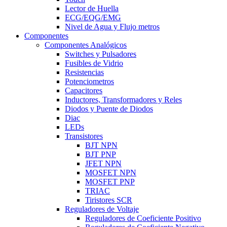
Lector de Huella
ECG/EQG/EMG
Nivel de Agua y Flujo metros
Componentes
Componentes Analógicos
Switches y Pulsadores
Fusibles de Vidrio
Resistencias
Potenciometros
Capacitores
Inductores, Transformadores y Reles
Diodos y Puente de Diodos
Diac
LEDs
Transistores
BJT NPN
BJT PNP
JFET NPN
MOSFET NPN
MOSFET PNP
TRIAC
Tiristores SCR
Reguladores de Voltaje
Reguladores de Coeficiente Positivo