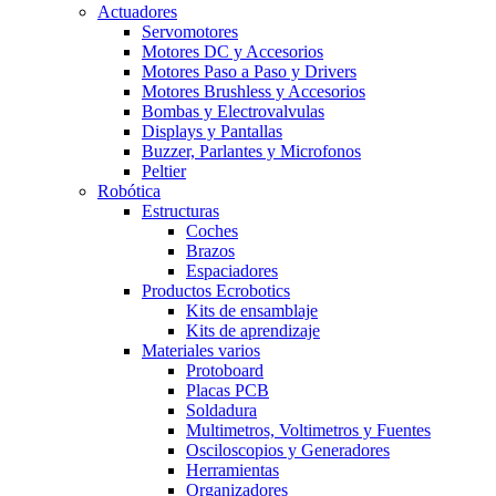
Actuadores
Servomotores
Motores DC y Accesorios
Motores Paso a Paso y Drivers
Motores Brushless y Accesorios
Bombas y Electrovalvulas
Displays y Pantallas
Buzzer, Parlantes y Microfonos
Peltier
Robótica
Estructuras
Coches
Brazos
Espaciadores
Productos Ecrobotics
Kits de ensamblaje
Kits de aprendizaje
Materiales varios
Protoboard
Placas PCB
Soldadura
Multimetros, Voltimetros y Fuentes
Osciloscopios y Generadores
Herramientas
Organizadores