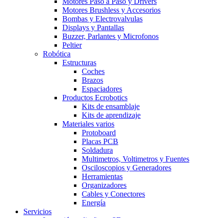
Motores Paso a Paso y Drivers
Motores Brushless y Accesorios
Bombas y Electrovalvulas
Displays y Pantallas
Buzzer, Parlantes y Microfonos
Peltier
Robótica
Estructuras
Coches
Brazos
Espaciadores
Productos Ecrobotics
Kits de ensamblaje
Kits de aprendizaje
Materiales varios
Protoboard
Placas PCB
Soldadura
Multimetros, Voltimetros y Fuentes
Osciloscopios y Generadores
Herramientas
Organizadores
Cables y Conectores
Energía
Servicios