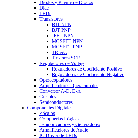
Diodos y Puente de Diodos
Diac
LEDs
Transistores
BJT NPN
BJT PNP
JFET NPN
MOSFET NPN
MOSFET PNP
TRIAC
Tiristores SCR
Reguladores de Voltaje
Reguladores de Coeficiente Positivo
Reguladores de Coeficiente Negativo
Optoacopladores
Amplificadores Operacionales
Conversor A-D, D-A
Cristales
Semiconductores
Componentes Digitales
Zócalos
Compuertas Lógicas
Temporizadores y Generadores
Amplificadores de Audio
IC Driver de LEDs