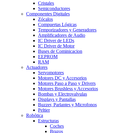
Cristales
Semiconductores
Componentes Digitales
Zócalos
Compuertas Lógicas
Temporizadores y Generadores
Amplificadores de Audio
IC Driver de LEDs
IC Driver de Motor
Buses de Cominicacion
EEPROM
RAM
Actuadores
Servomotores
Motores DC y Accesorios
Motores Paso a Paso y Drivers
Motores Brushless y Accesorios
Bombas y Electrovalvulas
Displays y Pantallas
Buzzer, Parlantes y Microfonos
Peltier
Robótica
Estructuras
Coches
Brazos