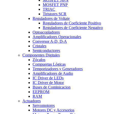
MOSFET NPN
MOSFET PNP
TRIAC
Tiristores SCR
Reguladores de Voltaje
Reguladores de Coeficiente Positivo
Reguladores de Coeficiente Negativo
Optoacopladores
Amplificadores Operacionales
Conversor A-D, D-A
Cristales
Semiconductores
Componentes Digitales
Zócalos
Compuertas Lógicas
Temporizadores y Generadores
Amplificadores de Audio
IC Driver de LEDs
IC Driver de Motor
Buses de Cominicacion
EEPROM
RAM
Actuadores
Servomotores
Motores DC y Accesorios