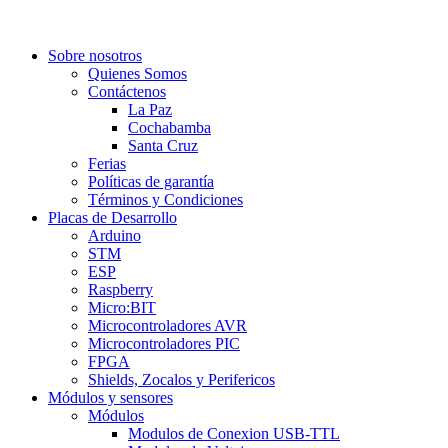
Sobre nosotros
Quienes Somos
Contáctenos
La Paz
Cochabamba
Santa Cruz
Ferias
Políticas de garantía
Términos y Condiciones
Placas de Desarrollo
Arduino
STM
ESP
Raspberry
Micro:BIT
Microcontroladores AVR
Microcontroladores PIC
FPGA
Shields, Zocalos y Perifericos
Módulos y sensores
Módulos
Modulos de Conexion USB-TTL