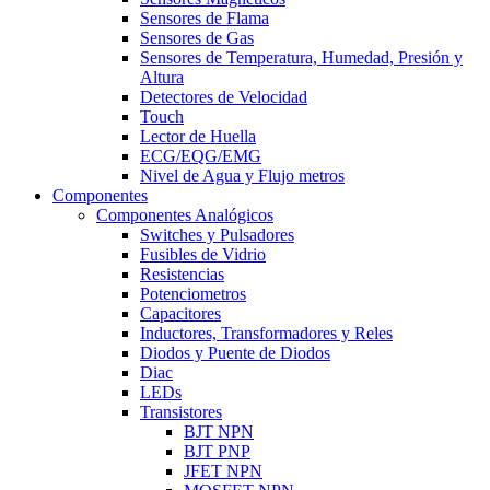
Sensores de Flama
Sensores de Gas
Sensores de Temperatura, Humedad, Presión y
Altura
Detectores de Velocidad
Touch
Lector de Huella
ECG/EQG/EMG
Nivel de Agua y Flujo metros
Componentes
Componentes Analógicos
Switches y Pulsadores
Fusibles de Vidrio
Resistencias
Potenciometros
Capacitores
Inductores, Transformadores y Reles
Diodos y Puente de Diodos
Diac
LEDs
Transistores
BJT NPN
BJT PNP
JFET NPN