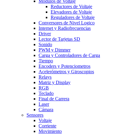
Modulos de Voltaje
Reductores de Voltaje
Elevadores de Voltaje
Reguladores de Voltaje
Conversores de Nivel Logico
Internet y Radiofrecuencias
Driver
Lector de Tarjetas SD
Sonido
PWM y Dimmer
Carga y Controladores de Carga
Tiempo
Encoders y Potenciometros
Acelerómetros y Giroscopios
Relays
Matriz y Display
RGB
Teclado
Final de Carrera
Laser
Cámara
Sensores
Voltaje
Corriente
Movimiento