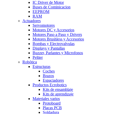
IC Driver de Motor
Buses de Cominicacion
EEPROM
RAM
Actuadores
Servomotores
Motores DC y Accesorios
Motores Paso a Paso y Drivers
Motores Brushless y Accesorios
Bombas y Electrovalvulas
Displays y Pantallas
Buzzer, Parlantes y Microfonos
Peltier
Robótica
Estructuras
Coches
Brazos
Espaciadores
Productos Ecrobotics
Kits de ensamblaje
Kits de aprendizaje
Materiales varios
Protoboard
Placas PCB
Soldadura