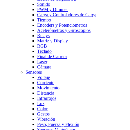
Sonido
PWM y Dimmer
Carga y Controladores de Carga
Tiempo
Encoders y Potenciometros
Acelerómetros y Giroscopios
Relays
Matriz y Display
RGB
Teclado
Final de Carrera
Laser
Cámara
Sensores
Voltaje
Corriente
Movimiento
Distancia
Infrarrojos
Luz
Color
Gestos
Vibración
Peso, Fuerza y Flexión
Sensores Magnéticos