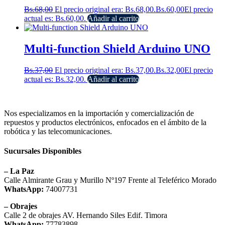
Bs.
68,00
El precio original era: Bs.68,00.
Bs.
60,00
El precio
actual es: Bs.60,00.
Añadir al carrito
Multi-function Shield Arduino UNO
Bs.
37,00
El precio original era: Bs.37,00.
Bs.
32,00
El precio
actual es: Bs.32,00.
Añadir al carrito
Nos especializamos en la importación y comercialización de
repuestos y productos electrónicos, enfocados en el ámbito de la
robótica y las telecomunicaciones.
Sucursales Disponibles
– La Paz
Calle Almirante Grau y Murillo Nº197 Frente al Teleférico Morado
WhatsApp:
74007731
– Obrajes
Calle 2 de obrajes AV. Hernando Siles Edif. Timora
WhatsApp:
77783898