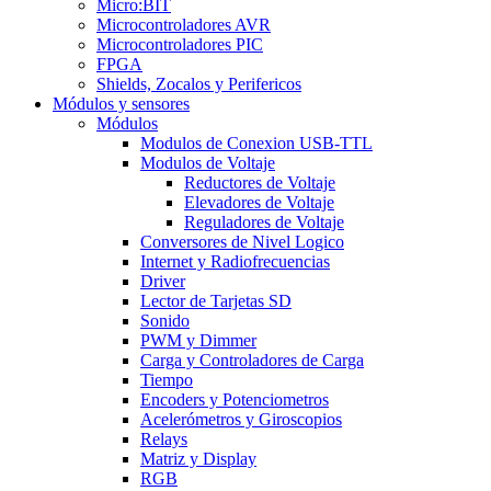
Micro:BIT
Microcontroladores AVR
Microcontroladores PIC
FPGA
Shields, Zocalos y Perifericos
Módulos y sensores
Módulos
Modulos de Conexion USB-TTL
Modulos de Voltaje
Reductores de Voltaje
Elevadores de Voltaje
Reguladores de Voltaje
Conversores de Nivel Logico
Internet y Radiofrecuencias
Driver
Lector de Tarjetas SD
Sonido
PWM y Dimmer
Carga y Controladores de Carga
Tiempo
Encoders y Potenciometros
Acelerómetros y Giroscopios
Relays
Matriz y Display
RGB