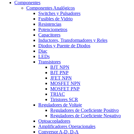
Componentes
Componentes Analógicos
Switches y Pulsadores
Fusibles de Vidrio
Resistencias
Potenciometros
Capacitores
Inductores, Transformadores y Reles
Diodos y Puente de Diodos
Diac
LEDs
Transistores
BJT NPN
BJT PNP
JFET NPN
MOSFET NPN
MOSFET PNP
TRIAC
Tiristores SCR
Reguladores de Voltaje
Reguladores de Coeficiente Positivo
Reguladores de Coeficiente Negativo
Optoacopladores
Amplificadores Operacionales
Conversor A-D, D-A