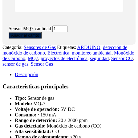
Sensor MQ7 cantidad
Añadir al carrito
Categoría:
Sensores de Gas
Etiquetas:
ARDUINO
,
detección de
monóxido de carbono
,
Electrónica
,
monitoreo ambiental
,
Monóxido
de Carbono
,
MQ7
,
proyectos de electrónica
,
seguridad
,
Sensor CO
,
sensor de gas
,
Sensor Gas
Descripción
Características principales
Tipo:
Sensor de gas
Modelo:
MQ-7
Voltaje de operación:
5V DC
Consumo:
~150 mA
Rango de detección:
20 a 2000 ppm
Gas detectado:
Monóxido de carbono (CO)
Alta sensibilidad:
CO
Tiempo de calentamiento:
≤20 s