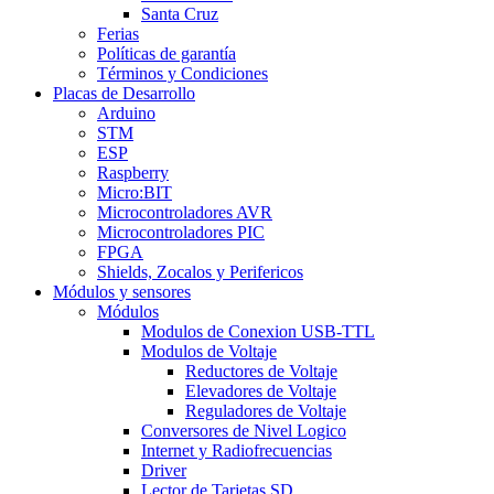
Santa Cruz
Ferias
Políticas de garantía
Términos y Condiciones
Placas de Desarrollo
Arduino
STM
ESP
Raspberry
Micro:BIT
Microcontroladores AVR
Microcontroladores PIC
FPGA
Shields, Zocalos y Perifericos
Módulos y sensores
Módulos
Modulos de Conexion USB-TTL
Modulos de Voltaje
Reductores de Voltaje
Elevadores de Voltaje
Reguladores de Voltaje
Conversores de Nivel Logico
Internet y Radiofrecuencias
Driver
Lector de Tarjetas SD