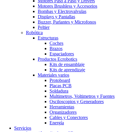
Motores Paso a Paso y Drivers
Motores Brushless y Accesorios
Bombas y Electrovalvulas
Displays y Pantallas
Buzzer, Parlantes y Microfonos
Peltier
Robótica
Estructuras
Coches
Brazos
Espaciadores
Productos Ecrobotics
Kits de ensamblaje
Kits de aprendizaje
Materiales varios
Protoboard
Placas PCB
Soldadura
Multimetros, Voltimetros y Fuentes
Osciloscopios y Generadores
Herramientas
Organizadores
Cables y Conectores
Energía
Servicios