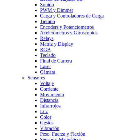
Sonido
PWM y Dimmer
Carga y Controladores de Carga
Tiempo
Encoders y Potenciometros
Acelerómetros y Giroscopios
Relays
Matriz y Display
RGB
Teclado
Final de Carrera
Laser
Cámara
Sensores
Voltaje
Corriente
Movimiento
Distancia
Infrarrojos
Luz
Color
Gestos
Vibración
Peso, Fuerza y Flexión
Sensores Magnéticos