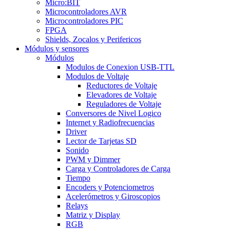
Micro:BIT
Microcontroladores AVR
Microcontroladores PIC
FPGA
Shields, Zocalos y Perifericos
Módulos y sensores
Módulos
Modulos de Conexion USB-TTL
Modulos de Voltaje
Reductores de Voltaje
Elevadores de Voltaje
Reguladores de Voltaje
Conversores de Nivel Logico
Internet y Radiofrecuencias
Driver
Lector de Tarjetas SD
Sonido
PWM y Dimmer
Carga y Controladores de Carga
Tiempo
Encoders y Potenciometros
Acelerómetros y Giroscopios
Relays
Matriz y Display
RGB