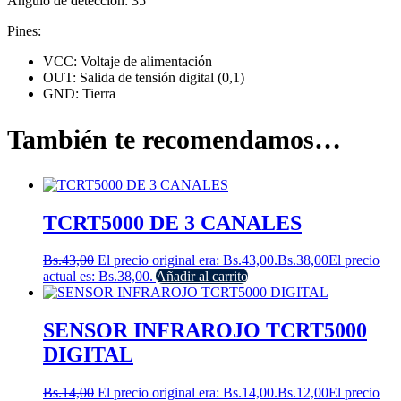
Angulo de detección: 35°
Pines:
VCC: Voltaje de alimentación
OUT: Salida de tensión digital (0,1)
GND: Tierra
También te recomendamos…
TCRT5000 DE 3 CANALES
Bs.
43,00
El precio original era: Bs.43,00.
Bs.
38,00
El precio
actual es: Bs.38,00.
Añadir al carrito
SENSOR INFRAROJO TCRT5000
DIGITAL
Bs.
14,00
El precio original era: Bs.14,00.
Bs.
12,00
El precio