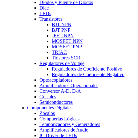
Diodos y Puente de Diodos
Diac
LEDs
Transistores
BJT NPN
BJT PNP
JFET NPN
MOSFET NPN
MOSFET PNP
TRIAC
Tiristores SCR
Reguladores de Voltaje
Reguladores de Coeficiente Positivo
Reguladores de Coeficiente Negativo
Optoacopladores
Amplificadores Operacionales
Conversor A-D, D-A
Cristales
Semiconductores
Componentes Digitales
Zócalos
Compuertas Lógicas
Temporizadores y Generadores
Amplificadores de Audio
IC Driver de LEDs