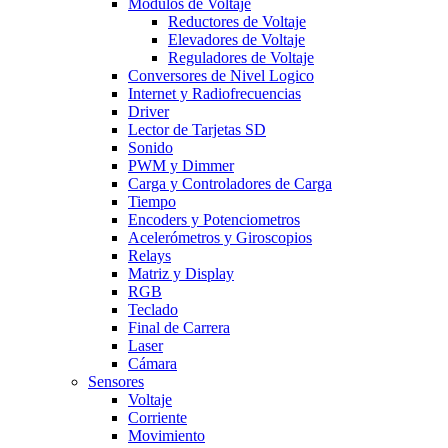
Modulos de Voltaje
Reductores de Voltaje
Elevadores de Voltaje
Reguladores de Voltaje
Conversores de Nivel Logico
Internet y Radiofrecuencias
Driver
Lector de Tarjetas SD
Sonido
PWM y Dimmer
Carga y Controladores de Carga
Tiempo
Encoders y Potenciometros
Acelerómetros y Giroscopios
Relays
Matriz y Display
RGB
Teclado
Final de Carrera
Laser
Cámara
Sensores
Voltaje
Corriente
Movimiento