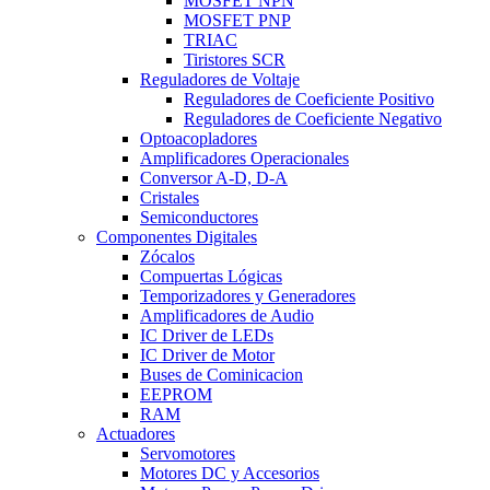
MOSFET NPN
MOSFET PNP
TRIAC
Tiristores SCR
Reguladores de Voltaje
Reguladores de Coeficiente Positivo
Reguladores de Coeficiente Negativo
Optoacopladores
Amplificadores Operacionales
Conversor A-D, D-A
Cristales
Semiconductores
Componentes Digitales
Zócalos
Compuertas Lógicas
Temporizadores y Generadores
Amplificadores de Audio
IC Driver de LEDs
IC Driver de Motor
Buses de Cominicacion
EEPROM
RAM
Actuadores
Servomotores
Motores DC y Accesorios