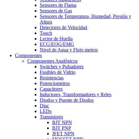
Sensores de Flama
Sensores de Gas
Sensores de Temperatura, Humedad, Presión y
Altura
Detectores de Velocidad
Touch
Lector de Huella
ECG/EQG/EMG
Nivel de Agua y Flujo metros
Componentes
Componentes Analógicos
Switches y Pulsadores
Fusibles de Vidrio
Resistencias
Potenciometros
Capacitores
Inductores, Transformadores y Reles
Diodos y Puente de Diodos
Diac
LEDs
Transistores
BJT NPN
BJT PNP
JFET NPN