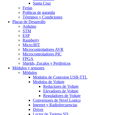
Santa Cruz
Ferias
Políticas de garantía
Términos y Condiciones
Placas de Desarrollo
Arduino
STM
ESP
Raspberry
Micro:BIT
Microcontroladores AVR
Microcontroladores PIC
FPGA
Shields, Zocalos y Perifericos
Módulos y sensores
Módulos
Modulos de Conexion USB-TTL
Modulos de Voltaje
Reductores de Voltaje
Elevadores de Voltaje
Reguladores de Voltaje
Conversores de Nivel Logico
Internet y Radiofrecuencias
Driver
Lector de Tarjetas SD