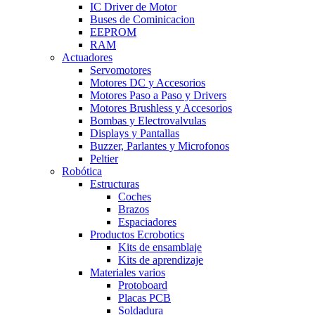
IC Driver de Motor
Buses de Cominicacion
EEPROM
RAM
Actuadores
Servomotores
Motores DC y Accesorios
Motores Paso a Paso y Drivers
Motores Brushless y Accesorios
Bombas y Electrovalvulas
Displays y Pantallas
Buzzer, Parlantes y Microfonos
Peltier
Robótica
Estructuras
Coches
Brazos
Espaciadores
Productos Ecrobotics
Kits de ensamblaje
Kits de aprendizaje
Materiales varios
Protoboard
Placas PCB
Soldadura