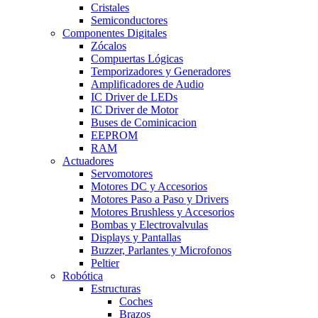
Cristales
Semiconductores
Componentes Digitales
Zócalos
Compuertas Lógicas
Temporizadores y Generadores
Amplificadores de Audio
IC Driver de LEDs
IC Driver de Motor
Buses de Cominicacion
EEPROM
RAM
Actuadores
Servomotores
Motores DC y Accesorios
Motores Paso a Paso y Drivers
Motores Brushless y Accesorios
Bombas y Electrovalvulas
Displays y Pantallas
Buzzer, Parlantes y Microfonos
Peltier
Robótica
Estructuras
Coches
Brazos