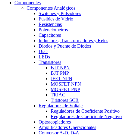
Componentes
Componentes Analógicos
Switches y Pulsadores
Fusibles de Vidrio
Resistencias
Potenciometros
Capacitores
Inductores, Transformadores y Reles
Diodos y Puente de Diodos
Diac
LEDs
Transistores
BJT NPN
BJT PNP
JFET NPN
MOSFET NPN
MOSFET PNP
TRIAC
Tiristores SCR
Reguladores de Voltaje
Reguladores de Coeficiente Positivo
Reguladores de Coeficiente Negativo
Optoacopladores
Amplificadores Operacionales
Conversor A-D, D-A