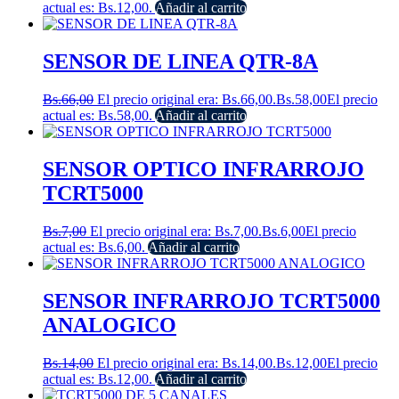
actual es: Bs.12,00.
Añadir al carrito
SENSOR DE LINEA QTR-8A
Bs.
66,00
El precio original era: Bs.66,00.
Bs.
58,00
El precio
actual es: Bs.58,00.
Añadir al carrito
SENSOR OPTICO INFRARROJO
TCRT5000
Bs.
7,00
El precio original era: Bs.7,00.
Bs.
6,00
El precio
actual es: Bs.6,00.
Añadir al carrito
SENSOR INFRARROJO TCRT5000
ANALOGICO
Bs.
14,00
El precio original era: Bs.14,00.
Bs.
12,00
El precio
actual es: Bs.12,00.
Añadir al carrito