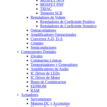
MOSFET NPN
MOSFET PNP
TRIAC
Tiristores SCR
Reguladores de Voltaje
Reguladores de Coeficiente Positivo
Reguladores de Coeficiente Negativo
Optoacopladores
Amplificadores Operacionales
Conversor A-D, D-A
Cristales
Semiconductores
Componentes Digitales
Zócalos
Compuertas Lógicas
Temporizadores y Generadores
Amplificadores de Audio
IC Driver de LEDs
IC Driver de Motor
Buses de Cominicacion
EEPROM
RAM
Actuadores
Servomotores
Motores DC y Accesorios