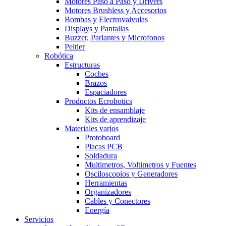
Motores Paso a Paso y Drivers
Motores Brushless y Accesorios
Bombas y Electrovalvulas
Displays y Pantallas
Buzzer, Parlantes y Microfonos
Peltier
Robótica
Estructuras
Coches
Brazos
Espaciadores
Productos Ecrobotics
Kits de ensamblaje
Kits de aprendizaje
Materiales varios
Protoboard
Placas PCB
Soldadura
Multimetros, Voltimetros y Fuentes
Osciloscopios y Generadores
Herramientas
Organizadores
Cables y Conectores
Energía
Servicios