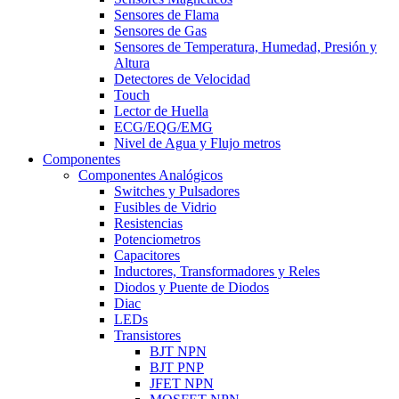
Sensores de Flama
Sensores de Gas
Sensores de Temperatura, Humedad, Presión y
Altura
Detectores de Velocidad
Touch
Lector de Huella
ECG/EQG/EMG
Nivel de Agua y Flujo metros
Componentes
Componentes Analógicos
Switches y Pulsadores
Fusibles de Vidrio
Resistencias
Potenciometros
Capacitores
Inductores, Transformadores y Reles
Diodos y Puente de Diodos
Diac
LEDs
Transistores
BJT NPN
BJT PNP
JFET NPN