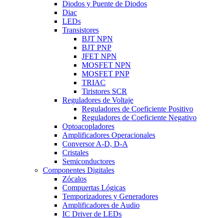
Diodos y Puente de Diodos
Diac
LEDs
Transistores
BJT NPN
BJT PNP
JFET NPN
MOSFET NPN
MOSFET PNP
TRIAC
Tiristores SCR
Reguladores de Voltaje
Reguladores de Coeficiente Positivo
Reguladores de Coeficiente Negativo
Optoacopladores
Amplificadores Operacionales
Conversor A-D, D-A
Cristales
Semiconductores
Componentes Digitales
Zócalos
Compuertas Lógicas
Temporizadores y Generadores
Amplificadores de Audio
IC Driver de LEDs