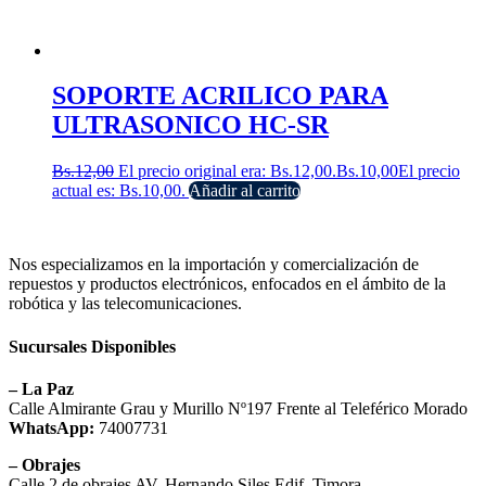
SOPORTE ACRILICO PARA
ULTRASONICO HC-SR
Bs.
12,00
El precio original era: Bs.12,00.
Bs.
10,00
El precio
actual es: Bs.10,00.
Añadir al carrito
Nos especializamos en la importación y comercialización de
repuestos y productos electrónicos, enfocados en el ámbito de la
robótica y las telecomunicaciones.
Sucursales Disponibles
– La Paz
Calle Almirante Grau y Murillo Nº197 Frente al Teleférico Morado
WhatsApp:
74007731
– Obrajes
Calle 2 de obrajes AV. Hernando Siles Edif. Timora