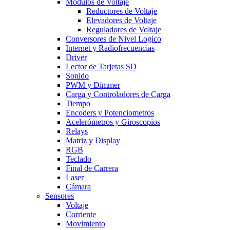
Modulos de Voltaje
Reductores de Voltaje
Elevadores de Voltaje
Reguladores de Voltaje
Conversores de Nivel Logico
Internet y Radiofrecuencias
Driver
Lector de Tarjetas SD
Sonido
PWM y Dimmer
Carga y Controladores de Carga
Tiempo
Encoders y Potenciometros
Acelerómetros y Giroscopios
Relays
Matriz y Display
RGB
Teclado
Final de Carrera
Laser
Cámara
Sensores
Voltaje
Corriente
Movimiento