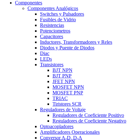
Componentes
Componentes Analógicos
Switches y Pulsadores
Fusibles de Vidrio
Resistencias
Potenciometros
Capacitores
Inductores, Transformadores y Reles
Diodos y Puente de Diodos
Diac
LEDs
Transistores
BJT NPN
BJT PNP
JFET NPN
MOSFET NPN
MOSFET PNP
TRIAC
Tiristores SCR
Reguladores de Voltaje
Reguladores de Coeficiente Positivo
Reguladores de Coeficiente Negativo
Optoacopladores
Amplificadores Operacionales
Conversor A-D, D-A