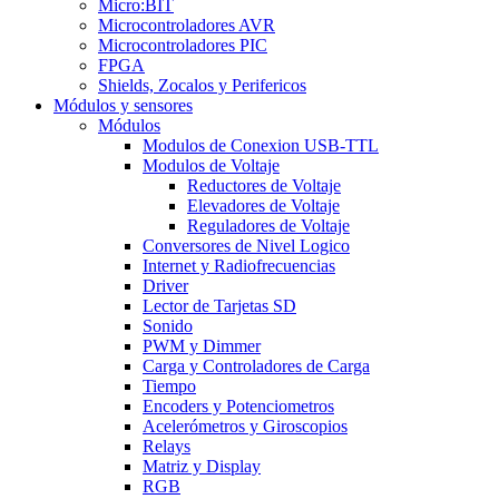
Micro:BIT
Microcontroladores AVR
Microcontroladores PIC
FPGA
Shields, Zocalos y Perifericos
Módulos y sensores
Módulos
Modulos de Conexion USB-TTL
Modulos de Voltaje
Reductores de Voltaje
Elevadores de Voltaje
Reguladores de Voltaje
Conversores de Nivel Logico
Internet y Radiofrecuencias
Driver
Lector de Tarjetas SD
Sonido
PWM y Dimmer
Carga y Controladores de Carga
Tiempo
Encoders y Potenciometros
Acelerómetros y Giroscopios
Relays
Matriz y Display
RGB