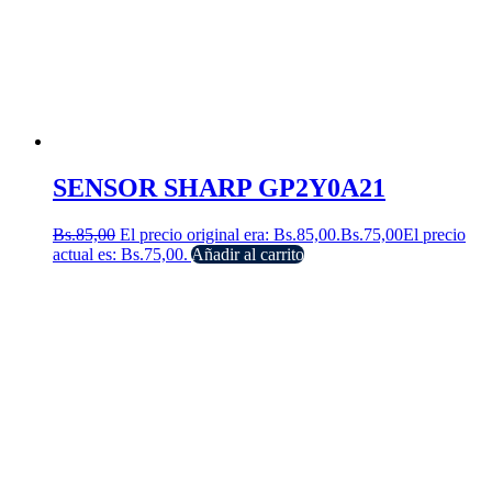
SENSOR SHARP GP2Y0A21
Bs.
85,00
El precio original era: Bs.85,00.
Bs.
75,00
El precio
actual es: Bs.75,00.
Añadir al carrito