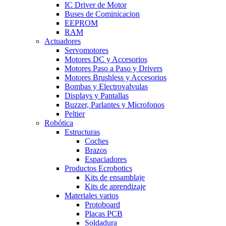
IC Driver de Motor
Buses de Cominicacion
EEPROM
RAM
Actuadores
Servomotores
Motores DC y Accesorios
Motores Paso a Paso y Drivers
Motores Brushless y Accesorios
Bombas y Electrovalvulas
Displays y Pantallas
Buzzer, Parlantes y Microfonos
Peltier
Robótica
Estructuras
Coches
Brazos
Espaciadores
Productos Ecrobotics
Kits de ensamblaje
Kits de aprendizaje
Materiales varios
Protoboard
Placas PCB
Soldadura