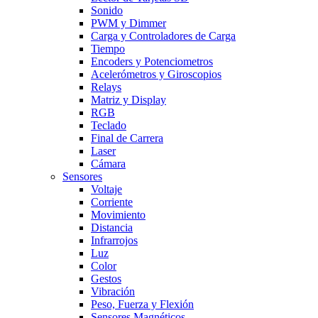
Sonido
PWM y Dimmer
Carga y Controladores de Carga
Tiempo
Encoders y Potenciometros
Acelerómetros y Giroscopios
Relays
Matriz y Display
RGB
Teclado
Final de Carrera
Laser
Cámara
Sensores
Voltaje
Corriente
Movimiento
Distancia
Infrarrojos
Luz
Color
Gestos
Vibración
Peso, Fuerza y Flexión
Sensores Magnéticos