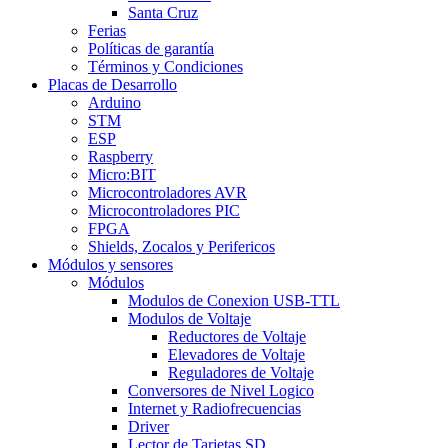
Santa Cruz
Ferias
Políticas de garantía
Términos y Condiciones
Placas de Desarrollo
Arduino
STM
ESP
Raspberry
Micro:BIT
Microcontroladores AVR
Microcontroladores PIC
FPGA
Shields, Zocalos y Perifericos
Módulos y sensores
Módulos
Modulos de Conexion USB-TTL
Modulos de Voltaje
Reductores de Voltaje
Elevadores de Voltaje
Reguladores de Voltaje
Conversores de Nivel Logico
Internet y Radiofrecuencias
Driver
Lector de Tarjetas SD