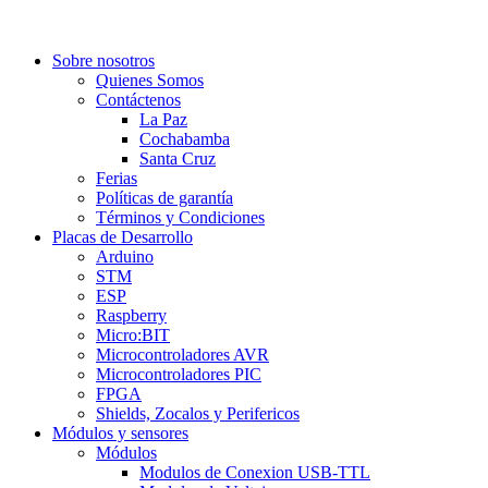
Sobre nosotros
Quienes Somos
Contáctenos
La Paz
Cochabamba
Santa Cruz
Ferias
Políticas de garantía
Términos y Condiciones
Placas de Desarrollo
Arduino
STM
ESP
Raspberry
Micro:BIT
Microcontroladores AVR
Microcontroladores PIC
FPGA
Shields, Zocalos y Perifericos
Módulos y sensores
Módulos
Modulos de Conexion USB-TTL