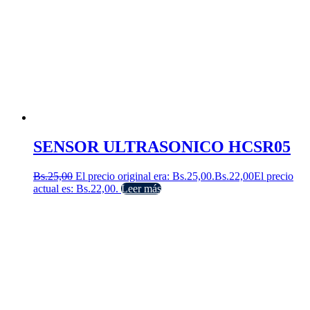
SENSOR ULTRASONICO HCSR05
Bs.
25,00
El precio original era: Bs.25,00.
Bs.
22,00
El precio
actual es: Bs.22,00.
Leer más