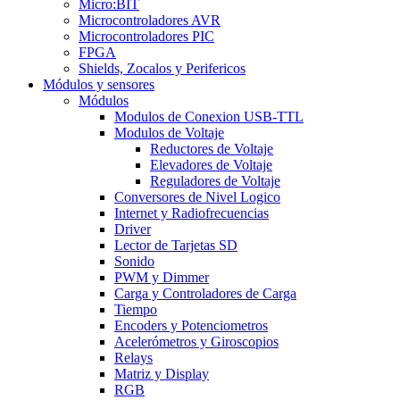
Micro:BIT
Microcontroladores AVR
Microcontroladores PIC
FPGA
Shields, Zocalos y Perifericos
Módulos y sensores
Módulos
Modulos de Conexion USB-TTL
Modulos de Voltaje
Reductores de Voltaje
Elevadores de Voltaje
Reguladores de Voltaje
Conversores de Nivel Logico
Internet y Radiofrecuencias
Driver
Lector de Tarjetas SD
Sonido
PWM y Dimmer
Carga y Controladores de Carga
Tiempo
Encoders y Potenciometros
Acelerómetros y Giroscopios
Relays
Matriz y Display
RGB