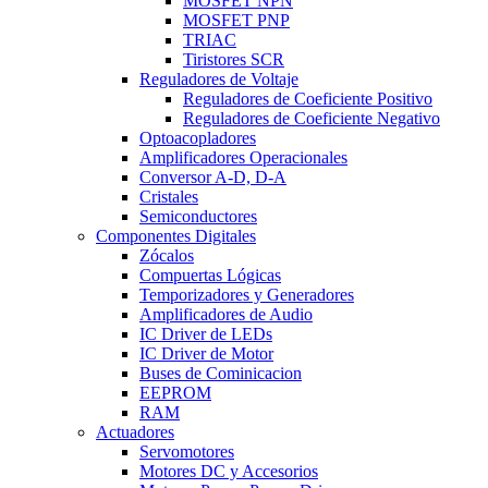
MOSFET NPN
MOSFET PNP
TRIAC
Tiristores SCR
Reguladores de Voltaje
Reguladores de Coeficiente Positivo
Reguladores de Coeficiente Negativo
Optoacopladores
Amplificadores Operacionales
Conversor A-D, D-A
Cristales
Semiconductores
Componentes Digitales
Zócalos
Compuertas Lógicas
Temporizadores y Generadores
Amplificadores de Audio
IC Driver de LEDs
IC Driver de Motor
Buses de Cominicacion
EEPROM
RAM
Actuadores
Servomotores
Motores DC y Accesorios