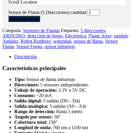
Scroll Location
Sensor de Flama (5 Direcciones) cantidad
Añadir al carrito
Categoría:
Sensores de Flamas
Etiquetas:
5 direcciones
,
ARDUINO
,
detección de fuego
,
Electrónica
,
Flame Array
,
módulo
Arduino
,
Robot Bombero
,
seguridad
,
sensor de flama
,
Sensor
Flama
,
Sensor Fuego
,
sensor infrarrojo
Descripción
Características principales
Tipo:
Sensor de flama infrarrojo
Direcciones:
5 sensores independientes
Voltaje de operación:
3.3V a 5V DC
Consumo:
~20 mA
Salida digital:
5 salidas (D0 – D4)
Salida analógica:
5 salidas (A0 – A4)
Rango de detección:
Hasta 1 metro
Ángulo por sensor:
30°
Cobertura total:
150°
Longitud de onda:
760 nm a 1100 nm
Formato:
Módulo circular