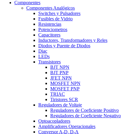
Componentes
Componentes Analógicos
Switches y Pulsadores
Fusibles de Vidrio
Resistencias
Potenciometros
Capacitores
Inductores, Transformadores y Reles
Diodos y Puente de Diodos
Diac
LEDs
Transistores
BJT NPN
BJT PNP
JFET NPN
MOSFET NPN
MOSFET PNP
TRIAC
Tiristores SCR
Reguladores de Voltaje
Reguladores de Coeficiente Positivo
Reguladores de Coeficiente Negativo
Optoacopladores
Amplificadores Operacionales
Conversor A-D, D-A