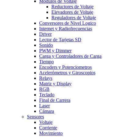
Modulos de Voltaje
Reductores de Voltaje
Elevadores de Voltaje
Reguladores de Voltaje
Conversores de Nivel Logico
Internet y Radiofrecuencias
Driver
Lector de Tarjetas SD
Sonido
PWM y Dimmer
Carga y Controladores de Carga
Tiempo
Encoders y Potenciometros
Acelerómetros y Giroscopios
Relays
Matriz y Display
RGB
Teclado
Final de Carrera
Laser
Cámara
Sensores
Voltaje
Corriente
Movimiento