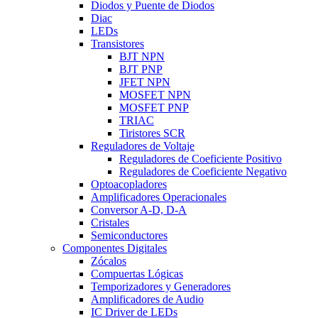
Diodos y Puente de Diodos
Diac
LEDs
Transistores
BJT NPN
BJT PNP
JFET NPN
MOSFET NPN
MOSFET PNP
TRIAC
Tiristores SCR
Reguladores de Voltaje
Reguladores de Coeficiente Positivo
Reguladores de Coeficiente Negativo
Optoacopladores
Amplificadores Operacionales
Conversor A-D, D-A
Cristales
Semiconductores
Componentes Digitales
Zócalos
Compuertas Lógicas
Temporizadores y Generadores
Amplificadores de Audio
IC Driver de LEDs