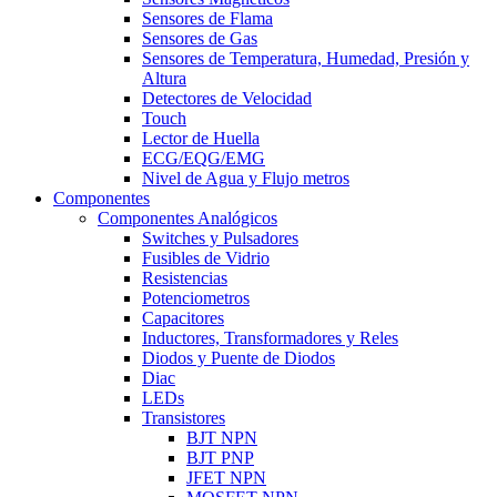
Sensores de Flama
Sensores de Gas
Sensores de Temperatura, Humedad, Presión y
Altura
Detectores de Velocidad
Touch
Lector de Huella
ECG/EQG/EMG
Nivel de Agua y Flujo metros
Componentes
Componentes Analógicos
Switches y Pulsadores
Fusibles de Vidrio
Resistencias
Potenciometros
Capacitores
Inductores, Transformadores y Reles
Diodos y Puente de Diodos
Diac
LEDs
Transistores
BJT NPN
BJT PNP
JFET NPN