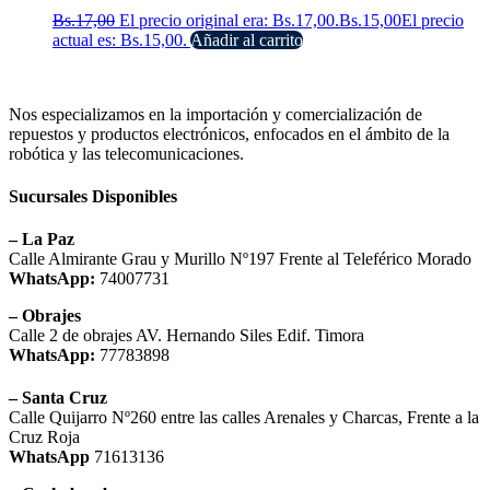
Bs.
17,00
El precio original era: Bs.17,00.
Bs.
15,00
El precio
actual es: Bs.15,00.
Añadir al carrito
Nos especializamos en la importación y comercialización de
repuestos y productos electrónicos, enfocados en el ámbito de la
robótica y las telecomunicaciones.
Sucursales Disponibles
– La Paz
Calle Almirante Grau y Murillo Nº197 Frente al Teleférico Morado
WhatsApp:
74007731
– Obrajes
Calle 2 de obrajes AV. Hernando Siles Edif. Timora
WhatsApp:
77783898
– Santa Cruz
Calle Quijarro Nº260 entre las calles Arenales y Charcas, Frente a la
Cruz Roja
WhatsApp
71613136