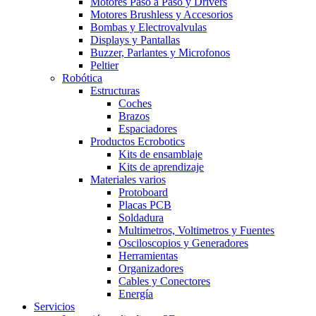
Motores Paso a Paso y Drivers
Motores Brushless y Accesorios
Bombas y Electrovalvulas
Displays y Pantallas
Buzzer, Parlantes y Microfonos
Peltier
Robótica
Estructuras
Coches
Brazos
Espaciadores
Productos Ecrobotics
Kits de ensamblaje
Kits de aprendizaje
Materiales varios
Protoboard
Placas PCB
Soldadura
Multimetros, Voltimetros y Fuentes
Osciloscopios y Generadores
Herramientas
Organizadores
Cables y Conectores
Energía
Servicios