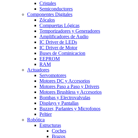
Cristales
Semiconductores
Componentes Digitales
Zócalos
Compuertas Lógicas
Temporizadores y Generadores
Amplificadores de Audio
IC Driver de LEDs
IC Driver de Motor
Buses de Cominicacion
EEPROM
RAM
Actuadores
Servomotores
Motores DC y Accesorios
Motores Paso a Paso y Drivers
Motores Brushless y Accesorios
Bombas y Electrovalvulas
Displays y Pantallas
Buzzer, Parlantes y Microfonos
Peltier
Robótica
Estructuras
Coches
Brazos