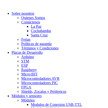
Sobre nosotros
Quienes Somos
Contáctenos
La Paz
Cochabamba
Santa Cruz
Ferias
Políticas de garantía
Términos y Condiciones
Placas de Desarrollo
Arduino
STM
ESP
Raspberry
Micro:BIT
Microcontroladores AVR
Microcontroladores PIC
FPGA
Shields, Zocalos y Perifericos
Módulos y sensores
Módulos
Modulos de Conexion USB-TTL