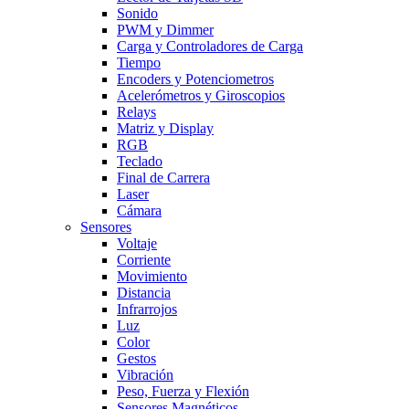
Sonido
PWM y Dimmer
Carga y Controladores de Carga
Tiempo
Encoders y Potenciometros
Acelerómetros y Giroscopios
Relays
Matriz y Display
RGB
Teclado
Final de Carrera
Laser
Cámara
Sensores
Voltaje
Corriente
Movimiento
Distancia
Infrarrojos
Luz
Color
Gestos
Vibración
Peso, Fuerza y Flexión
Sensores Magnéticos