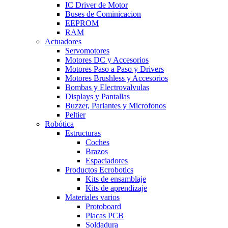
IC Driver de Motor
Buses de Cominicacion
EEPROM
RAM
Actuadores
Servomotores
Motores DC y Accesorios
Motores Paso a Paso y Drivers
Motores Brushless y Accesorios
Bombas y Electrovalvulas
Displays y Pantallas
Buzzer, Parlantes y Microfonos
Peltier
Robótica
Estructuras
Coches
Brazos
Espaciadores
Productos Ecrobotics
Kits de ensamblaje
Kits de aprendizaje
Materiales varios
Protoboard
Placas PCB
Soldadura