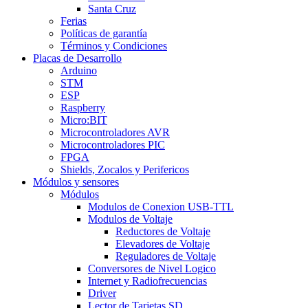
Santa Cruz
Ferias
Políticas de garantía
Términos y Condiciones
Placas de Desarrollo
Arduino
STM
ESP
Raspberry
Micro:BIT
Microcontroladores AVR
Microcontroladores PIC
FPGA
Shields, Zocalos y Perifericos
Módulos y sensores
Módulos
Modulos de Conexion USB-TTL
Modulos de Voltaje
Reductores de Voltaje
Elevadores de Voltaje
Reguladores de Voltaje
Conversores de Nivel Logico
Internet y Radiofrecuencias
Driver
Lector de Tarjetas SD