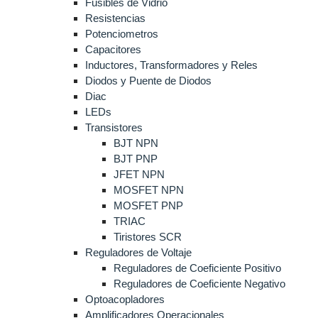
Fusibles de Vidrio
Resistencias
Potenciometros
Capacitores
Inductores, Transformadores y Reles
Diodos y Puente de Diodos
Diac
LEDs
Transistores
BJT NPN
BJT PNP
JFET NPN
MOSFET NPN
MOSFET PNP
TRIAC
Tiristores SCR
Reguladores de Voltaje
Reguladores de Coeficiente Positivo
Reguladores de Coeficiente Negativo
Optoacopladores
Amplificadores Operacionales