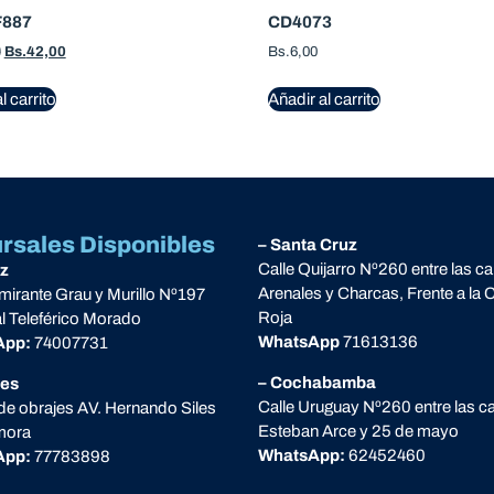
F887
CD4073
0
Bs.
42,00
Bs.
6,00
l carrito
Añadir al carrito
rsales Disponibles
– Santa Cruz
Calle Quijarro Nº260 entre las ca
az
Arenales y Charcas, Frente a la 
lmirante Grau y Murillo Nº197
Roja
al Teleférico Morado
WhatsApp
71613136
App:
74007731
– Cochabamba
jes
Calle Uruguay Nº260 entre las ca
 de obrajes AV. Hernando Siles
Esteban Arce y 25 de mayo
imora
WhatsApp:
62452460
App:
77783898