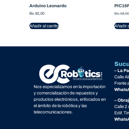
Arduino Leonardo
PIC16
Bs.
92,00
Bs.
48,0
Añadir al carrito
Añadir a
Sucu
– La P
Calle A
Frente 
Nos especializamos en la importación
Whats
y comercialización de repuestos y
productos electrónicos, enfocados en
– Obra
el ámbito de la robótica y las
Calle 2
telecomunicaciones.
Edif. T
Whats