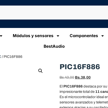
Módulos y sensores
Componentes
BestAudio
C
/ PIC16F886
PIC16F886
Bs.
43,00
Bs.
38,00
El
PIC16F886
destaca por su 
impresionante total de
11 can
Es el microcontrolador ideal e
sensores avanzados y telemetr
externos gracias a su oscilador