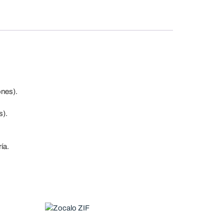
ones).
s).
ía.