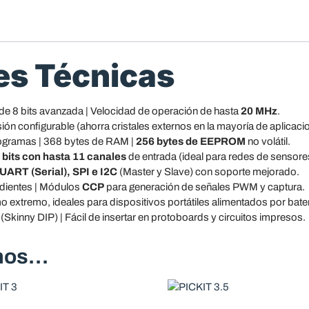
es Técnicas
de 8 bits avanzada | Velocidad de operación de hasta
20 MHz
.
ión configurable (ahorra cristales externos en la mayoría de aplicaci
ogramas | 368 bytes de RAM |
256 bytes de EEPROM
no volátil.
bits con hasta 11 canales
de entrada (ideal para redes de sensore
UART (Serial), SPI e I2C
(Master y Slave) con soporte mejorado.
dientes | Módulos
CCP
para generación de señales PWM y captura.
xtremo, ideales para dispositivos portátiles alimentados por bater
(Skinny DIP) | Fácil de insertar en protoboards y circuitos impresos.
amos…