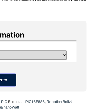
rmation
rrito
 PIC
Etiquetas:
PIC16F886
,
Robótica Bolivia
,
ía nanoWatt