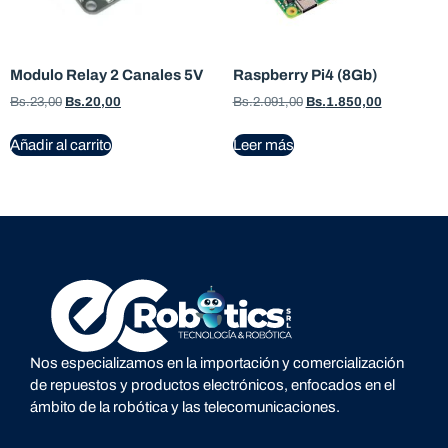
Modulo Relay 2 Canales 5V
Raspberry Pi4 (8Gb)
Bs.
23,00
Bs.
20,00
Bs.
2.091,00
Bs.
1.850,00
Añadir al carrito
Leer más
Nos especializamos en la importación y comercialización
Bienvenido a ECROBOTICS!!!
de repuestos y productos electrónicos, enfocados en el
ámbito de la robótica y las telecomunicaciones.
Actualmente estamos actualizando nuestros productos,
precios y stock; mil disculpas por las molestias.