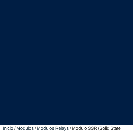
Inicio
/
Modulos
/
Modulos Relays
/ Modulo SSR (Solid State