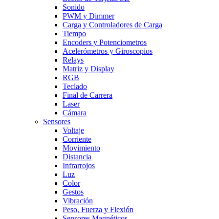
Sonido
PWM y Dimmer
Carga y Controladores de Carga
Tiempo
Encoders y Potenciometros
Acelerómetros y Giroscopios
Relays
Matriz y Display
RGB
Teclado
Final de Carrera
Laser
Cámara
Sensores
Voltaje
Corriente
Movimiento
Distancia
Infrarrojos
Luz
Color
Gestos
Vibración
Peso, Fuerza y Flexión
Sensores Magnéticos