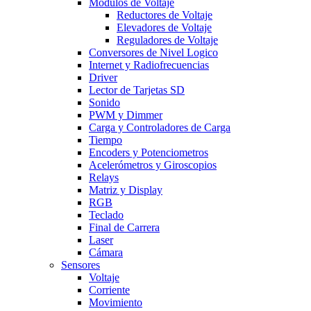
Modulos de Voltaje
Reductores de Voltaje
Elevadores de Voltaje
Reguladores de Voltaje
Conversores de Nivel Logico
Internet y Radiofrecuencias
Driver
Lector de Tarjetas SD
Sonido
PWM y Dimmer
Carga y Controladores de Carga
Tiempo
Encoders y Potenciometros
Acelerómetros y Giroscopios
Relays
Matriz y Display
RGB
Teclado
Final de Carrera
Laser
Cámara
Sensores
Voltaje
Corriente
Movimiento