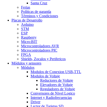
Santa Cruz
Ferias
Políticas de garantía
Términos y Condiciones
Placas de Desarrollo
Arduino
STM
ESP
Raspberry
Micro:BIT
Microcontroladores AVR
Microcontroladores PIC
FPGA
Shields, Zocalos y Perifericos
Módulos y sensores
Módulos
Modulos de Conexion USB-TTL
Modulos de Voltaje
Reductores de Voltaje
Elevadores de Voltaje
Reguladores de Voltaje
Conversores de Nivel Logico
Internet y Radiofrecuencias
Driver
Lector de Tarjetas SD