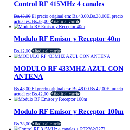
Control RF 415MHz 4 canales
Bs.
43,00
El precio original era: Bs.43,00.
Bs.
38,00
El precio
actual es: Bs.38,00.
Añadir al carrito
Modulo RF Emisor y Receptor 40m
Bs.
12,00
Añadir al carrito
MODULO RF 433MHZ AZUL CON
ANTENA
Bs.
48,00
El precio original era: Bs.48,00.
Bs.
42,00
El precio
actual es: Bs.42,00.
Añadir al carrito
Modulo RF Emisor y Receptor 100m
Bs.
38,00
Añadir al carrito