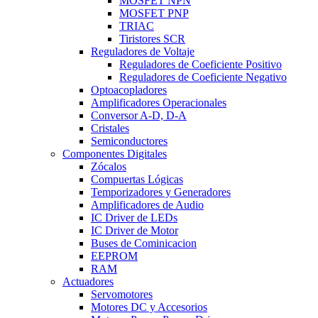
MOSFET NPN
MOSFET PNP
TRIAC
Tiristores SCR
Reguladores de Voltaje
Reguladores de Coeficiente Positivo
Reguladores de Coeficiente Negativo
Optoacopladores
Amplificadores Operacionales
Conversor A-D, D-A
Cristales
Semiconductores
Componentes Digitales
Zócalos
Compuertas Lógicas
Temporizadores y Generadores
Amplificadores de Audio
IC Driver de LEDs
IC Driver de Motor
Buses de Cominicacion
EEPROM
RAM
Actuadores
Servomotores
Motores DC y Accesorios