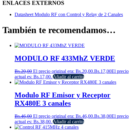
ENLACES EXTERNOS
Datasheet Modulo RF con Control y Relay de 2 Canales
También te recomendamos…
MODULO RF 433MhZ VERDE
Bs.
20,00
El precio original era: Bs.20,00.
Bs.
17,00
El precio
actual es: Bs.17,00.
Añadir al carrito
Modulo RF Emisor y Receptor
RX480E 3 canales
Bs.
46,00
El precio original era: Bs.46,00.
Bs.
38,00
El precio
actual es: Bs.38,00.
Añadir al carrito