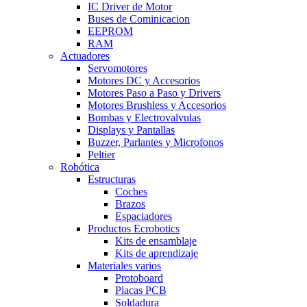
IC Driver de Motor
Buses de Cominicacion
EEPROM
RAM
Actuadores
Servomotores
Motores DC y Accesorios
Motores Paso a Paso y Drivers
Motores Brushless y Accesorios
Bombas y Electrovalvulas
Displays y Pantallas
Buzzer, Parlantes y Microfonos
Peltier
Robótica
Estructuras
Coches
Brazos
Espaciadores
Productos Ecrobotics
Kits de ensamblaje
Kits de aprendizaje
Materiales varios
Protoboard
Placas PCB
Soldadura