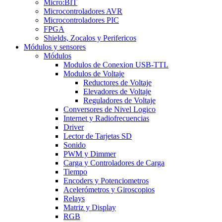
Micro:BIT
Microcontroladores AVR
Microcontroladores PIC
FPGA
Shields, Zocalos y Perifericos
Módulos y sensores
Módulos
Modulos de Conexion USB-TTL
Modulos de Voltaje
Reductores de Voltaje
Elevadores de Voltaje
Reguladores de Voltaje
Conversores de Nivel Logico
Internet y Radiofrecuencias
Driver
Lector de Tarjetas SD
Sonido
PWM y Dimmer
Carga y Controladores de Carga
Tiempo
Encoders y Potenciometros
Acelerómetros y Giroscopios
Relays
Matriz y Display
RGB