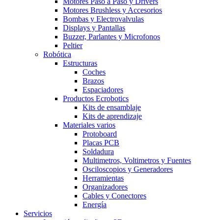
Motores Paso a Paso y Drivers
Motores Brushless y Accesorios
Bombas y Electrovalvulas
Displays y Pantallas
Buzzer, Parlantes y Microfonos
Peltier
Robótica
Estructuras
Coches
Brazos
Espaciadores
Productos Ecrobotics
Kits de ensamblaje
Kits de aprendizaje
Materiales varios
Protoboard
Placas PCB
Soldadura
Multimetros, Voltimetros y Fuentes
Osciloscopios y Generadores
Herramientas
Organizadores
Cables y Conectores
Energía
Servicios