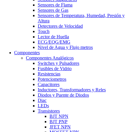
Sensores de Flama
Sensores de Gas
Sensores de Temperatura, Humedad, Presión y
Altura
Detectores de Velocidad
Touch
Lector de Huella
ECG/EQG/EMG
Nivel de Agua y Flujo metros
Componentes
Componentes Analógicos
Switches y Pulsadores
Fusibles de Vidrio
Resistencias
Potenciometros
Capacitores
Inductores, Transformadores y Reles
Diodos y Puente de Diodos
Diac
LEDs
Transistores
BJT NPN
BJT PNP
JFET NPN