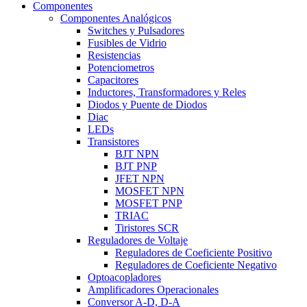
Componentes
Componentes Analógicos
Switches y Pulsadores
Fusibles de Vidrio
Resistencias
Potenciometros
Capacitores
Inductores, Transformadores y Reles
Diodos y Puente de Diodos
Diac
LEDs
Transistores
BJT NPN
BJT PNP
JFET NPN
MOSFET NPN
MOSFET PNP
TRIAC
Tiristores SCR
Reguladores de Voltaje
Reguladores de Coeficiente Positivo
Reguladores de Coeficiente Negativo
Optoacopladores
Amplificadores Operacionales
Conversor A-D, D-A