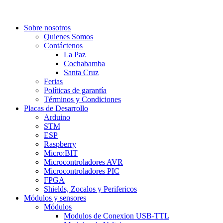
Sobre nosotros
Quienes Somos
Contáctenos
La Paz
Cochabamba
Santa Cruz
Ferias
Políticas de garantía
Términos y Condiciones
Placas de Desarrollo
Arduino
STM
ESP
Raspberry
Micro:BIT
Microcontroladores AVR
Microcontroladores PIC
FPGA
Shields, Zocalos y Perifericos
Módulos y sensores
Módulos
Modulos de Conexion USB-TTL