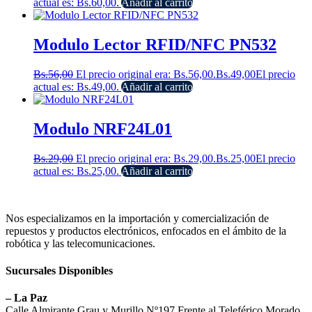
actual es: Bs.60,00.
Añadir al carrito
Modulo Lector RFID/NFC PN532
Bs.
56,00
El precio original era: Bs.56,00.
Bs.
49,00
El precio
actual es: Bs.49,00.
Añadir al carrito
Modulo NRF24L01
Bs.
29,00
El precio original era: Bs.29,00.
Bs.
25,00
El precio
actual es: Bs.25,00.
Añadir al carrito
Nos especializamos en la importación y comercialización de
repuestos y productos electrónicos, enfocados en el ámbito de la
robótica y las telecomunicaciones.
Sucursales Disponibles
– La Paz
Calle Almirante Grau y Murillo Nº197 Frente al Teleférico Morado