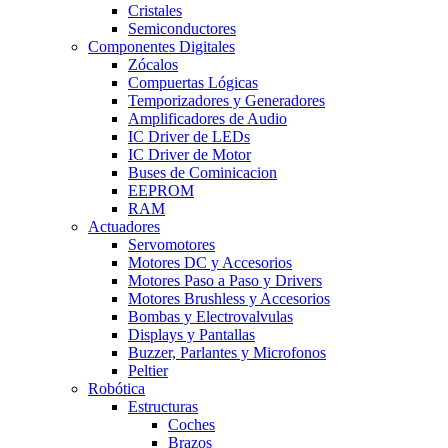
Cristales
Semiconductores
Componentes Digitales
Zócalos
Compuertas Lógicas
Temporizadores y Generadores
Amplificadores de Audio
IC Driver de LEDs
IC Driver de Motor
Buses de Cominicacion
EEPROM
RAM
Actuadores
Servomotores
Motores DC y Accesorios
Motores Paso a Paso y Drivers
Motores Brushless y Accesorios
Bombas y Electrovalvulas
Displays y Pantallas
Buzzer, Parlantes y Microfonos
Peltier
Robótica
Estructuras
Coches
Brazos