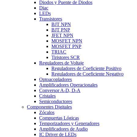
Diodos y Puente de Diodos
Diac
LEDs
Transistores
BJT NPN
BJT PNP
JFET NPN
MOSFET NPN
MOSFET PNP
TRIAC
Tiristores SCR
Reguladores de Voltaje
Reguladores de Coeficiente Positivo
Reguladores de Coeficiente Negativo
Optoacopladores
Amplificadores Operacionales
Conversor A-D, D-A
Cristales
Semiconductores
Componentes Digitales
Zócalos
Compuertas Lógicas
Temporizadores y Generadores
Amplificadores de Audio
IC Driver de LEDs