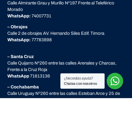
Calle Almirante Grau y Murillo Nº197 Frente al Teleférico
Morado
WhatsApp:
74007731
– Obrajes
Calle 2 de obrajes AV. Hernando Siles Edif. Timora
WhatsApp:
77783898
– Santa Cruz
Calle Quijarro Nº260 entre las calles Arenales y Charcas,
Frente a la Cruz Roja
WhatsApp
71613136
¿Necesitas ayuda?
Chatea con nosotros
– Cochabamba
Calle Uruguay Nº260 entre las calles Esteban Arce y 25 de
mayo
WhatsApp:
62452460
Enlaces de Interés