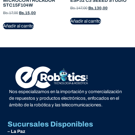
MICROCONTROLADOR
ESP32 C3 SEEED STUDIO
STC15F104W
Bs.
147,00
Bs.
130,00
Bs.
17,00
Bs.
15,00
Añadir al carrito
Añadir al carrito
Nos especializamos en la importación y comercialización
de repuestos y productos electrónicos, enfocados en el
ámbito de la robótica y las telecomunicaciones.
Sucursales Disponibles
– La Paz