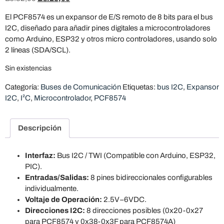
El PCF8574 es un expansor de E/S remoto de 8 bits para el bus
I2C, diseñado para añadir pines digitales a microcontroladores
como Arduino, ESP32 y otros micro controladores, usando solo
2 líneas (SDA/SCL).
Sin existencias
Categoría:
Buses de Comunicación
Etiquetas:
bus I2C
,
Expansor
I2C
,
I²C
,
Microcontrolador
,
PCF8574
Descripción
Interfaz:
Bus I2C / TWI (Compatible con Arduino, ESP32,
PIC).
Entradas/Salidas:
8 pines bidireccionales configurables
individualmente.
Voltaje de Operación:
2.5V−6VDC.
Direcciones I2C:
8 direcciones posibles (0x20-0x27
para PCF8574 y 0x38-0x3F para PCF8574A)