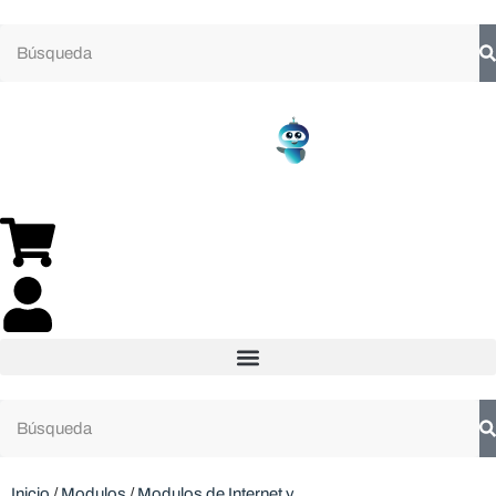
Inicio
/
Modulos
/
Modulos de Internet y