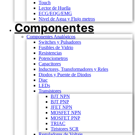
Touch
Lector de Huella
ECG/EQG/EMG
Nivel de Agua y Flujo metros
Componentes
Componentes Analógicos
Switches y Pulsadores
Fusibles de Vidrio
Resistencias
Potenciometros
Capacitores
Inductores, Transformadores y Reles
Diodos y Puente de Diodos
Diac
LEDs
Transistores
BJT NPN
BJT PNP
JFET NPN
MOSFET NPN
MOSFET PNP
TRIAC
Tiristores SCR
Reguladores de Voltaje