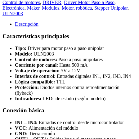
Control de motores
,
DRIVER
,
Driver Motor Paso a Paso
,
Electrónica
,
Maker
,
Modulos
,
Motor
,
robótica
,
Stepper Unipolar
,
ULN2003
Descripción
Características principales
Tipo:
Driver para motor paso a paso unipolar
Modelo:
ULN2003
Control de motores:
Paso a paso unipolares
Corriente por canal:
Hasta 500 mA
Voltaje de operación:
5V a 12V
Interfaz de control:
Entradas digitales IN1, IN2, IN3, IN4
Lógica compatible:
TTL
Protección:
Diodos internos contra retroalimentación
(flyback)
Indicadores:
LEDs de estado (según modelo)
Conexión básica
IN1 – IN4:
Entradas de control desde microcontrolador
VCC:
Alimentación del módulo
GND:
Tierra común