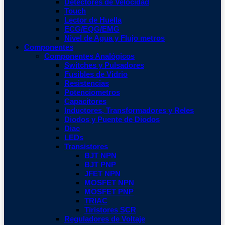
Detectores de Velocidad
Touch
Lector de Huella
ECG/EQG/EMG
Nivel de Agua y Flujo metros
Componentes
Componentes Analógicos
Switches y Pulsadores
Fusibles de Vidrio
Resistencias
Potenciometros
Capacitores
Inductores, Transformadores y Reles
Diodos y Puente de Diodos
Diac
LEDs
Transistores
BJT NPN
BJT PNP
JFET NPN
MOSFET NPN
MOSFET PNP
TRIAC
Tiristores SCR
Reguladores de Voltaje