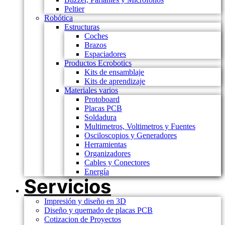
Peltier
Robótica
Estructuras
Coches
Brazos
Espaciadores
Productos Ecrobotics
Kits de ensamblaje
Kits de aprendizaje
Materiales varios
Protoboard
Placas PCB
Soldadura
Multimetros, Voltimetros y Fuentes
Osciloscopios y Generadores
Herramientas
Organizadores
Cables y Conectores
Energía
Servicios
Impresión y diseño en 3D
Diseño y quemado de placas PCB
Cotizacion de Proyectos