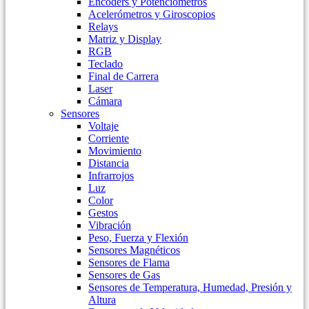
Encoders y Potenciometros
Acelerómetros y Giroscopios
Relays
Matriz y Display
RGB
Teclado
Final de Carrera
Laser
Cámara
Sensores
Voltaje
Corriente
Movimiento
Distancia
Infrarrojos
Luz
Color
Gestos
Vibración
Peso, Fuerza y Flexión
Sensores Magnéticos
Sensores de Flama
Sensores de Gas
Sensores de Temperatura, Humedad, Presión y
Altura