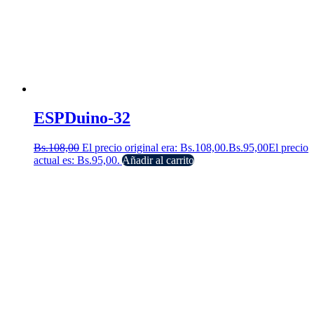
ESPDuino-32
Bs.
108,00
El precio original era: Bs.108,00.
Bs.
95,00
El precio
actual es: Bs.95,00.
Añadir al carrito