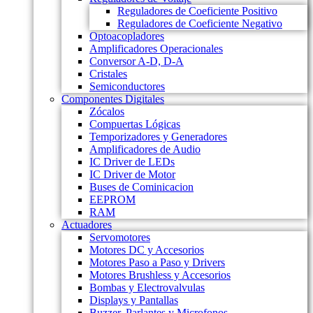
Reguladores de Coeficiente Positivo
Reguladores de Coeficiente Negativo
Optoacopladores
Amplificadores Operacionales
Conversor A-D, D-A
Cristales
Semiconductores
Componentes Digitales
Zócalos
Compuertas Lógicas
Temporizadores y Generadores
Amplificadores de Audio
IC Driver de LEDs
IC Driver de Motor
Buses de Cominicacion
EEPROM
RAM
Actuadores
Servomotores
Motores DC y Accesorios
Motores Paso a Paso y Drivers
Motores Brushless y Accesorios
Bombas y Electrovalvulas
Displays y Pantallas
Buzzer, Parlantes y Microfonos