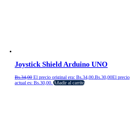
Joystick Shield Arduino UNO
Bs.
34,00
El precio original era: Bs.34,00.
Bs.
30,00
El precio
actual es: Bs.30,00.
Añadir al carrito