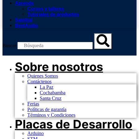
Aprende
Cursos y talleres
Tutoriales de productos
Satelital
BestAudio
Buscar
Sobre nosotros
Quienes Somos
Contáctenos
La Paz
Cochabamba
Santa Cruz
Ferias
Políticas de garantía
Términos y Condiciones
Placas de Desarrollo
Arduino
STM