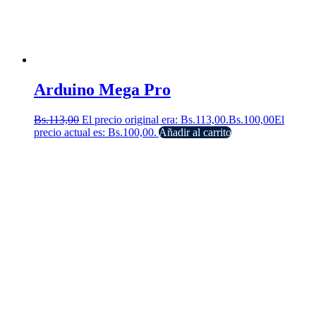
Arduino Mega Pro
Bs.
113,00
El precio original era: Bs.113,00.
Bs.
100,00
El
precio actual es: Bs.100,00.
Añadir al carrito