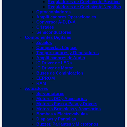
Reguladores de Coeficiente Positivo
Reguladores de Coeficiente Negativo
Optoacopladores
Amplificadores Operacionales
Conversor A-D, D-A
Cristales
Semiconductores
Componentes Digitales
Zócalos
Compuertas Lógicas
Temporizadores y Generadores
Amplificadores de Audio
IC Driver de LEDs
IC Driver de Motor
Buses de Cominicacion
EEPROM
RAM
Actuadores
Servomotores
Motores DC y Accesorios
Motores Paso a Paso y Drivers
Motores Brushless y Accesorios
Bombas y Electrovalvulas
Displays y Pantallas
Buzzer, Parlantes y Microfonos