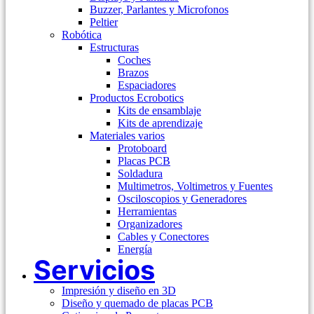
Buzzer, Parlantes y Microfonos
Peltier
Robótica
Estructuras
Coches
Brazos
Espaciadores
Productos Ecrobotics
Kits de ensamblaje
Kits de aprendizaje
Materiales varios
Protoboard
Placas PCB
Soldadura
Multimetros, Voltimetros y Fuentes
Osciloscopios y Generadores
Herramientas
Organizadores
Cables y Conectores
Energía
Servicios
Impresión y diseño en 3D
Diseño y quemado de placas PCB