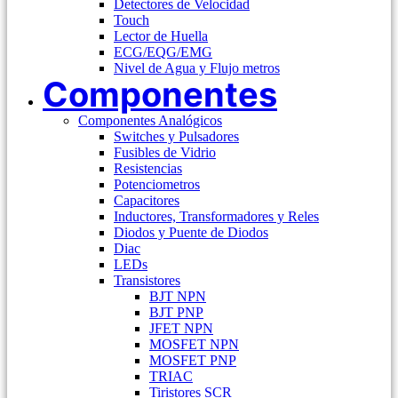
Detectores de Velocidad
Touch
Lector de Huella
ECG/EQG/EMG
Nivel de Agua y Flujo metros
Componentes
Componentes Analógicos
Switches y Pulsadores
Fusibles de Vidrio
Resistencias
Potenciometros
Capacitores
Inductores, Transformadores y Reles
Diodos y Puente de Diodos
Diac
LEDs
Transistores
BJT NPN
BJT PNP
JFET NPN
MOSFET NPN
MOSFET PNP
TRIAC
Tiristores SCR