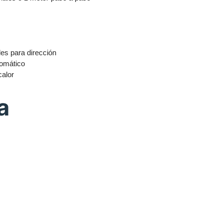
es para dirección
tomático
calor
a