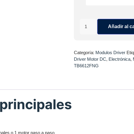
Añadir al ca
Categoría:
Modulos Driver
Eti
Driver Motor DC
,
Electrónica
,
TB6612FNG
 principales
nales o 1 motor paso a paso