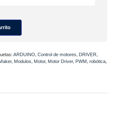
rrito
quetas:
ARDUINO
,
Control de motores
,
DRIVER
,
Maker
,
Modulos
,
Motor
,
Motor Driver
,
PWM
,
robótica
,