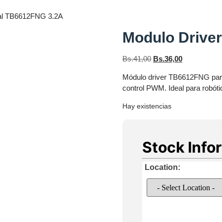
ual TB6612FNG 3.2A
Modulo Drive
Bs.
41,00
Bs.
36,00
Módulo driver TB6612FNG para 
control PWM. Ideal para robóti
Hay existencias
Stock Info
Location: