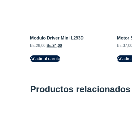
Modulo Driver Mini L293D
Motor 
Bs.
28,00
Bs.
24,00
Bs.
37,0
Añadir al carrito
Añadir a
Productos relacionados