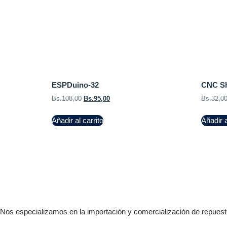
ESPDuino-32
CNC Sh
Bs.
108,00
Bs.
95,00
Bs.
32,0
Añadir al carrito
Añadir a
Nos especializamos en la importación y comercialización de repuesto