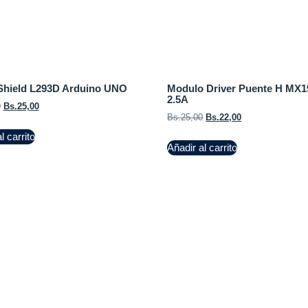
Shield L293D Arduino UNO
Modulo Driver Puente H MX1
2.5A
0
Bs.
25,00
Bs.
25,00
Bs.
22,00
l carrito
Añadir al carrito