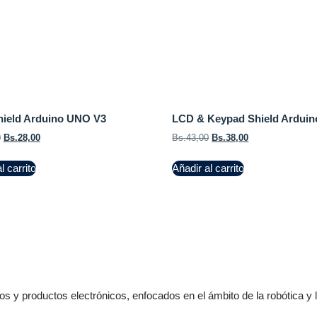
ield Arduino UNO V3
LCD & Keypad Shield Ardui
0
Bs.
28,00
Bs.
43,00
Bs.
38,00
l carrito
Añadir al carrito
s y productos electrónicos, enfocados en el ámbito de la robótica y