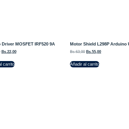
 Driver MOSFET IRF520 9A
Motor Shield L298P Arduino
0
Bs.
22,00
Bs.
63,00
Bs.
55,00
l carrito
Añadir al carrito