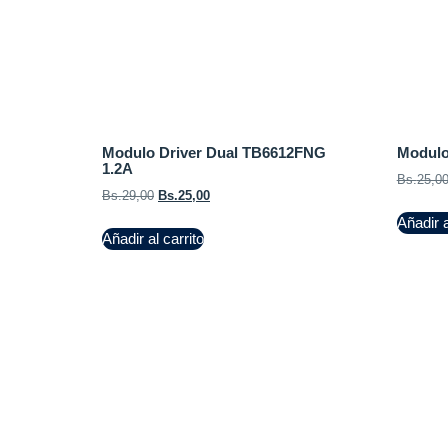
Modulo Driver Dual TB6612FNG
Modulo
1.2A
Bs.
25,0
Bs.
29,00
Bs.
25,00
Añadir a
Añadir al carrito