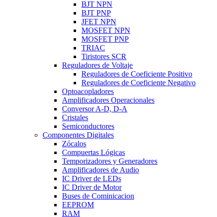
BJT NPN
BJT PNP
JFET NPN
MOSFET NPN
MOSFET PNP
TRIAC
Tiristores SCR
Reguladores de Voltaje
Reguladores de Coeficiente Positivo
Reguladores de Coeficiente Negativo
Optoacopladores
Amplificadores Operacionales
Conversor A-D, D-A
Cristales
Semiconductores
Componentes Digitales
Zócalos
Compuertas Lógicas
Temporizadores y Generadores
Amplificadores de Audio
IC Driver de LEDs
IC Driver de Motor
Buses de Cominicacion
EEPROM
RAM