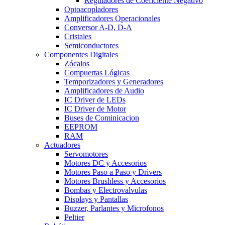
Reguladores de Coeficiente Negativo
Optoacopladores
Amplificadores Operacionales
Conversor A-D, D-A
Cristales
Semiconductores
Componentes Digitales
Zócalos
Compuertas Lógicas
Temporizadores y Generadores
Amplificadores de Audio
IC Driver de LEDs
IC Driver de Motor
Buses de Cominicacion
EEPROM
RAM
Actuadores
Servomotores
Motores DC y Accesorios
Motores Paso a Paso y Drivers
Motores Brushless y Accesorios
Bombas y Electrovalvulas
Displays y Pantallas
Buzzer, Parlantes y Microfonos
Peltier