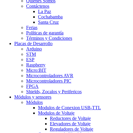
Quienes Somos
Contáctenos
La Paz
Cochabamba
Santa Cruz
Ferias
Políticas de garantía
Términos y Condiciones
Placas de Desarrollo
Arduino
STM
ESP
Raspberry
Micro:BIT
Microcontroladores AVR
Microcontroladores PIC
FPGA
Shields, Zocalos y Perifericos
Módulos y sensores
Módulos
Modulos de Conexion USB-TTL
Modulos de Voltaje
Reductores de Voltaje
Elevadores de Voltaje
Reguladores de Voltaje