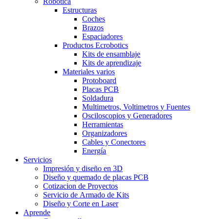
Robótica
Estructuras
Coches
Brazos
Espaciadores
Productos Ecrobotics
Kits de ensamblaje
Kits de aprendizaje
Materiales varios
Protoboard
Placas PCB
Soldadura
Multimetros, Voltimetros y Fuentes
Osciloscopios y Generadores
Herramientas
Organizadores
Cables y Conectores
Energía
Servicios
Impresión y diseño en 3D
Diseño y quemado de placas PCB
Cotizacion de Proyectos
Servicio de Armado de Kits
Diseño y Corte en Laser
Aprende