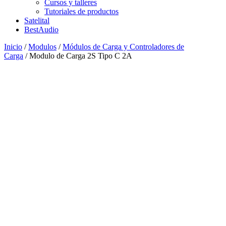
Cursos y talleres
Tutoriales de productos
Satelital
BestAudio
Inicio
/
Modulos
/
Módulos de Carga y Controladores de
Carga
/ Modulo de Carga 2S Tipo C 2A