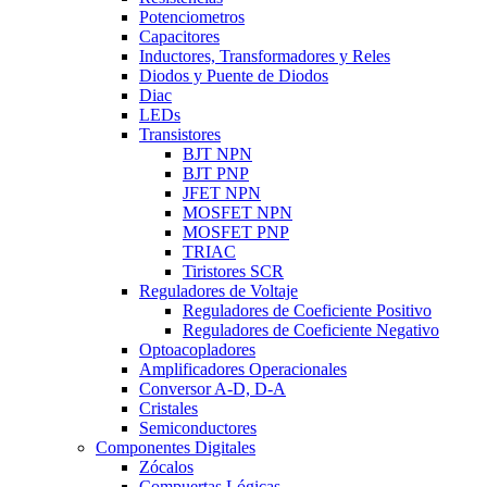
Potenciometros
Capacitores
Inductores, Transformadores y Reles
Diodos y Puente de Diodos
Diac
LEDs
Transistores
BJT NPN
BJT PNP
JFET NPN
MOSFET NPN
MOSFET PNP
TRIAC
Tiristores SCR
Reguladores de Voltaje
Reguladores de Coeficiente Positivo
Reguladores de Coeficiente Negativo
Optoacopladores
Amplificadores Operacionales
Conversor A-D, D-A
Cristales
Semiconductores
Componentes Digitales
Zócalos
Compuertas Lógicas