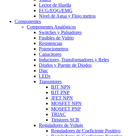
Lector de Huella
ECG/EQG/EMG
Nivel de Agua y Flujo metros
Componentes
Componentes Analógicos
Switches y Pulsadores
Fusibles de Vidrio
Resistencias
Potenciometros
Capacitores
Inductores, Transformadores y Reles
Diodos y Puente de Diodos
Diac
LEDs
Transistores
BJT NPN
BJT PNP
JFET NPN
MOSFET NPN
MOSFET PNP
TRIAC
Tiristores SCR
Reguladores de Voltaje
Reguladores de Coeficiente Positivo