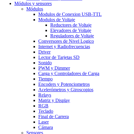
Módulos y sensores
Módulos
Modulos de Conexion USB-TTL
Modulos de Voltaje
Reductores de Voltaje
Elevadores de Voltaje
Reguladores de Voltaje
Conversores de Nivel Logico
Internet y Radiofrecuencias
Driver
Lector de Tarjetas SD
Sonido
PWM y Dimmer
Carga y Controladores de Carga
Tiempo
Encoders y Potenciometros
Acelerómetros y Giroscopios
Relays
Matriz y Display
RGB
Teclado
Final de Carrera
Laser
Cámara
Sensores