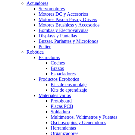
Actuadores
Servomotores
Motores DC y Accesorios
Motores Paso a Paso y Drivers
Motores Brushless y Accesorios
Bombas y Electrovalvulas
Displays y Pantallas
Buzzer, Parlantes y Microfonos
Peltier
Robótica
Estructuras
Coches
Brazos
Espaciadores
Productos Ecrobotics
Kits de ensamblaje
Kits de aprendizaje
Materiales varios
Protoboard
Placas PCB
Soldadura
Multimetros, Voltimetros y Fuentes
Osciloscopios y Generadores
Herramientas
Organizadores