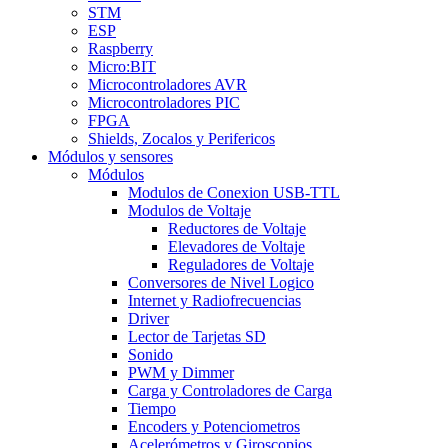
STM
ESP
Raspberry
Micro:BIT
Microcontroladores AVR
Microcontroladores PIC
FPGA
Shields, Zocalos y Perifericos
Módulos y sensores
Módulos
Modulos de Conexion USB-TTL
Modulos de Voltaje
Reductores de Voltaje
Elevadores de Voltaje
Reguladores de Voltaje
Conversores de Nivel Logico
Internet y Radiofrecuencias
Driver
Lector de Tarjetas SD
Sonido
PWM y Dimmer
Carga y Controladores de Carga
Tiempo
Encoders y Potenciometros
Acelerómetros y Giroscopios