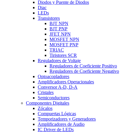
Diodos y Puente de Diodos
Diac
LEDs
Transistores
BJT NPN
BJT PNP
JFET NPN
MOSFET NPN
MOSFET PNP
TRIAC
Tiristores SCR
Reguladores de Voltaje
Reguladores de Coeficiente Positivo
Reguladores de Coeficiente Negativo
Optoacopladores
Amplificadores Operacionales
Conversor A-D, D-A
Cristales
Semiconductores
Componentes Digitales
Zócalos
Compuertas Lógicas
Temporizadores y Generadores
Amplificadores de Audio
IC Driver de LEDs