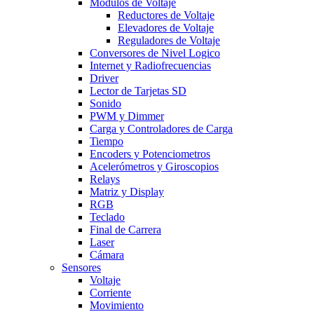
Modulos de Voltaje
Reductores de Voltaje
Elevadores de Voltaje
Reguladores de Voltaje
Conversores de Nivel Logico
Internet y Radiofrecuencias
Driver
Lector de Tarjetas SD
Sonido
PWM y Dimmer
Carga y Controladores de Carga
Tiempo
Encoders y Potenciometros
Acelerómetros y Giroscopios
Relays
Matriz y Display
RGB
Teclado
Final de Carrera
Laser
Cámara
Sensores
Voltaje
Corriente
Movimiento