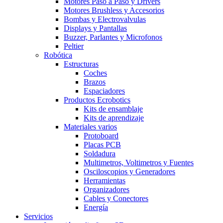
Motores Paso a Paso y Drivers
Motores Brushless y Accesorios
Bombas y Electrovalvulas
Displays y Pantallas
Buzzer, Parlantes y Microfonos
Peltier
Robótica
Estructuras
Coches
Brazos
Espaciadores
Productos Ecrobotics
Kits de ensamblaje
Kits de aprendizaje
Materiales varios
Protoboard
Placas PCB
Soldadura
Multimetros, Voltimetros y Fuentes
Osciloscopios y Generadores
Herramientas
Organizadores
Cables y Conectores
Energía
Servicios