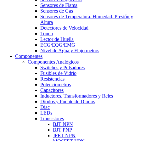
Sensores de Flama
Sensores de Gas
Sensores de Temperatura, Humedad, Presión y
Altura
Detectores de Velocidad
Touch
Lector de Huella
ECG/EQG/EMG
Nivel de Agua y Flujo metros
Componentes
Componentes Analógicos
Switches y Pulsadores
Fusibles de Vidrio
Resistencias
Potenciometros
Capacitores
Inductores, Transformadores y Reles
Diodos y Puente de Diodos
Diac
LEDs
Transistores
BJT NPN
BJT PNP
JFET NPN