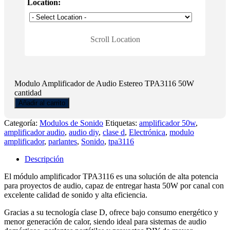
Location:
Scroll Location
Modulo Amplificador de Audio Estereo TPA3116 50W
cantidad
Añadir al carrito
Categoría:
Modulos de Sonido
Etiquetas:
amplificador 50w
,
amplificador audio
,
audio diy
,
clase d
,
Electrónica
,
modulo
amplificador
,
parlantes
,
Sonido
,
tpa3116
Descripción
El módulo amplificador TPA3116 es una solución de alta potencia
para proyectos de audio, capaz de entregar hasta 50W por canal con
excelente calidad de sonido y alta eficiencia.
Gracias a su tecnología clase D, ofrece bajo consumo energético y
menor generación de calor, siendo ideal para sistemas de audio