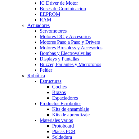
IC Driver de Motor
Buses de Cominicacion
EEPROM
RAM
Actuadores
Servomotores
Motores DC y Accesorios
Motores Paso a Paso y Drivers
Motores Brushless y Accesorios
Bombas y Electrovalvulas
Displays y Pantallas
Buzzer, Parlantes y Microfonos
Peltier
Robótica
Estructuras
Coches
Brazos
Espaciadores
Productos Ecrobotics
Kits de ensamblaje
Kits de aprendizaje
Materiales varios
Protoboard
Placas PCB
Soldadura