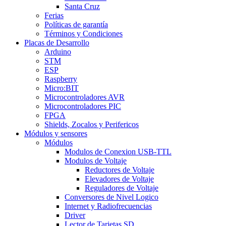
Santa Cruz
Ferias
Políticas de garantía
Términos y Condiciones
Placas de Desarrollo
Arduino
STM
ESP
Raspberry
Micro:BIT
Microcontroladores AVR
Microcontroladores PIC
FPGA
Shields, Zocalos y Perifericos
Módulos y sensores
Módulos
Modulos de Conexion USB-TTL
Modulos de Voltaje
Reductores de Voltaje
Elevadores de Voltaje
Reguladores de Voltaje
Conversores de Nivel Logico
Internet y Radiofrecuencias
Driver
Lector de Tarjetas SD