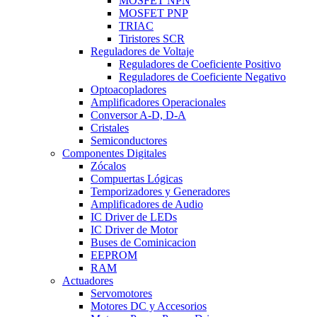
MOSFET NPN
MOSFET PNP
TRIAC
Tiristores SCR
Reguladores de Voltaje
Reguladores de Coeficiente Positivo
Reguladores de Coeficiente Negativo
Optoacopladores
Amplificadores Operacionales
Conversor A-D, D-A
Cristales
Semiconductores
Componentes Digitales
Zócalos
Compuertas Lógicas
Temporizadores y Generadores
Amplificadores de Audio
IC Driver de LEDs
IC Driver de Motor
Buses de Cominicacion
EEPROM
RAM
Actuadores
Servomotores
Motores DC y Accesorios