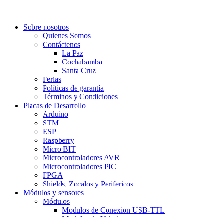
Sobre nosotros
Quienes Somos
Contáctenos
La Paz
Cochabamba
Santa Cruz
Ferias
Políticas de garantía
Términos y Condiciones
Placas de Desarrollo
Arduino
STM
ESP
Raspberry
Micro:BIT
Microcontroladores AVR
Microcontroladores PIC
FPGA
Shields, Zocalos y Perifericos
Módulos y sensores
Módulos
Modulos de Conexion USB-TTL