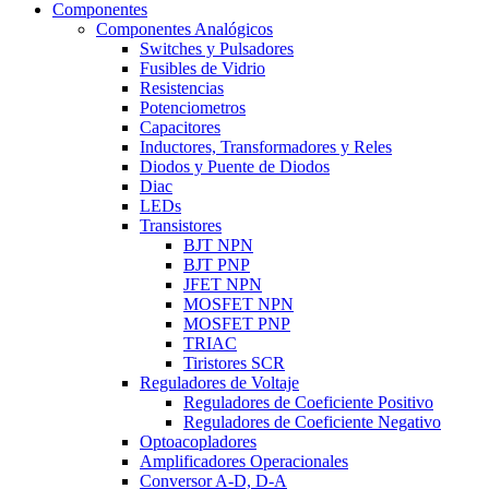
Componentes
Componentes Analógicos
Switches y Pulsadores
Fusibles de Vidrio
Resistencias
Potenciometros
Capacitores
Inductores, Transformadores y Reles
Diodos y Puente de Diodos
Diac
LEDs
Transistores
BJT NPN
BJT PNP
JFET NPN
MOSFET NPN
MOSFET PNP
TRIAC
Tiristores SCR
Reguladores de Voltaje
Reguladores de Coeficiente Positivo
Reguladores de Coeficiente Negativo
Optoacopladores
Amplificadores Operacionales
Conversor A-D, D-A