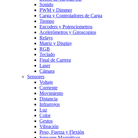
Sonido
PWM y Dimmer
Carga y Controladores de Carga
Tiempo
Encoders y Potenciometros
Acelerómetros y Giroscopios
Relays
Matriz y Display
RGB
Teclado
Final de Carrera
Laser
Cámara
Sensores
Voltaje
Corriente
Movimiento
Distancia
Infrarrojos
Luz
Color
Gestos
Vibración
Peso, Fuerza y Flexión
Sensores Magnéticos