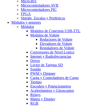
Micro:BIT
Microcontroladores AVR
Microcontroladores PIC
FPGA
Shields, Zocalos y Perifericos
Módulos y sensores
Módulos
Modulos de Conexion USB-TTL
Modulos de Voltaje
Reductores de Voltaje
Elevadores de Voltaje
Reguladores de Voltaje
Conversores de Nivel Logico
Internet y Radiofrecuencias
Driver
Lector de Tarjetas SD
Sonido
PWM y Dimmer
Carga y Controladores de Carga
Tiempo
Encoders y Potenciometros
Acelerómetros y Giroscopios
Relays
Matriz y Display
RGB