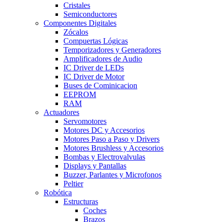
Cristales
Semiconductores
Componentes Digitales
Zócalos
Compuertas Lógicas
Temporizadores y Generadores
Amplificadores de Audio
IC Driver de LEDs
IC Driver de Motor
Buses de Cominicacion
EEPROM
RAM
Actuadores
Servomotores
Motores DC y Accesorios
Motores Paso a Paso y Drivers
Motores Brushless y Accesorios
Bombas y Electrovalvulas
Displays y Pantallas
Buzzer, Parlantes y Microfonos
Peltier
Robótica
Estructuras
Coches
Brazos