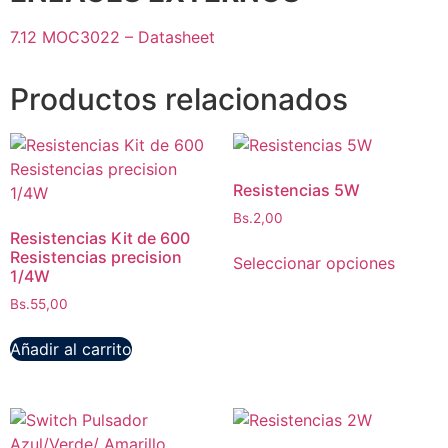
7.12 MOC3022 – Datasheet
Productos relacionados
Resistencias 5W
Bs.
2,00
Resistencias Kit de 600
Este
Resistencias precision
Seleccionar opciones
produc
1/4W
tiene
Bs.
55,00
múltipl
variant
Añadir al carrito
Las
opcion
se
puede