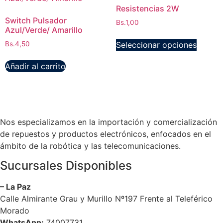
elegir
Resistencias 2W
en
Switch Pulsador
Bs.
1,00
Azul/Verde/ Amarillo
la
Este
página
Seleccionar opciones
Bs.
4,50
produc
de
tiene
Añadir al carrito
produc
múltipl
variant
Las
opcion
se
Nos especializamos en la importación y comercialización
puede
de repuestos y productos electrónicos, enfocados en el
elegir
ámbito de la robótica y las telecomunicaciones.
en
Sucursales Disponibles
la
página
– La Paz
de
Calle Almirante Grau y Murillo Nº197 Frente al Teleférico
produc
Morado
WhatsApp:
74007731