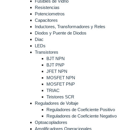
Fusibles de Vidrio
Resistencias
Potenciometros
Capacitores
Inductores, Transformadores y Reles
Diodos y Puente de Diodos
Diac
LEDs
Transistores
BJT NPN
BJT PNP
JFET NPN
MOSFET NPN
MOSFET PNP
TRIAC
Tiristores SCR
Reguladores de Voltaje
Reguladores de Coeficiente Positivo
Reguladores de Coeficiente Negativo
Optoacopladores
Amplificadores Operacionales