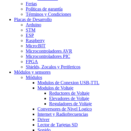
Ferias
Políticas de garantía
Términos y Condiciones
Placas de Desarrollo
Arduino
STM
ESP
Raspberry
Micro:BIT
Microcontroladores AVR
Microcontroladores PIC
FPGA
Shields, Zocalos y Perifericos
Módulos y sensores
Módulos
Modulos de Conexion USB-TTL
Modulos de Voltaje
Reductores de Voltaje
Elevadores de Voltaje
Reguladores de Voltaje
Conversores de Nivel Logico
Internet y Radiofrecuencias
Driver
Lector de Tarjetas SD
Sonido