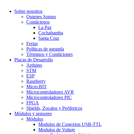
Sobre nosotros
Quienes Somos
Contáctenos
La Paz
Cochabamba
Santa Cruz
Ferias
Políticas de garantía
Términos y Condiciones
Placas de Desarrollo
Arduino
STM
ESP
Raspberry
Micro:BIT
Microcontroladores AVR
Microcontroladores PIC
FPGA
Shields, Zocalos y Perifericos
Módulos y sensores
Módulos
Modulos de Conexion USB-TTL
Modulos de Voltaje