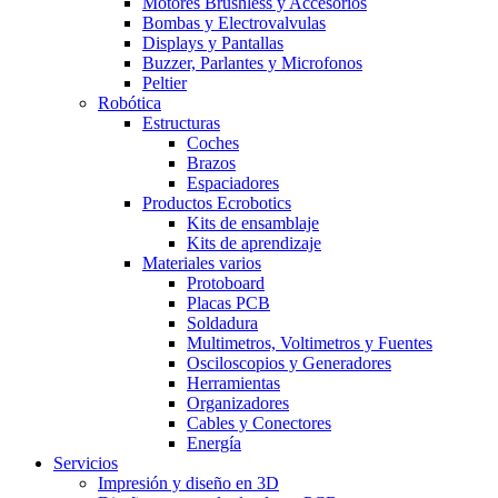
Motores Brushless y Accesorios
Bombas y Electrovalvulas
Displays y Pantallas
Buzzer, Parlantes y Microfonos
Peltier
Robótica
Estructuras
Coches
Brazos
Espaciadores
Productos Ecrobotics
Kits de ensamblaje
Kits de aprendizaje
Materiales varios
Protoboard
Placas PCB
Soldadura
Multimetros, Voltimetros y Fuentes
Osciloscopios y Generadores
Herramientas
Organizadores
Cables y Conectores
Energía
Servicios
Impresión y diseño en 3D