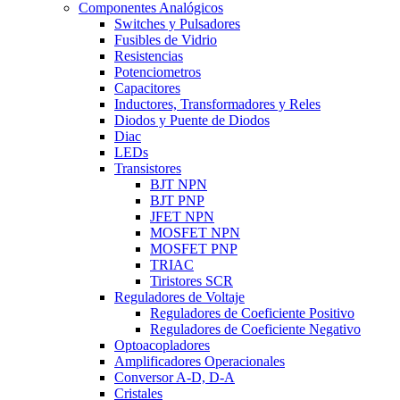
Componentes Analógicos
Switches y Pulsadores
Fusibles de Vidrio
Resistencias
Potenciometros
Capacitores
Inductores, Transformadores y Reles
Diodos y Puente de Diodos
Diac
LEDs
Transistores
BJT NPN
BJT PNP
JFET NPN
MOSFET NPN
MOSFET PNP
TRIAC
Tiristores SCR
Reguladores de Voltaje
Reguladores de Coeficiente Positivo
Reguladores de Coeficiente Negativo
Optoacopladores
Amplificadores Operacionales
Conversor A-D, D-A
Cristales