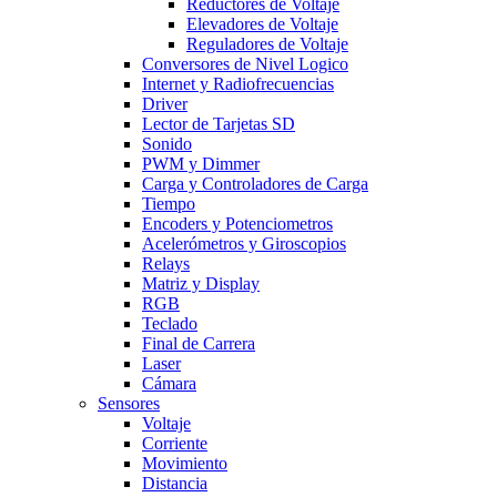
Reductores de Voltaje
Elevadores de Voltaje
Reguladores de Voltaje
Conversores de Nivel Logico
Internet y Radiofrecuencias
Driver
Lector de Tarjetas SD
Sonido
PWM y Dimmer
Carga y Controladores de Carga
Tiempo
Encoders y Potenciometros
Acelerómetros y Giroscopios
Relays
Matriz y Display
RGB
Teclado
Final de Carrera
Laser
Cámara
Sensores
Voltaje
Corriente
Movimiento
Distancia