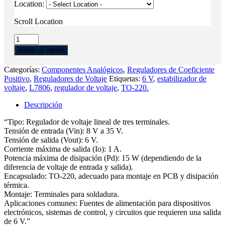
Location:
Scroll Location
L7806
cantidad
Añadir al carrito
Categorías:
Componentes Analógicos
,
Reguladores de Coeficiente
Positivo
,
Reguladores de Voltaje
Etiquetas:
6 V
,
estabilizador de
voltaje
,
L7806
,
regulador de voltaje
,
TO-220.
Descripción
“Tipo: Regulador de voltaje lineal de tres terminales.
Tensión de entrada (Vin): 8 V a 35 V.
Tensión de salida (Vout): 6 V.
Corriente máxima de salida (Io): 1 A.
Potencia máxima de disipación (Pd): 15 W (dependiendo de la
diferencia de voltaje de entrada y salida).
Encapsulado: TO-220, adecuado para montaje en PCB y disipación
térmica.
Montaje: Terminales para soldadura.
Aplicaciones comunes: Fuentes de alimentación para dispositivos
electrónicos, sistemas de control, y circuitos que requieren una salida
de 6 V.”