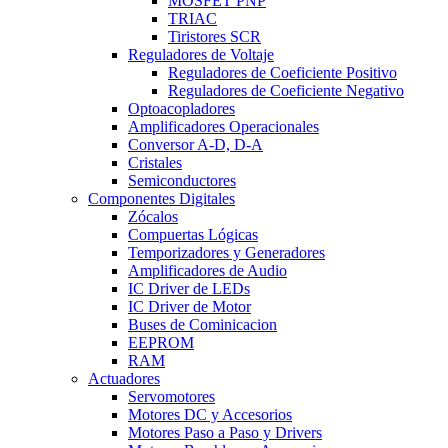
MOSFET PNP
TRIAC
Tiristores SCR
Reguladores de Voltaje
Reguladores de Coeficiente Positivo
Reguladores de Coeficiente Negativo
Optoacopladores
Amplificadores Operacionales
Conversor A-D, D-A
Cristales
Semiconductores
Componentes Digitales
Zócalos
Compuertas Lógicas
Temporizadores y Generadores
Amplificadores de Audio
IC Driver de LEDs
IC Driver de Motor
Buses de Cominicacion
EEPROM
RAM
Actuadores
Servomotores
Motores DC y Accesorios
Motores Paso a Paso y Drivers