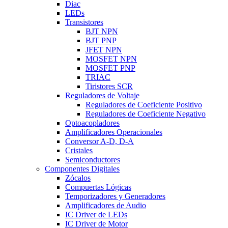
Diac
LEDs
Transistores
BJT NPN
BJT PNP
JFET NPN
MOSFET NPN
MOSFET PNP
TRIAC
Tiristores SCR
Reguladores de Voltaje
Reguladores de Coeficiente Positivo
Reguladores de Coeficiente Negativo
Optoacopladores
Amplificadores Operacionales
Conversor A-D, D-A
Cristales
Semiconductores
Componentes Digitales
Zócalos
Compuertas Lógicas
Temporizadores y Generadores
Amplificadores de Audio
IC Driver de LEDs
IC Driver de Motor