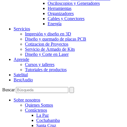
Osciloscopios y Generadores
Herramientas
Organizadores
Cables y Conectores
Energía
Servicios
Impresión y diseño en 3D
Diseño y quemado de placas PCB
Cotizacion de Proyectos
Servicio de Armado de Kits
Diseño y Corte en Laser
Aprende
Cursos y talleres
Tutoriales de productos
Satelital
BestAudio
Buscar
Sobre nosotros
Quienes Somos
Contáctenos
La Paz
Cochabamba
Santa Cruz