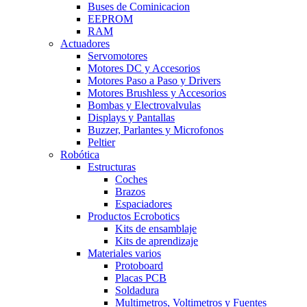
Buses de Cominicacion
EEPROM
RAM
Actuadores
Servomotores
Motores DC y Accesorios
Motores Paso a Paso y Drivers
Motores Brushless y Accesorios
Bombas y Electrovalvulas
Displays y Pantallas
Buzzer, Parlantes y Microfonos
Peltier
Robótica
Estructuras
Coches
Brazos
Espaciadores
Productos Ecrobotics
Kits de ensamblaje
Kits de aprendizaje
Materiales varios
Protoboard
Placas PCB
Soldadura
Multimetros, Voltimetros y Fuentes