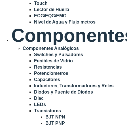
Touch
Lector de Huella
ECG/EQG/EMG
Nivel de Agua y Flujo metros
Componente
Componentes Analógicos
Switches y Pulsadores
Fusibles de Vidrio
Resistencias
Potenciometros
Capacitores
Inductores, Transformadores y Reles
Diodos y Puente de Diodos
Diac
LEDs
Transistores
BJT NPN
BJT PNP