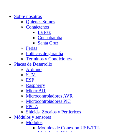
Sobre nosotros
Quienes Somos
Contáctenos
La Paz
Cochabamba
Santa Cruz
Ferias
Políticas de garantía
Términos y Condiciones
Placas de Desarrollo
Arduino
STM
ESP
Raspberry
Micro:BIT
Microcontroladores AVR
Microcontroladores PIC
FPGA
Shields, Zocalos y Perifericos
Módulos y sensores
Módulos
Modulos de Conexion USB-TTL