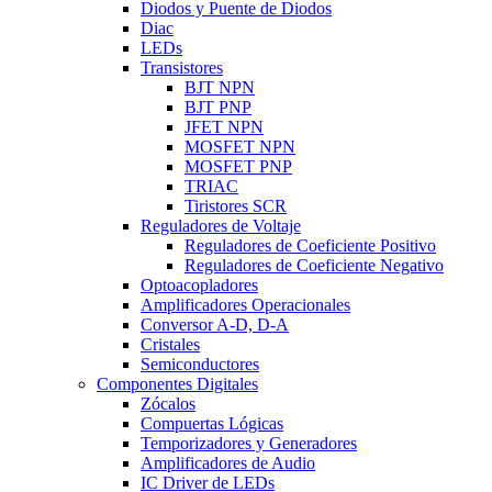
Diodos y Puente de Diodos
Diac
LEDs
Transistores
BJT NPN
BJT PNP
JFET NPN
MOSFET NPN
MOSFET PNP
TRIAC
Tiristores SCR
Reguladores de Voltaje
Reguladores de Coeficiente Positivo
Reguladores de Coeficiente Negativo
Optoacopladores
Amplificadores Operacionales
Conversor A-D, D-A
Cristales
Semiconductores
Componentes Digitales
Zócalos
Compuertas Lógicas
Temporizadores y Generadores
Amplificadores de Audio
IC Driver de LEDs