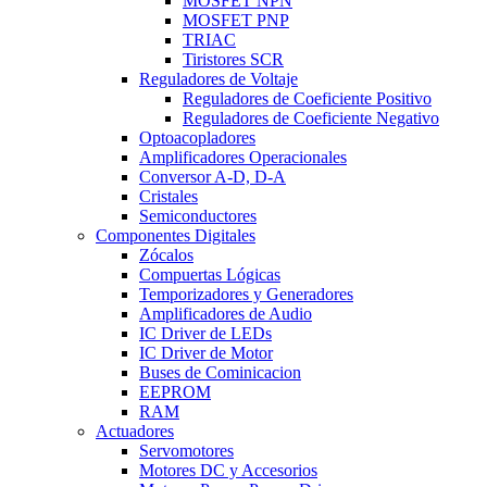
MOSFET NPN
MOSFET PNP
TRIAC
Tiristores SCR
Reguladores de Voltaje
Reguladores de Coeficiente Positivo
Reguladores de Coeficiente Negativo
Optoacopladores
Amplificadores Operacionales
Conversor A-D, D-A
Cristales
Semiconductores
Componentes Digitales
Zócalos
Compuertas Lógicas
Temporizadores y Generadores
Amplificadores de Audio
IC Driver de LEDs
IC Driver de Motor
Buses de Cominicacion
EEPROM
RAM
Actuadores
Servomotores
Motores DC y Accesorios