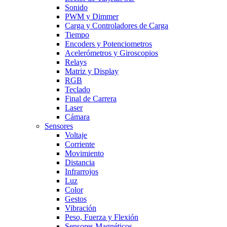
Sonido
PWM y Dimmer
Carga y Controladores de Carga
Tiempo
Encoders y Potenciometros
Acelerómetros y Giroscopios
Relays
Matriz y Display
RGB
Teclado
Final de Carrera
Laser
Cámara
Sensores
Voltaje
Corriente
Movimiento
Distancia
Infrarrojos
Luz
Color
Gestos
Vibración
Peso, Fuerza y Flexión
Sensores Magnéticos