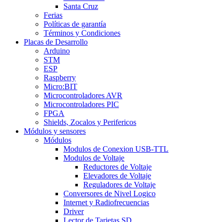
Santa Cruz
Ferias
Políticas de garantía
Términos y Condiciones
Placas de Desarrollo
Arduino
STM
ESP
Raspberry
Micro:BIT
Microcontroladores AVR
Microcontroladores PIC
FPGA
Shields, Zocalos y Perifericos
Módulos y sensores
Módulos
Modulos de Conexion USB-TTL
Modulos de Voltaje
Reductores de Voltaje
Elevadores de Voltaje
Reguladores de Voltaje
Conversores de Nivel Logico
Internet y Radiofrecuencias
Driver
Lector de Tarjetas SD