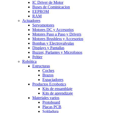
IC Driver de Motor
Buses de Cominicacion
EEPROM
RAM
Actuadores
Servomotores
Motores DC y Accesorios
Motores Paso a Paso y Drivers
Motores Brushless y Accesorios
Bombas y Electrovalvulas
Displays y Pantallas
Buzzer, Parlantes y Microfonos
Peltier
Robótica
Estructuras
Coches
Brazos
Espaciadores
Productos Ecrobotics
Kits de ensamblaje
Kits de aprendizaje
Materiales varios
Protoboard
Placas PCB
Soldadura