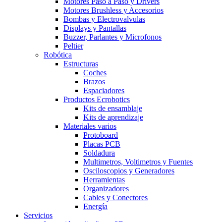
Motores Paso a Paso y Drivers
Motores Brushless y Accesorios
Bombas y Electrovalvulas
Displays y Pantallas
Buzzer, Parlantes y Microfonos
Peltier
Robótica
Estructuras
Coches
Brazos
Espaciadores
Productos Ecrobotics
Kits de ensamblaje
Kits de aprendizaje
Materiales varios
Protoboard
Placas PCB
Soldadura
Multimetros, Voltimetros y Fuentes
Osciloscopios y Generadores
Herramientas
Organizadores
Cables y Conectores
Energía
Servicios