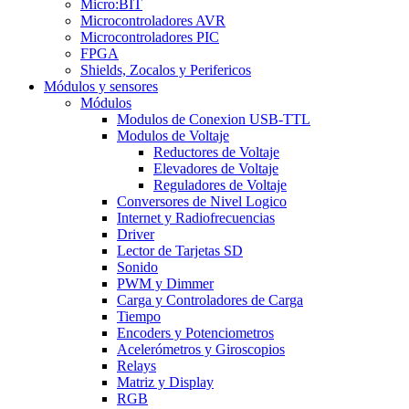
Micro:BIT
Microcontroladores AVR
Microcontroladores PIC
FPGA
Shields, Zocalos y Perifericos
Módulos y sensores
Módulos
Modulos de Conexion USB-TTL
Modulos de Voltaje
Reductores de Voltaje
Elevadores de Voltaje
Reguladores de Voltaje
Conversores de Nivel Logico
Internet y Radiofrecuencias
Driver
Lector de Tarjetas SD
Sonido
PWM y Dimmer
Carga y Controladores de Carga
Tiempo
Encoders y Potenciometros
Acelerómetros y Giroscopios
Relays
Matriz y Display
RGB