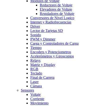
Modulos de Voltaje
Reductores de Voltaje
Elevadores de Voltaje
Reguladores de Voltaje
Conversores de Nivel Logico
Internet y Radiofrecuencias
Driver
Lector de Tarjetas SD
Sonido
PWM y Dimmer
Carga y Controladores de Carga
Tiempo
Encoders y Potenciometros
Acelerómetros y Giroscopios
Relays
Matriz y Display
RGB
Teclado
Final de Carrera
Laser
Cámara
Sensores
Voltaje
Corriente
Movimiento