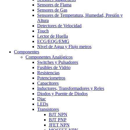
Sensores de Flama
Sensores de Gas
Sensores de Temperatura, Humedad, Presión y
Altura
Detectores de Velocidad
Touch
Lector de Huella
ECG/EQG/EMG
Nivel de Agua y Flujo metros
Componentes
Componentes Analógicos
Switches y Pulsadores
Fusibles de Vidrio
Resistencias
Potenciometros
Capacitores
Inductores, Transformadores y Reles
Diodos y Puente de Diodos
Diac
LEDs
Transistores
BJT NPN
BJT PNP
JFET NPN