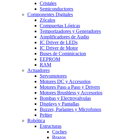
Cristales
Semiconductores
Componentes Digitales
Zócalos
Compuertas Lógicas
Temporizadores y Generadores
Amplificadores de Audio
IC Driver de LEDs
IC Driver de Motor
Buses de Cominicacion
EEPROM
RAM
Actuadores
Servomotores
Motores DC y Accesorios
Motores Paso a Paso y Drivers
Motores Brushless y Accesorios
Bombas y Electrovalvulas
Displays y Pantallas
Buzzer, Parlantes y Microfonos
Peltier
Robótica
Estructuras
Coches
Brazos