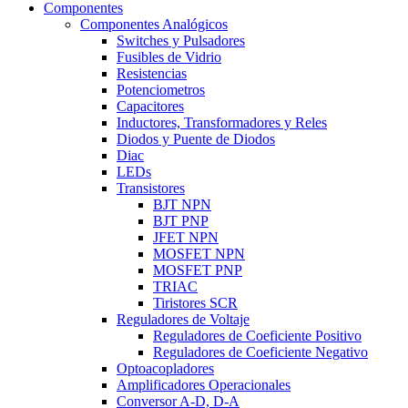
Componentes
Componentes Analógicos
Switches y Pulsadores
Fusibles de Vidrio
Resistencias
Potenciometros
Capacitores
Inductores, Transformadores y Reles
Diodos y Puente de Diodos
Diac
LEDs
Transistores
BJT NPN
BJT PNP
JFET NPN
MOSFET NPN
MOSFET PNP
TRIAC
Tiristores SCR
Reguladores de Voltaje
Reguladores de Coeficiente Positivo
Reguladores de Coeficiente Negativo
Optoacopladores
Amplificadores Operacionales
Conversor A-D, D-A