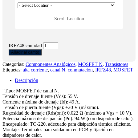
Scroll Location
IRFZ48 cantidad
Añadir al carrito
Categorías:
Componentes Analógicos
,
MOSFET N
,
Transistores
Etiquetas:
alta corriente
,
canal N
,
conmutación
,
IRFZ48
,
MOSFET
Descripción
“Tipo: MOSFET de canal N.
Tensión de drenaje-fuente (Vds): 55 V.
Corriente máxima de drenaje (Id): 49 A.
Tensión de puerta-fuente (Vgs): ±20 V (máximo).
Rugosidad de drenaje (Rds(on)): 0.022 Ω (máximo a Vgs = 10 V).
Potencia máxima de disipación (Pd): 94 W (con disipador de calor).
Encapsulado: TO-220, adecuado para disipación térmica eficiente.
Montaje: Terminales para soldadura en PCB y fijación en
disipadores de calor.