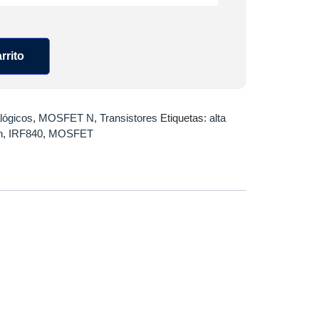
rrito
lógicos
,
MOSFET N
,
Transistores
Etiquetas:
alta
n
,
IRF840
,
MOSFET