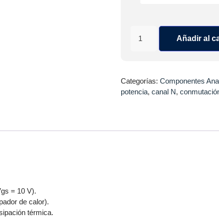
Añadir al ca
Categorías:
Componentes Ana
potencia
,
canal N
,
conmutació
gs = 10 V).
pador de calor).
sipación térmica.