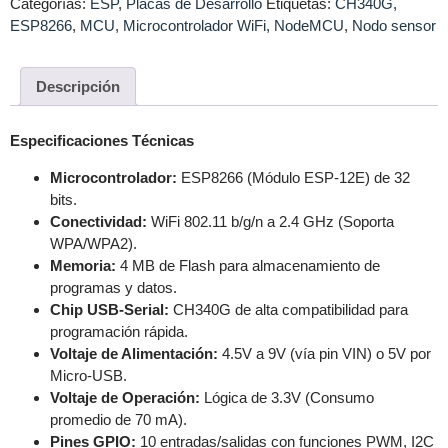
Categorías:
ESP
,
Placas de Desarrollo
Etiquetas:
CH340G
,
ESP8266
,
MCU
,
Microcontrolador WiFi
,
NodeMCU
,
Nodo sensor
Descripción
Especificaciones Técnicas
Microcontrolador:
ESP8266 (Módulo ESP-12E) de 32
bits.
Conectividad:
WiFi 802.11 b/g/n a 2.4 GHz (Soporta
WPA/WPA2).
Memoria:
4 MB de Flash para almacenamiento de
programas y datos.
Chip USB-Serial:
CH340G de alta compatibilidad para
programación rápida.
Voltaje de Alimentación:
4.5V a 9V (vía pin VIN) o 5V por
Micro-USB.
Voltaje de Operación:
Lógica de 3.3V (Consumo
promedio de 70 mA).
Pines GPIO:
10 entradas/salidas con funciones PWM, I2C