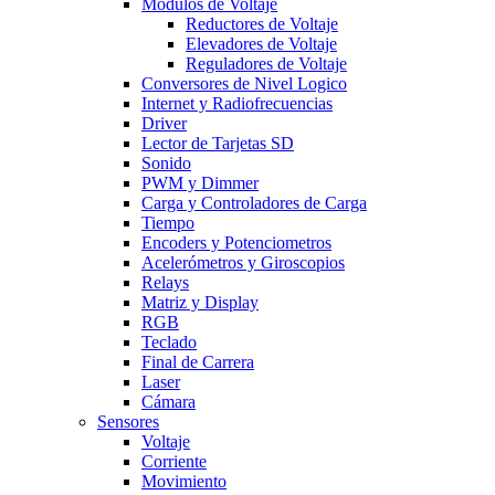
Modulos de Voltaje
Reductores de Voltaje
Elevadores de Voltaje
Reguladores de Voltaje
Conversores de Nivel Logico
Internet y Radiofrecuencias
Driver
Lector de Tarjetas SD
Sonido
PWM y Dimmer
Carga y Controladores de Carga
Tiempo
Encoders y Potenciometros
Acelerómetros y Giroscopios
Relays
Matriz y Display
RGB
Teclado
Final de Carrera
Laser
Cámara
Sensores
Voltaje
Corriente
Movimiento