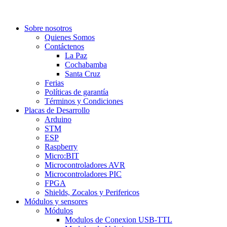
Sobre nosotros
Quienes Somos
Contáctenos
La Paz
Cochabamba
Santa Cruz
Ferias
Políticas de garantía
Términos y Condiciones
Placas de Desarrollo
Arduino
STM
ESP
Raspberry
Micro:BIT
Microcontroladores AVR
Microcontroladores PIC
FPGA
Shields, Zocalos y Perifericos
Módulos y sensores
Módulos
Modulos de Conexion USB-TTL