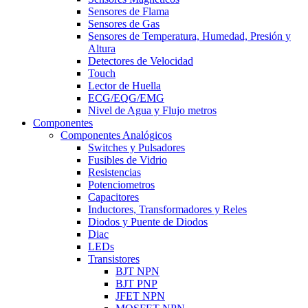
Sensores de Flama
Sensores de Gas
Sensores de Temperatura, Humedad, Presión y
Altura
Detectores de Velocidad
Touch
Lector de Huella
ECG/EQG/EMG
Nivel de Agua y Flujo metros
Componentes
Componentes Analógicos
Switches y Pulsadores
Fusibles de Vidrio
Resistencias
Potenciometros
Capacitores
Inductores, Transformadores y Reles
Diodos y Puente de Diodos
Diac
LEDs
Transistores
BJT NPN
BJT PNP
JFET NPN