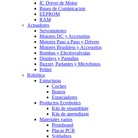
IC Driver de Motor
Buses de Cominicacion
EEPROM
RAM
Actuadores
Servomotores
Motores DC y Accesorios
Motores Paso a Paso y Drivers
Motores Brushless y Accesorios
Bombas y Electrovalvulas
Displays y Pantallas
Buzzer, Parlantes y Microfonos
Peltier
Robótica
Estructuras
Coches
Brazos
Espaciadores
Productos Ecrobotics
Kits de ensamblaje
Kits de aprendizaje
Materiales varios
Protoboard
Placas PCB
Soldadura