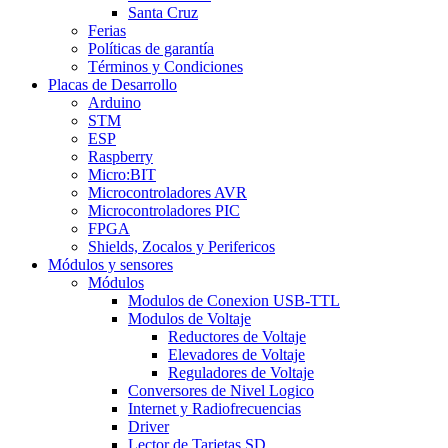
Santa Cruz
Ferias
Políticas de garantía
Términos y Condiciones
Placas de Desarrollo
Arduino
STM
ESP
Raspberry
Micro:BIT
Microcontroladores AVR
Microcontroladores PIC
FPGA
Shields, Zocalos y Perifericos
Módulos y sensores
Módulos
Modulos de Conexion USB-TTL
Modulos de Voltaje
Reductores de Voltaje
Elevadores de Voltaje
Reguladores de Voltaje
Conversores de Nivel Logico
Internet y Radiofrecuencias
Driver
Lector de Tarjetas SD