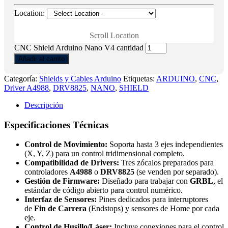
Location:
Scroll Location
CNC Shield Arduino Nano V4 cantidad
Añadir al carrito
Categoría:
Shields y Cables Arduino
Etiquetas:
ARDUINO
,
CNC
,
Driver A4988
,
DRV8825
,
NANO
,
SHIELD
Descripción
Especificaciones Técnicas
Control de Movimiento:
Soporta hasta 3 ejes independientes
(X, Y, Z) para un control tridimensional completo.
Compatibilidad de Drivers:
Tres zócalos preparados para
controladores
A4988
o
DRV8825
(se venden por separado).
Gestión de Firmware:
Diseñado para trabajar con
GRBL
, el
estándar de código abierto para control numérico.
Interfaz de Sensores:
Pines dedicados para interruptores
de
Fin de Carrera
(Endstops) y sensores de Home por cada
eje.
Control de Husillo/Láser:
Incluye conexiones para el control