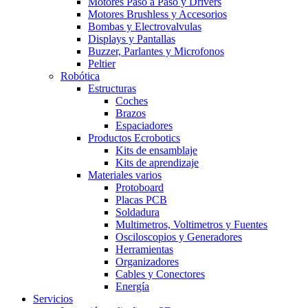
Motores Paso a Paso y Drivers
Motores Brushless y Accesorios
Bombas y Electrovalvulas
Displays y Pantallas
Buzzer, Parlantes y Microfonos
Peltier
Robótica
Estructuras
Coches
Brazos
Espaciadores
Productos Ecrobotics
Kits de ensamblaje
Kits de aprendizaje
Materiales varios
Protoboard
Placas PCB
Soldadura
Multimetros, Voltimetros y Fuentes
Osciloscopios y Generadores
Herramientas
Organizadores
Cables y Conectores
Energía
Servicios