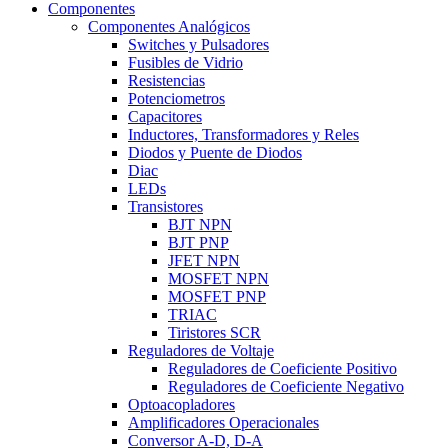
Componentes
Componentes Analógicos
Switches y Pulsadores
Fusibles de Vidrio
Resistencias
Potenciometros
Capacitores
Inductores, Transformadores y Reles
Diodos y Puente de Diodos
Diac
LEDs
Transistores
BJT NPN
BJT PNP
JFET NPN
MOSFET NPN
MOSFET PNP
TRIAC
Tiristores SCR
Reguladores de Voltaje
Reguladores de Coeficiente Positivo
Reguladores de Coeficiente Negativo
Optoacopladores
Amplificadores Operacionales
Conversor A-D, D-A