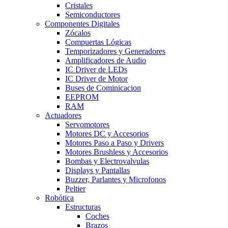
Cristales
Semiconductores
Componentes Digitales
Zócalos
Compuertas Lógicas
Temporizadores y Generadores
Amplificadores de Audio
IC Driver de LEDs
IC Driver de Motor
Buses de Cominicacion
EEPROM
RAM
Actuadores
Servomotores
Motores DC y Accesorios
Motores Paso a Paso y Drivers
Motores Brushless y Accesorios
Bombas y Electrovalvulas
Displays y Pantallas
Buzzer, Parlantes y Microfonos
Peltier
Robótica
Estructuras
Coches
Brazos