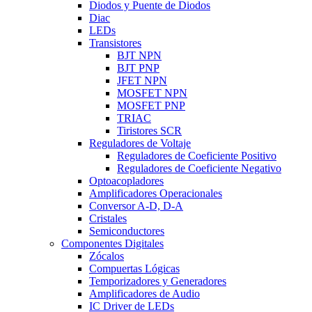
Diodos y Puente de Diodos
Diac
LEDs
Transistores
BJT NPN
BJT PNP
JFET NPN
MOSFET NPN
MOSFET PNP
TRIAC
Tiristores SCR
Reguladores de Voltaje
Reguladores de Coeficiente Positivo
Reguladores de Coeficiente Negativo
Optoacopladores
Amplificadores Operacionales
Conversor A-D, D-A
Cristales
Semiconductores
Componentes Digitales
Zócalos
Compuertas Lógicas
Temporizadores y Generadores
Amplificadores de Audio
IC Driver de LEDs