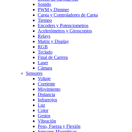
Sonido
PWM y Dimmer
Carga y Controladores de Carga
Tiempo
Encoders y Potenciometros
Acelerómetros y Giroscopios
Relays
Matriz y Display
RGB
Teclado
Final de Carrera
Laser
Cámara
Sensores
Voltaje
Corriente
Movimiento
Distancia
Infrarrojos
Luz
Color
Gestos
Vibración
Peso, Fuerza y Flexión
Sensores Magnéticos