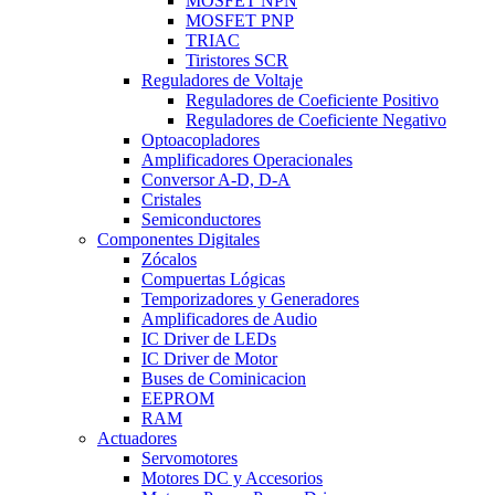
MOSFET NPN
MOSFET PNP
TRIAC
Tiristores SCR
Reguladores de Voltaje
Reguladores de Coeficiente Positivo
Reguladores de Coeficiente Negativo
Optoacopladores
Amplificadores Operacionales
Conversor A-D, D-A
Cristales
Semiconductores
Componentes Digitales
Zócalos
Compuertas Lógicas
Temporizadores y Generadores
Amplificadores de Audio
IC Driver de LEDs
IC Driver de Motor
Buses de Cominicacion
EEPROM
RAM
Actuadores
Servomotores
Motores DC y Accesorios