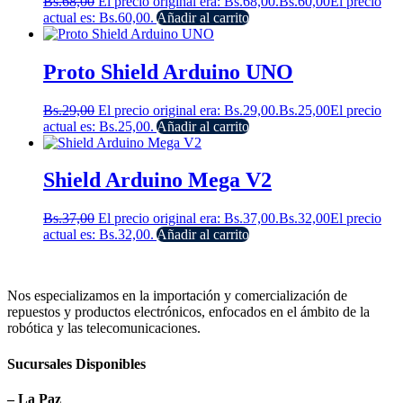
Bs.
68,00
El precio original era: Bs.68,00.
Bs.
60,00
El precio
actual es: Bs.60,00.
Añadir al carrito
Proto Shield Arduino UNO
Bs.
29,00
El precio original era: Bs.29,00.
Bs.
25,00
El precio
actual es: Bs.25,00.
Añadir al carrito
Shield Arduino Mega V2
Bs.
37,00
El precio original era: Bs.37,00.
Bs.
32,00
El precio
actual es: Bs.32,00.
Añadir al carrito
Nos especializamos en la importación y comercialización de
repuestos y productos electrónicos, enfocados en el ámbito de la
robótica y las telecomunicaciones.
Sucursales Disponibles
– La Paz