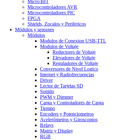
Micro:BIT
Microcontroladores AVR
Microcontroladores PIC
FPGA
Shields, Zocalos y Perifericos
Módulos y sensores
Módulos
Modulos de Conexion USB-TTL
Modulos de Voltaje
Reductores de Voltaje
Elevadores de Voltaje
Reguladores de Voltaje
Conversores de Nivel Logico
Internet y Radiofrecuencias
Driver
Lector de Tarjetas SD
Sonido
PWM y Dimmer
Carga y Controladores de Carga
Tiempo
Encoders y Potenciometros
Acelerómetros y Giroscopios
Relays
Matriz y Display
RGB