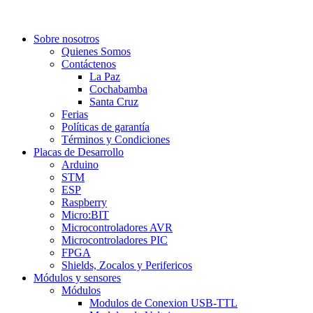
Sobre nosotros
Quienes Somos
Contáctenos
La Paz
Cochabamba
Santa Cruz
Ferias
Políticas de garantía
Términos y Condiciones
Placas de Desarrollo
Arduino
STM
ESP
Raspberry
Micro:BIT
Microcontroladores AVR
Microcontroladores PIC
FPGA
Shields, Zocalos y Perifericos
Módulos y sensores
Módulos
Modulos de Conexion USB-TTL