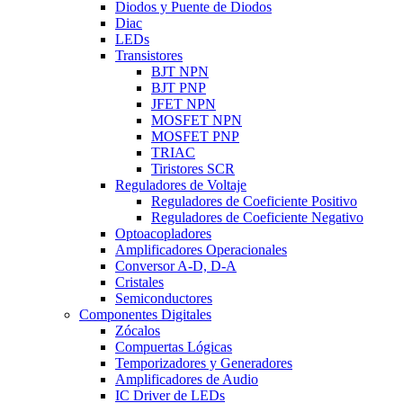
Diodos y Puente de Diodos
Diac
LEDs
Transistores
BJT NPN
BJT PNP
JFET NPN
MOSFET NPN
MOSFET PNP
TRIAC
Tiristores SCR
Reguladores de Voltaje
Reguladores de Coeficiente Positivo
Reguladores de Coeficiente Negativo
Optoacopladores
Amplificadores Operacionales
Conversor A-D, D-A
Cristales
Semiconductores
Componentes Digitales
Zócalos
Compuertas Lógicas
Temporizadores y Generadores
Amplificadores de Audio
IC Driver de LEDs