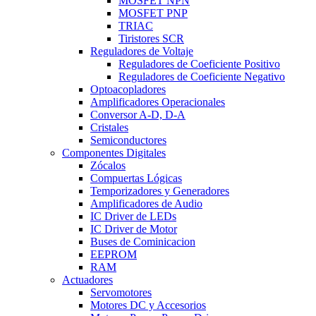
MOSFET NPN
MOSFET PNP
TRIAC
Tiristores SCR
Reguladores de Voltaje
Reguladores de Coeficiente Positivo
Reguladores de Coeficiente Negativo
Optoacopladores
Amplificadores Operacionales
Conversor A-D, D-A
Cristales
Semiconductores
Componentes Digitales
Zócalos
Compuertas Lógicas
Temporizadores y Generadores
Amplificadores de Audio
IC Driver de LEDs
IC Driver de Motor
Buses de Cominicacion
EEPROM
RAM
Actuadores
Servomotores
Motores DC y Accesorios