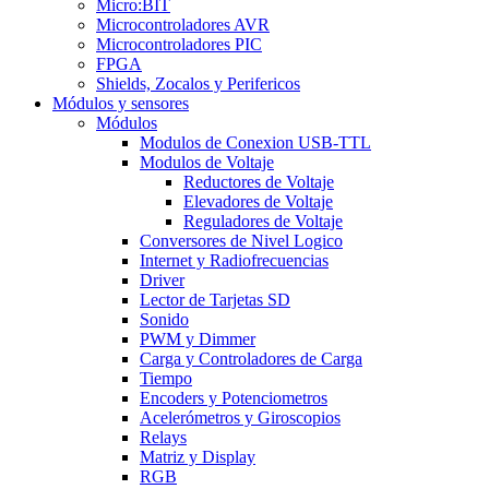
Micro:BIT
Microcontroladores AVR
Microcontroladores PIC
FPGA
Shields, Zocalos y Perifericos
Módulos y sensores
Módulos
Modulos de Conexion USB-TTL
Modulos de Voltaje
Reductores de Voltaje
Elevadores de Voltaje
Reguladores de Voltaje
Conversores de Nivel Logico
Internet y Radiofrecuencias
Driver
Lector de Tarjetas SD
Sonido
PWM y Dimmer
Carga y Controladores de Carga
Tiempo
Encoders y Potenciometros
Acelerómetros y Giroscopios
Relays
Matriz y Display
RGB