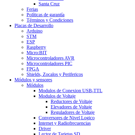
Santa Cruz
Ferias
Políticas de garantía
Términos y Condiciones
Placas de Desarrollo
Arduino
STM
ESP
Raspberry
Micro:BIT
Microcontroladores AVR
Microcontroladores PIC
FPGA
Shields, Zocalos y Perifericos
Módulos y sensores
Módulos
Modulos de Conexion USB-TTL
Modulos de Voltaje
Reductores de Voltaje
Elevadores de Voltaje
Reguladores de Voltaje
Conversores de Nivel Logico
Internet y Radiofrecuencias
Driver
Lector de Tarjetas SD