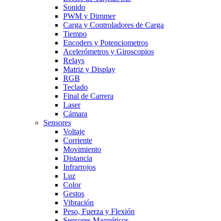
Sonido
PWM y Dimmer
Carga y Controladores de Carga
Tiempo
Encoders y Potenciometros
Acelerómetros y Giroscopios
Relays
Matriz y Display
RGB
Teclado
Final de Carrera
Laser
Cámara
Sensores
Voltaje
Corriente
Movimiento
Distancia
Infrarrojos
Luz
Color
Gestos
Vibración
Peso, Fuerza y Flexión
Sensores Magnéticos