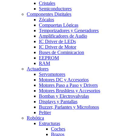
Cristales
Semiconductores
Componentes Digitales
Zócalos
Compuertas Lógicas
Temporizadores y Generadores
Amplificadores de Audio
IC Driver de LEDs
IC Driver de Motor
Buses de Cominicacion
EEPROM
RAM
Actuadores
Servomotores
Motores DC y Accesorios
Motores Paso a Paso y Drivers
Motores Brushless y Accesorios
Bombas y Electrovalvulas
Displays y Pantallas
Buzzer, Parlantes y Microfonos
Peltier
Robótica
Estructuras
Coches
Brazos