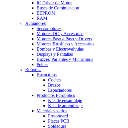
IC Driver de Motor
Buses de Cominicacion
EEPROM
RAM
Actuadores
Servomotores
Motores DC y Accesorios
Motores Paso a Paso y Drivers
Motores Brushless y Accesorios
Bombas y Electrovalvulas
Displays y Pantallas
Buzzer, Parlantes y Microfonos
Peltier
Robótica
Estructuras
Coches
Brazos
Espaciadores
Productos Ecrobotics
Kits de ensamblaje
Kits de aprendizaje
Materiales varios
Protoboard
Placas PCB
Soldadura