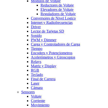
Modulos de Voltaje
Reductores de Voltaje
Elevadores de Voltaje
Reguladores de Voltaje
Conversores de Nivel Logico
Internet y Radiofrecuencias
Driver
Lector de Tarjetas SD
Sonido
PWM y Dimmer
Carga y Controladores de Carga
Tiempo
Encoders y Potenciometros
Acelerómetros y Giroscopios
Relays
Matriz y Display
RGB
Teclado
Final de Carrera
Laser
Cámara
Sensores
Voltaje
Corriente
Movimiento