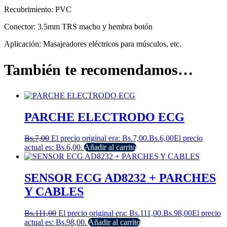
Recubrimiento: PVC
Conector: 3.5mm TRS macho y hembra botón
Aplicación: Masajeadores eléctricos para músculos, etc.
También te recomendamos…
PARCHE ELECTRODO ECG
Bs.
7,00
El precio original era: Bs.7,00.
Bs.
6,00
El precio
actual es: Bs.6,00.
Añadir al carrito
SENSOR ECG AD8232 + PARCHES
Y CABLES
Bs.
111,00
El precio original era: Bs.111,00.
Bs.
98,00
El precio
actual es: Bs.98,00.
Añadir al carrito