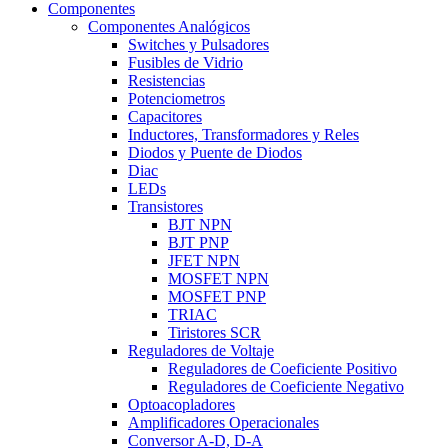
Componentes
Componentes Analógicos
Switches y Pulsadores
Fusibles de Vidrio
Resistencias
Potenciometros
Capacitores
Inductores, Transformadores y Reles
Diodos y Puente de Diodos
Diac
LEDs
Transistores
BJT NPN
BJT PNP
JFET NPN
MOSFET NPN
MOSFET PNP
TRIAC
Tiristores SCR
Reguladores de Voltaje
Reguladores de Coeficiente Positivo
Reguladores de Coeficiente Negativo
Optoacopladores
Amplificadores Operacionales
Conversor A-D, D-A