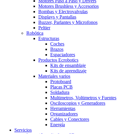
Motores Paso a Paso y Drivers
Motores Brushless y Accesorios
Bombas y Electrovalvulas
Displays y Pantallas
Buzzer, Parlantes y Microfonos
Peltier
Robótica
Estructuras
Coches
Brazos
Espaciadores
Productos Ecrobotics
Kits de ensamblaje
Kits de aprendizaje
Materiales varios
Protoboard
Placas PCB
Soldadura
Multimetros, Voltimetros y Fuentes
Osciloscopios y Generadores
Herramientas
Organizadores
Cables y Conectores
Energía
Servicios