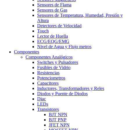
Sensores de Flama
Sensores de Gas
Sensores de Temperatura, Humedad, Presión y
Altura
Detectores de Velocidad
Touch
Lector de Huella
ECG/EQG/EMG
Nivel de Agua y Flujo metros
Componentes
Componentes Analógicos
Switches y Pulsadores
Fusibles de Vidrio
Resistencias
Potenciometros
Capacitores
Inductores, Transformadores y Reles
Diodos y Puente de Diodos
Diac
LEDs
Transistores
BJT NPN
BJT PNP
JFET NPN