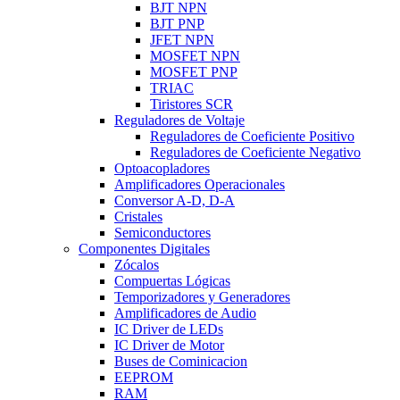
BJT NPN
BJT PNP
JFET NPN
MOSFET NPN
MOSFET PNP
TRIAC
Tiristores SCR
Reguladores de Voltaje
Reguladores de Coeficiente Positivo
Reguladores de Coeficiente Negativo
Optoacopladores
Amplificadores Operacionales
Conversor A-D, D-A
Cristales
Semiconductores
Componentes Digitales
Zócalos
Compuertas Lógicas
Temporizadores y Generadores
Amplificadores de Audio
IC Driver de LEDs
IC Driver de Motor
Buses de Cominicacion
EEPROM
RAM