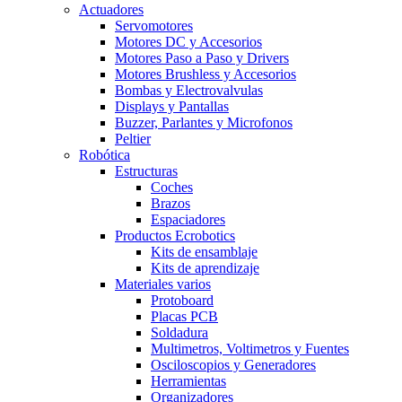
Actuadores
Servomotores
Motores DC y Accesorios
Motores Paso a Paso y Drivers
Motores Brushless y Accesorios
Bombas y Electrovalvulas
Displays y Pantallas
Buzzer, Parlantes y Microfonos
Peltier
Robótica
Estructuras
Coches
Brazos
Espaciadores
Productos Ecrobotics
Kits de ensamblaje
Kits de aprendizaje
Materiales varios
Protoboard
Placas PCB
Soldadura
Multimetros, Voltimetros y Fuentes
Osciloscopios y Generadores
Herramientas
Organizadores