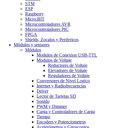
STM
ESP
Raspberry
Micro:BIT
Microcontroladores AVR
Microcontroladores PIC
FPGA
Shields, Zocalos y Perifericos
Módulos y sensores
Módulos
Modulos de Conexion USB-TTL
Modulos de Voltaje
Reductores de Voltaje
Elevadores de Voltaje
Reguladores de Voltaje
Conversores de Nivel Logico
Internet y Radiofrecuencias
Driver
Lector de Tarjetas SD
Sonido
PWM y Dimmer
Carga y Controladores de Carga
Tiempo
Encoders y Potenciometros
Acelerómetros y Giroscopios