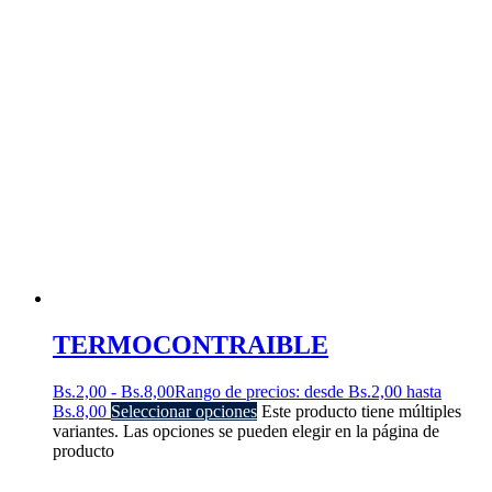
TERMOCONTRAIBLE
Bs.
2,00
-
Bs.
8,00
Rango de precios: desde Bs.2,00 hasta
Bs.8,00
Seleccionar opciones
Este producto tiene múltiples
variantes. Las opciones se pueden elegir en la página de
producto