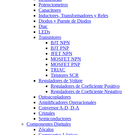
Potenciometros
Capacitores
Inductores, Transformadores y Reles
Diodos y Puente de Diodos
Diac
LEDs
Transistores
BJT NPN
BJT PNP
JFET NPN
MOSFET NPN
MOSFET PNP
TRIAC
Tiristores SCR
Reguladores de Voltaje
Reguladores de Coeficiente Positivo
Reguladores de Coeficiente Negativo
Optoacopladores
Amplificadores Operacionales
Conversor A-D, D-A
Cristales
Semiconductores
Componentes Digitales
Zócalos
Compuertas Lógicas