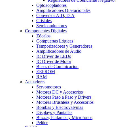
Reguladores de Coeficiente Negativo
Optoacopladores
Amplificadores Operacionales
Conversor A-D, D-A
Cristales
Semiconductores
Componentes Digitales
Zócalos
Compuertas Lógicas
Temporizadores y Generadores
Amplificadores de Audio
IC Driver de LEDs
IC Driver de Motor
Buses de Cominicacion
EEPROM
RAM
Actuadores
Servomotores
Motores DC y Accesorios
Motores Paso a Paso y Drivers
Motores Brushless y Accesorios
Bombas y Electrovalvulas
Displays y Pantallas
Buzzer, Parlantes y Microfonos
Peltier