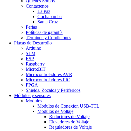
Quienes Somos
Contáctenos
La Paz
Cochabamba
Santa Cruz
Ferias
Políticas de garantía
Términos y Condiciones
Placas de Desarrollo
Arduino
STM
ESP
Raspberry
Micro:BIT
Microcontroladores AVR
Microcontroladores PIC
FPGA
Shields, Zocalos y Perifericos
Módulos y sensores
Módulos
Modulos de Conexion USB-TTL
Modulos de Voltaje
Reductores de Voltaje
Elevadores de Voltaje
Reguladores de Voltaje