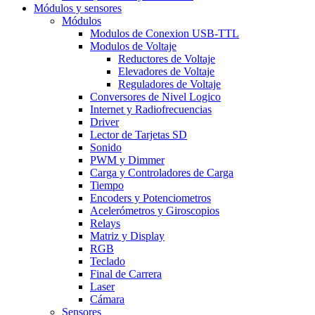
Módulos y sensores
Módulos
Modulos de Conexion USB-TTL
Modulos de Voltaje
Reductores de Voltaje
Elevadores de Voltaje
Reguladores de Voltaje
Conversores de Nivel Logico
Internet y Radiofrecuencias
Driver
Lector de Tarjetas SD
Sonido
PWM y Dimmer
Carga y Controladores de Carga
Tiempo
Encoders y Potenciometros
Acelerómetros y Giroscopios
Relays
Matriz y Display
RGB
Teclado
Final de Carrera
Laser
Cámara
Sensores