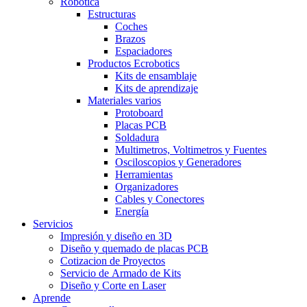
Robótica
Estructuras
Coches
Brazos
Espaciadores
Productos Ecrobotics
Kits de ensamblaje
Kits de aprendizaje
Materiales varios
Protoboard
Placas PCB
Soldadura
Multimetros, Voltimetros y Fuentes
Osciloscopios y Generadores
Herramientas
Organizadores
Cables y Conectores
Energía
Servicios
Impresión y diseño en 3D
Diseño y quemado de placas PCB
Cotizacion de Proyectos
Servicio de Armado de Kits
Diseño y Corte en Laser
Aprende