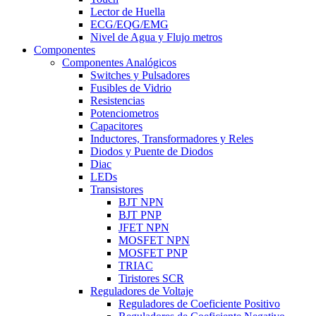
Lector de Huella
ECG/EQG/EMG
Nivel de Agua y Flujo metros
Componentes
Componentes Analógicos
Switches y Pulsadores
Fusibles de Vidrio
Resistencias
Potenciometros
Capacitores
Inductores, Transformadores y Reles
Diodos y Puente de Diodos
Diac
LEDs
Transistores
BJT NPN
BJT PNP
JFET NPN
MOSFET NPN
MOSFET PNP
TRIAC
Tiristores SCR
Reguladores de Voltaje
Reguladores de Coeficiente Positivo