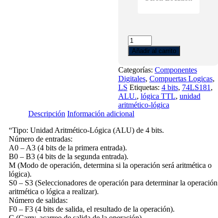
74LS181
cantidad
Añadir al carrito
Categorías:
Componentes
Digitales
,
Compuertas Logicas
,
LS
Etiquetas:
4 bits
,
74LS181
,
ALU.
,
lógica TTL
,
unidad
aritmético-lógica
Descripción
Información adicional
“Tipo: Unidad Aritmético-Lógica (ALU) de 4 bits.
Número de entradas:
A0 – A3 (4 bits de la primera entrada).
B0 – B3 (4 bits de la segunda entrada).
M (Modo de operación, determina si la operación será aritmética o
lógica).
S0 – S3 (Seleccionadores de operación para determinar la operación
aritmética o lógica a realizar).
Número de salidas:
F0 – F3 (4 bits de salida, el resultado de la operación).
C (Carry, acarreo de salida de la operación).