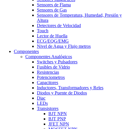
Sensores de Flama
Sensores de Gas
Sensores de Temperatura, Humedad, Presión y
Altura
Detectores de Velocidad
Touch
Lector de Huella
ECG/EQG/EMG
Nivel de Agua y Flujo metros
Componentes
Componentes Analógicos
Switches y Pulsadores
Fusibles de Vidrio
Resistencias
Potenciometros
Capacitores
Inductores, Transformadores y Reles
Diodos y Puente de Diodos
Diac
LEDs
Transistores
BJT NPN
BJT PNP
JFET NPN