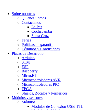
Sobre nosotros
Quienes Somos
Contáctenos
La Paz
Cochabamba
Santa Cruz
Ferias
Políticas de garantía
Términos y Condiciones
Placas de Desarrollo
Arduino
STM
ESP
Raspberry
Micro:BIT
Microcontroladores AVR
Microcontroladores PIC
FPGA
Shields, Zocalos y Perifericos
Módulos y sensores
Módulos
Modulos de Conexion USB-TTL