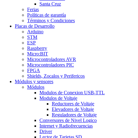
Santa Cruz
Ferias
Políticas de garantía
Términos y Condiciones
Placas de Desarrollo
Arduino
STM
ESP
Raspberry
Micro:BIT
Microcontroladores AVR
Microcontroladores PIC
FPGA
Shields, Zocalos y Perifericos
Módulos y sensores
Módulos
Modulos de Conexion USB-TTL
Modulos de Voltaje
Reductores de Voltaje
Elevadores de Voltaje
Reguladores de Voltaje
Conversores de Nivel Logico
Internet y Radiofrecuencias
Driver
Lector de Tarjetas SD