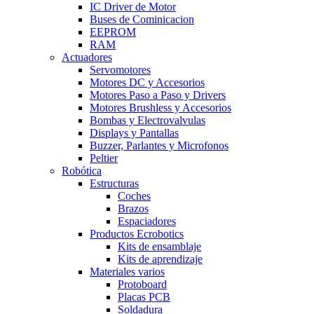
IC Driver de Motor
Buses de Cominicacion
EEPROM
RAM
Actuadores
Servomotores
Motores DC y Accesorios
Motores Paso a Paso y Drivers
Motores Brushless y Accesorios
Bombas y Electrovalvulas
Displays y Pantallas
Buzzer, Parlantes y Microfonos
Peltier
Robótica
Estructuras
Coches
Brazos
Espaciadores
Productos Ecrobotics
Kits de ensamblaje
Kits de aprendizaje
Materiales varios
Protoboard
Placas PCB
Soldadura