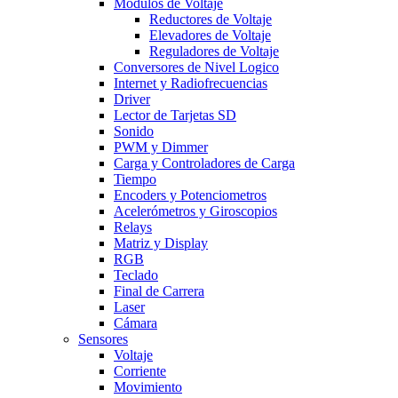
Modulos de Voltaje
Reductores de Voltaje
Elevadores de Voltaje
Reguladores de Voltaje
Conversores de Nivel Logico
Internet y Radiofrecuencias
Driver
Lector de Tarjetas SD
Sonido
PWM y Dimmer
Carga y Controladores de Carga
Tiempo
Encoders y Potenciometros
Acelerómetros y Giroscopios
Relays
Matriz y Display
RGB
Teclado
Final de Carrera
Laser
Cámara
Sensores
Voltaje
Corriente
Movimiento