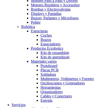
Motores Paso a Paso y Drivers
Motores Brushless y Accesorios
Bombas y Electrovalvulas
Displays y Pantallas
Buzzer, Parlantes y Microfonos
Peltier
Robótica
Estructuras
Coches
Brazos
Espaciadores
Productos Ecrobotics
Kits de ensamblaje
Kits de aprendizaje
Materiales varios
Protoboard
Placas PCB
Soldadura
Multimetros, Voltimetros y Fuentes
Osciloscopios y Generadores
Herramientas
Organizadores
Cables y Conectores
Energía
Servicios