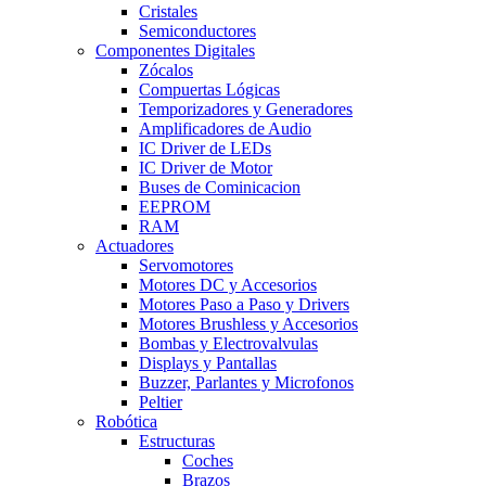
Cristales
Semiconductores
Componentes Digitales
Zócalos
Compuertas Lógicas
Temporizadores y Generadores
Amplificadores de Audio
IC Driver de LEDs
IC Driver de Motor
Buses de Cominicacion
EEPROM
RAM
Actuadores
Servomotores
Motores DC y Accesorios
Motores Paso a Paso y Drivers
Motores Brushless y Accesorios
Bombas y Electrovalvulas
Displays y Pantallas
Buzzer, Parlantes y Microfonos
Peltier
Robótica
Estructuras
Coches
Brazos