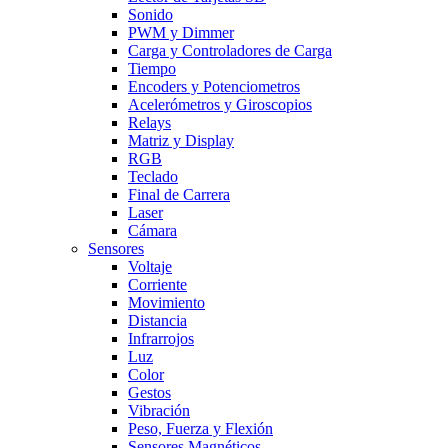
Sonido
PWM y Dimmer
Carga y Controladores de Carga
Tiempo
Encoders y Potenciometros
Acelerómetros y Giroscopios
Relays
Matriz y Display
RGB
Teclado
Final de Carrera
Laser
Cámara
Sensores
Voltaje
Corriente
Movimiento
Distancia
Infrarrojos
Luz
Color
Gestos
Vibración
Peso, Fuerza y Flexión
Sensores Magnéticos