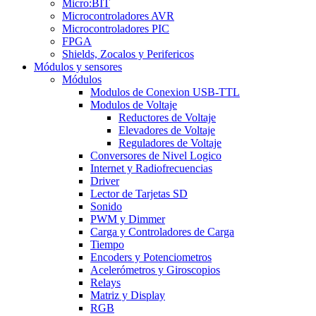
Micro:BIT
Microcontroladores AVR
Microcontroladores PIC
FPGA
Shields, Zocalos y Perifericos
Módulos y sensores
Módulos
Modulos de Conexion USB-TTL
Modulos de Voltaje
Reductores de Voltaje
Elevadores de Voltaje
Reguladores de Voltaje
Conversores de Nivel Logico
Internet y Radiofrecuencias
Driver
Lector de Tarjetas SD
Sonido
PWM y Dimmer
Carga y Controladores de Carga
Tiempo
Encoders y Potenciometros
Acelerómetros y Giroscopios
Relays
Matriz y Display
RGB