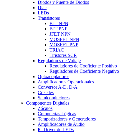
Diodos y Puente de Diodos
Diac
LEDs
Transistores
BJT NPN
BJT PNP
JFET NPN
MOSFET NPN
MOSFET PNP
TRIAC
Tiristores SCR
Reguladores de Voltaje
Reguladores de Coeficiente Positivo
Reguladores de Coeficiente Negativo
Optoacopladores
Amplificadores Operacionales
Conversor A-D, D-A
Cristales
Semiconductores
Componentes Digitales
Zócalos
Compuertas Lógicas
Temporizadores y Generadores
Amplificadores de Audio
IC Driver de LEDs