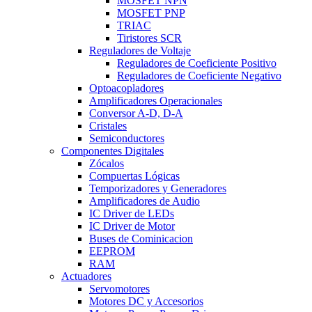
MOSFET NPN
MOSFET PNP
TRIAC
Tiristores SCR
Reguladores de Voltaje
Reguladores de Coeficiente Positivo
Reguladores de Coeficiente Negativo
Optoacopladores
Amplificadores Operacionales
Conversor A-D, D-A
Cristales
Semiconductores
Componentes Digitales
Zócalos
Compuertas Lógicas
Temporizadores y Generadores
Amplificadores de Audio
IC Driver de LEDs
IC Driver de Motor
Buses de Cominicacion
EEPROM
RAM
Actuadores
Servomotores
Motores DC y Accesorios