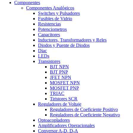
Componentes
Componentes Analógicos
Switches y Pulsadores
Fusibles de Vidrio
Resistencias
Potenciometros
Capacitores
Inductores, Transformadores y Reles
Diodos y Puente de Diodos
Diac
LEDs
Transistores
BJT NPN
BJT PNP
JFET NPN
MOSFET NPN
MOSFET PNP
TRIAC
Tiristores SCR
Reguladores de Voltaje
Reguladores de Coeficiente Positivo
Reguladores de Coeficiente Negativo
Optoacopladores
Amplificadores Operacionales
Conversor A-D, D-A