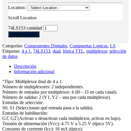
Location:
Scroll Location
74LS153 cantidad
Añadir al carrito
Categorías:
Componentes Digitales
,
Compuertas Logicas
,
LS
Etiquetas:
4 a 1
,
74LS153
,
dual
,
lógica TTL
,
multiplexor
,
selección
de datos
Descripción
Información adicional
“Tipo: Multiplexor dual de 4 a 1.
Número de multiplexores: 2 independientes.
Número de entradas por multiplexor: 4 (I0 – I3 en cada canal).
Número de salidas: 2 (Y1, Y2 – una por cada multiplexor).
Entradas de selección:
S0, S1 (Seleccionan qué entrada pasa a la salida).
Entradas de habilitación:
G1̅, G2̅ (Activan o desactivan cada multiplexor, activas en bajo).
Tensión de alimentación (Vcc): 4.75 V a 5.25 V (típico 5V).
Consumo de corriente (Icc): 16 mA (típico).