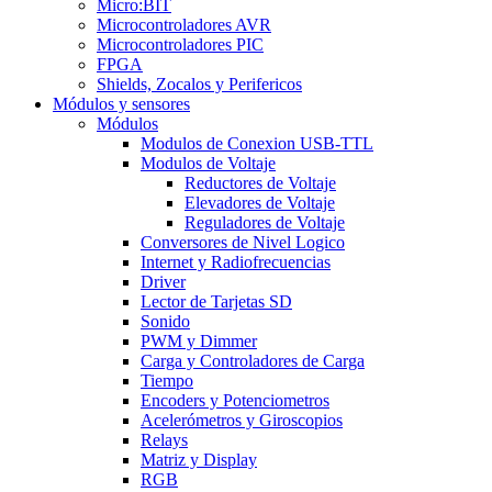
Micro:BIT
Microcontroladores AVR
Microcontroladores PIC
FPGA
Shields, Zocalos y Perifericos
Módulos y sensores
Módulos
Modulos de Conexion USB-TTL
Modulos de Voltaje
Reductores de Voltaje
Elevadores de Voltaje
Reguladores de Voltaje
Conversores de Nivel Logico
Internet y Radiofrecuencias
Driver
Lector de Tarjetas SD
Sonido
PWM y Dimmer
Carga y Controladores de Carga
Tiempo
Encoders y Potenciometros
Acelerómetros y Giroscopios
Relays
Matriz y Display
RGB