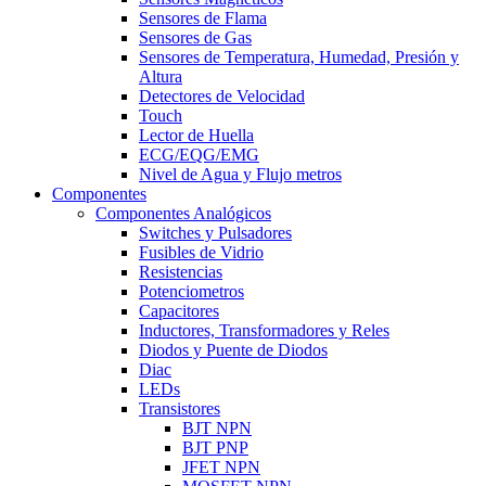
Sensores de Flama
Sensores de Gas
Sensores de Temperatura, Humedad, Presión y
Altura
Detectores de Velocidad
Touch
Lector de Huella
ECG/EQG/EMG
Nivel de Agua y Flujo metros
Componentes
Componentes Analógicos
Switches y Pulsadores
Fusibles de Vidrio
Resistencias
Potenciometros
Capacitores
Inductores, Transformadores y Reles
Diodos y Puente de Diodos
Diac
LEDs
Transistores
BJT NPN
BJT PNP
JFET NPN