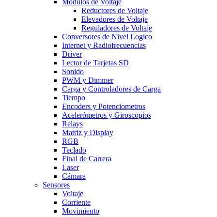
Modulos de Voltaje
Reductores de Voltaje
Elevadores de Voltaje
Reguladores de Voltaje
Conversores de Nivel Logico
Internet y Radiofrecuencias
Driver
Lector de Tarjetas SD
Sonido
PWM y Dimmer
Carga y Controladores de Carga
Tiempo
Encoders y Potenciometros
Acelerómetros y Giroscopios
Relays
Matriz y Display
RGB
Teclado
Final de Carrera
Laser
Cámara
Sensores
Voltaje
Corriente
Movimiento