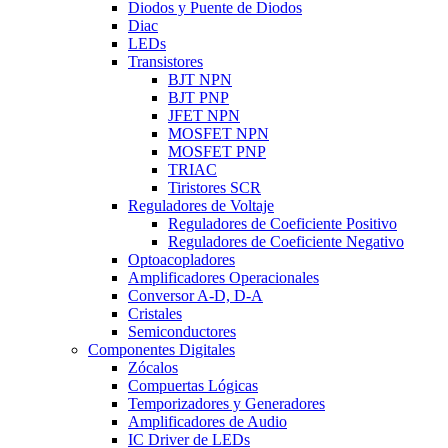
Diodos y Puente de Diodos
Diac
LEDs
Transistores
BJT NPN
BJT PNP
JFET NPN
MOSFET NPN
MOSFET PNP
TRIAC
Tiristores SCR
Reguladores de Voltaje
Reguladores de Coeficiente Positivo
Reguladores de Coeficiente Negativo
Optoacopladores
Amplificadores Operacionales
Conversor A-D, D-A
Cristales
Semiconductores
Componentes Digitales
Zócalos
Compuertas Lógicas
Temporizadores y Generadores
Amplificadores de Audio
IC Driver de LEDs