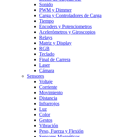
Sonido
PWM y Dimmer
Carga y Controladores de Carga
Tiempo
Encoders y Potenciometros
Acelerómetros y Giroscopios
Relays
Matriz y Display
RGB
Teclado
Final de Carrera
Laser
Cámara
Sensores
Voltaje
Corriente
Movimiento
Distancia
Infrarrojos
Luz
Color
Gestos
Vibración
Peso, Fuerza y Flexión
Sensores Magnéticos