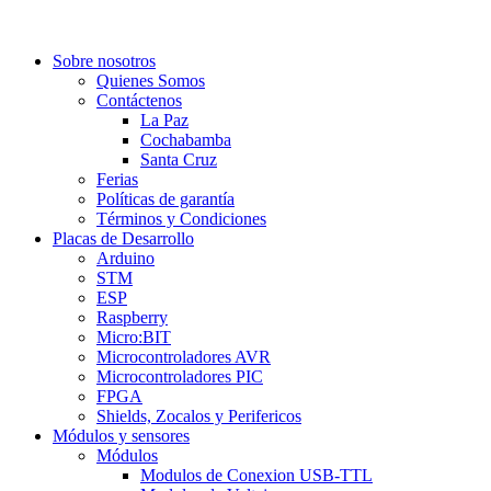
Sobre nosotros
Quienes Somos
Contáctenos
La Paz
Cochabamba
Santa Cruz
Ferias
Políticas de garantía
Términos y Condiciones
Placas de Desarrollo
Arduino
STM
ESP
Raspberry
Micro:BIT
Microcontroladores AVR
Microcontroladores PIC
FPGA
Shields, Zocalos y Perifericos
Módulos y sensores
Módulos
Modulos de Conexion USB-TTL