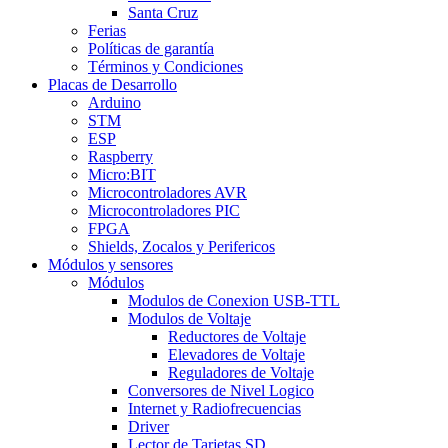
Santa Cruz
Ferias
Políticas de garantía
Términos y Condiciones
Placas de Desarrollo
Arduino
STM
ESP
Raspberry
Micro:BIT
Microcontroladores AVR
Microcontroladores PIC
FPGA
Shields, Zocalos y Perifericos
Módulos y sensores
Módulos
Modulos de Conexion USB-TTL
Modulos de Voltaje
Reductores de Voltaje
Elevadores de Voltaje
Reguladores de Voltaje
Conversores de Nivel Logico
Internet y Radiofrecuencias
Driver
Lector de Tarjetas SD