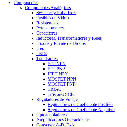
Componentes
Componentes Analógicos
Switches y Pulsadores
Fusibles de Vidrio
Resistencias
Potenciometros
Capacitores
Inductores, Transformadores y Reles
Diodos y Puente de Diodos
Diac
LEDs
Transistores
BJT NPN
BJT PNP
JFET NPN
MOSFET NPN
MOSFET PNP
TRIAC
Tiristores SCR
Reguladores de Voltaje
Reguladores de Coeficiente Positivo
Reguladores de Coeficiente Negativo
Optoacopladores
Amplificadores Operacionales
Conversor A-D, D-A