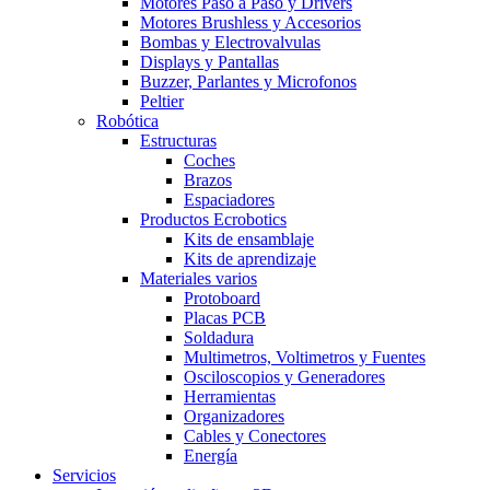
Motores Paso a Paso y Drivers
Motores Brushless y Accesorios
Bombas y Electrovalvulas
Displays y Pantallas
Buzzer, Parlantes y Microfonos
Peltier
Robótica
Estructuras
Coches
Brazos
Espaciadores
Productos Ecrobotics
Kits de ensamblaje
Kits de aprendizaje
Materiales varios
Protoboard
Placas PCB
Soldadura
Multimetros, Voltimetros y Fuentes
Osciloscopios y Generadores
Herramientas
Organizadores
Cables y Conectores
Energía
Servicios