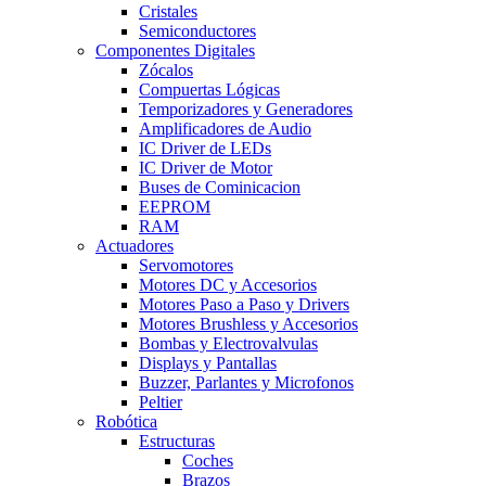
Cristales
Semiconductores
Componentes Digitales
Zócalos
Compuertas Lógicas
Temporizadores y Generadores
Amplificadores de Audio
IC Driver de LEDs
IC Driver de Motor
Buses de Cominicacion
EEPROM
RAM
Actuadores
Servomotores
Motores DC y Accesorios
Motores Paso a Paso y Drivers
Motores Brushless y Accesorios
Bombas y Electrovalvulas
Displays y Pantallas
Buzzer, Parlantes y Microfonos
Peltier
Robótica
Estructuras
Coches
Brazos