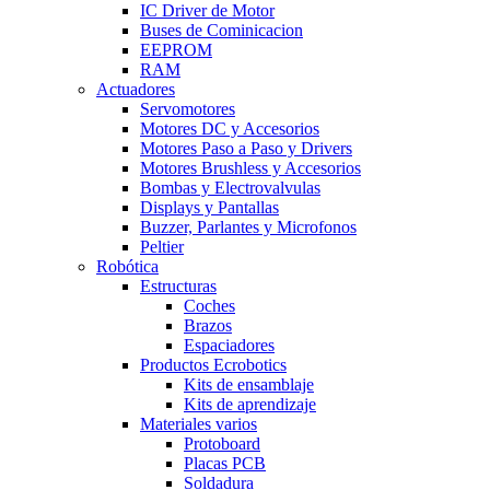
IC Driver de Motor
Buses de Cominicacion
EEPROM
RAM
Actuadores
Servomotores
Motores DC y Accesorios
Motores Paso a Paso y Drivers
Motores Brushless y Accesorios
Bombas y Electrovalvulas
Displays y Pantallas
Buzzer, Parlantes y Microfonos
Peltier
Robótica
Estructuras
Coches
Brazos
Espaciadores
Productos Ecrobotics
Kits de ensamblaje
Kits de aprendizaje
Materiales varios
Protoboard
Placas PCB
Soldadura