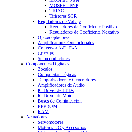
MOSFET NPN
MOSFET PNP
TRIAC
Tiristores SCR
Reguladores de Voltaje
Reguladores de Coeficiente Positivo
Reguladores de Coeficiente Negativo
Optoacopladores
Amplificadores Operacionales
Conversor A-D, D-A
Cristales
Semiconductores
Componentes Digitales
Zócalos
Compuertas Lógicas
Temporizadores y Generadores
Amplificadores de Audio
IC Driver de LEDs
IC Driver de Motor
Buses de Cominicacion
EEPROM
RAM
Actuadores
Servomotores
Motores DC y Accesorios