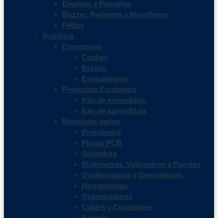
Displays y Pantallas
Buzzer, Parlantes y Microfonos
Peltier
Robótica
Estructuras
Coches
Brazos
Espaciadores
Productos Ecrobotics
Kits de ensamblaje
Kits de aprendizaje
Materiales varios
Protoboard
Placas PCB
Soldadura
Multimetros, Voltimetros y Fuentes
Osciloscopios y Generadores
Herramientas
Organizadores
Cables y Conectores
Energía