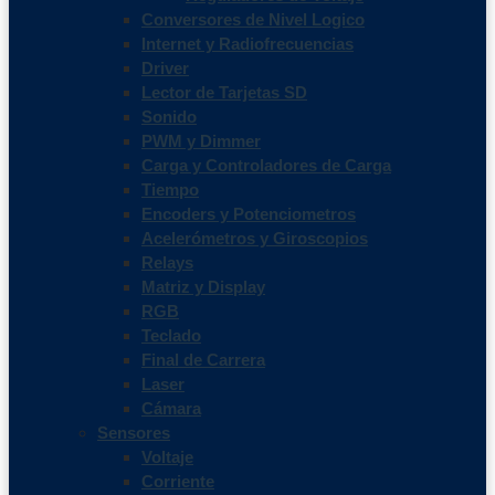
Conversores de Nivel Logico
Internet y Radiofrecuencias
Driver
Lector de Tarjetas SD
Sonido
PWM y Dimmer
Carga y Controladores de Carga
Tiempo
Encoders y Potenciometros
Acelerómetros y Giroscopios
Relays
Matriz y Display
RGB
Teclado
Final de Carrera
Laser
Cámara
Sensores
Voltaje
Corriente