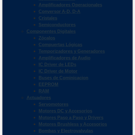
Amplificadores Operacionales
Conversor A-D, D-A
Cristales
Semiconductores
Componentes Digitales
Zócalos
Compuertas Lógicas
Temporizadores y Generadores
Amplificadores de Audio
IC Driver de LEDs
IC Driver de Motor
Buses de Cominicacion
EEPROM
RAM
Actuadores
Servomotores
Motores DC y Accesorios
Motores Paso a Paso y Drivers
Motores Brushless y Accesorios
Bombas y Electrovalvulas