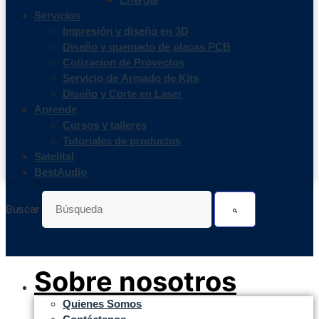
Servicios
Impresión y diseño en 3D
Diseño y quemado de placas PCB
Cotizacion de Proyectos
Servicio de Armado de Kits
Diseño y Corte en Laser
Aprende
Cursos y talleres
Tutoriales de productos
Satelital
BestAudio
Buscar
Sobre nosotros
Quienes Somos