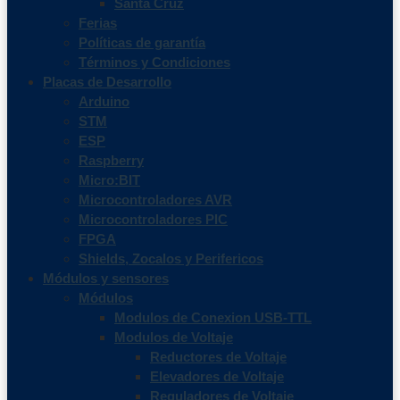
Santa Cruz
Ferias
Políticas de garantía
Términos y Condiciones
Placas de Desarrollo
Arduino
STM
ESP
Raspberry
Micro:BIT
Microcontroladores AVR
Microcontroladores PIC
FPGA
Shields, Zocalos y Perifericos
Módulos y sensores
Módulos
Modulos de Conexion USB-TTL
Modulos de Voltaje
Reductores de Voltaje
Elevadores de Voltaje
Reguladores de Voltaje