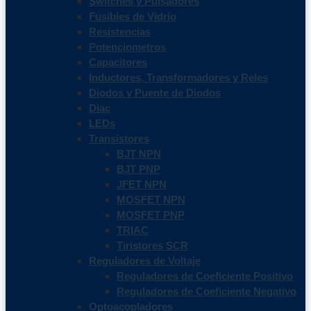
Switches y Pulsadores
Fusibles de Vidrio
Resistencias
Potenciometros
Capacitores
Inductores, Transformadores y Reles
Diodos y Puente de Diodos
Diac
LEDs
Transistores
BJT NPN
BJT PNP
JFET NPN
MOSFET NPN
MOSFET PNP
TRIAC
Tiristores SCR
Reguladores de Voltaje
Reguladores de Coeficiente Positivo
Reguladores de Coeficiente Negativo
Optoacopladores