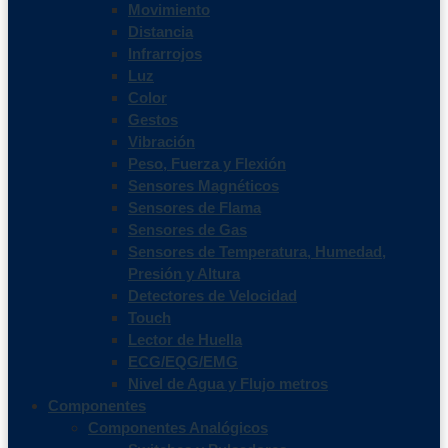
Movimiento
Distancia
Infrarrojos
Luz
Color
Gestos
Vibración
Peso, Fuerza y Flexión
Sensores Magnéticos
Sensores de Flama
Sensores de Gas
Sensores de Temperatura, Humedad,
Presión y Altura
Detectores de Velocidad
Touch
Lector de Huella
ECG/EQG/EMG
Nivel de Agua y Flujo metros
Componentes
Componentes Analógicos