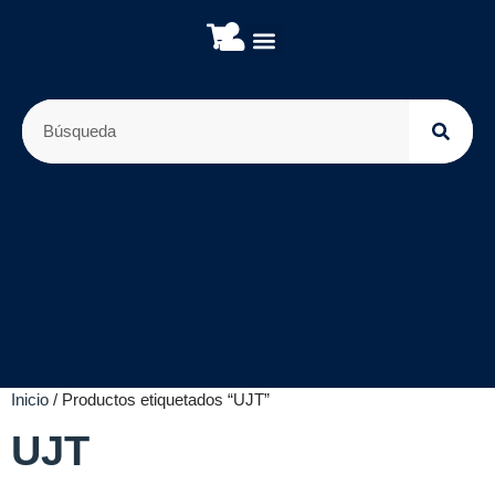
Sobre nosotros
Placas de Desarrollo
Módulos y sensores
Inicio
/ Productos etiquetados “UJT”
UJT